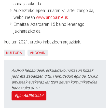
saria jasoko du.
Aurkezteko epea: urriaren 31 arte izango da,
webgunean
www.andoain.eus.
Emaitza: Azaroaren 15 baino lehenago
jakinaraziko da.
Iruditan 2021. urteko irabazleen argazkiak.
KULTURA
ANDOAIN
AIURRI hedabideak eskualdeko nortasun hitzak
jaso eta zabaltzen ditu. Harpidedun eginda, tokiko
albisteak euskaraz lantzen dituen komunikabidea
babestuko duzu.
Egin AIURRIkide!