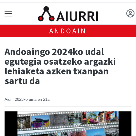
ANDOAIN
Andoaingo 2024ko udal
egutegia osatzeko argazki
lehiaketa azken txanpan
sartu da
Aiurri
2023ko urriaren 21a