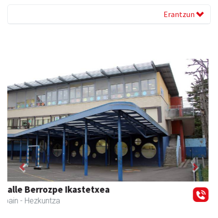
Erantzun
Previous
Next
Amabi haur eta gazte jantziak
Andoain
- Arropa-dendak