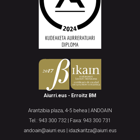
Aiurri.eus - Erroitz BM
Arantzibia plaza, 4-5 behea | ANDOAIN
Tel.: 943 300 732 | Faxa: 943 300 731
andoain@aiurri.eus | idazkaritza@aiurri.eus