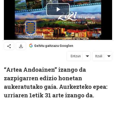
Gehitu gaitzazu Googlen
Entzun
Itzuli
“Artea Andoainen” izango da
zazpigarren edizio honetan
aukeratutako gaia. Aurkezteko epea:
urriaren 1etik 31 arte izango da.