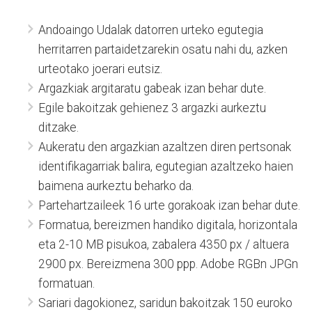
Andoaingo Udalak datorren urteko egutegia
herritarren partaidetzarekin osatu nahi du, azken
urteotako joerari eutsiz.
Argazkiak argitaratu gabeak izan behar dute.
Egile bakoitzak gehienez 3 argazki aurkeztu
ditzake.
Aukeratu den argazkian azaltzen diren pertsonak
identifikagarriak balira, egutegian azaltzeko haien
baimena aurkeztu beharko da.
Partehartzaileek 16 urte gorakoak izan behar dute.
Formatua, bereizmen handiko digitala, horizontala
eta 2-10 MB pisukoa, zabalera 4350 px / altuera
2900 px. Bereizmena 300 ppp. Adobe RGBn JPGn
formatuan.
Sariari dagokionez, saridun bakoitzak 150 euroko