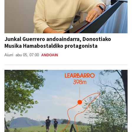
Junkal Guerrero andoaindarra, Donostiako
Musika Hamabostaldiko protagonista
Aiurri
abu 05, 07:00
ANDOAIN