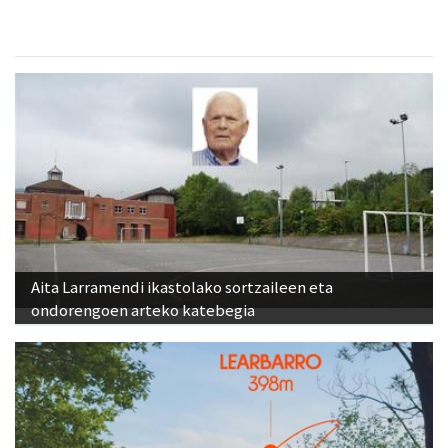
Aita Larramendi ikastolako sortzaileen eta
ondorengoen arteko katebegia