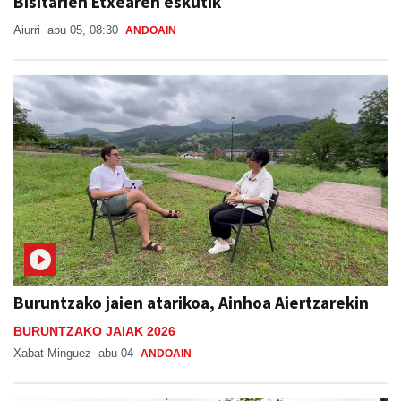
Bisitarien Etxearen eskutik
Aiurri
abu 05, 08:30
ANDOAIN
Buruntzako jaien atarikoa, Ainhoa Aiertzarekin
BURUNTZAKO JAIAK 2026
Xabat Minguez
abu 04
ANDOAIN