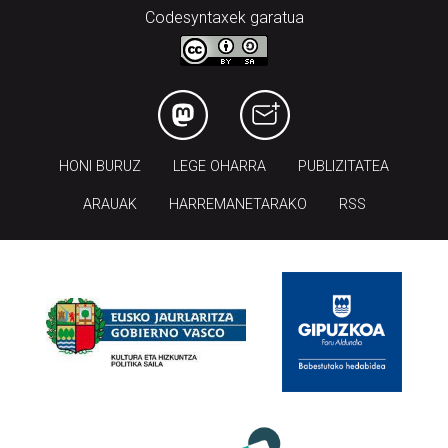
Codesyntaxek garatua
HONI BURUZ
LEGE OHARRA
PUBLIZITATEA
ARAUAK
HARREMANETARAKO
RSS