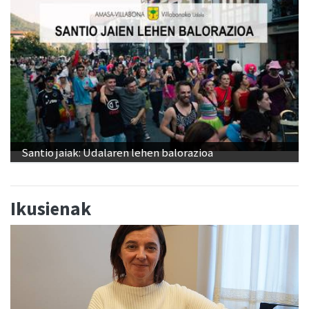
Santio jaiak: Udalaren lehen balorazioa
Ikusienak