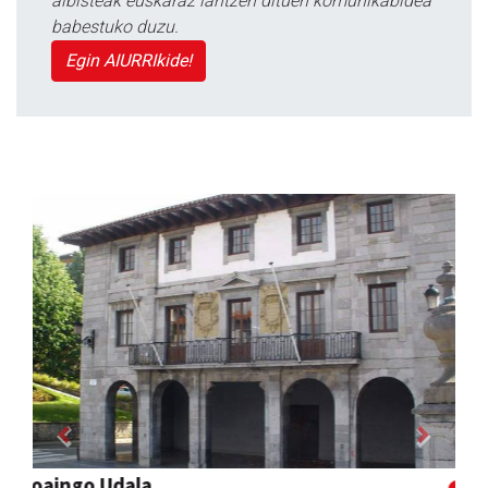
albisteak euskaraz lantzen dituen komunikabidea
babestuko duzu.
Egin AIURRIkide!
Previous
Next
Salkin