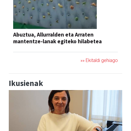
Abuztua, Allurralden eta Arraten
mantentze-lanak egiteko hilabetea
»» Ekitaldi gehiago
Ikusienak