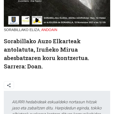
SORABILLAKO ELIZA,
ANDOAIN
Sorabillako Auzo Elkarteak
antolatuta, Iruñeko Mirua
abesbatzaren koru kontzertua.
Sarrera: Doan.
AIURRI hedabideak eskualdeko nortasun hitzak
jaso eta zabaltzen ditu. Harpidedun eginda, tokiko