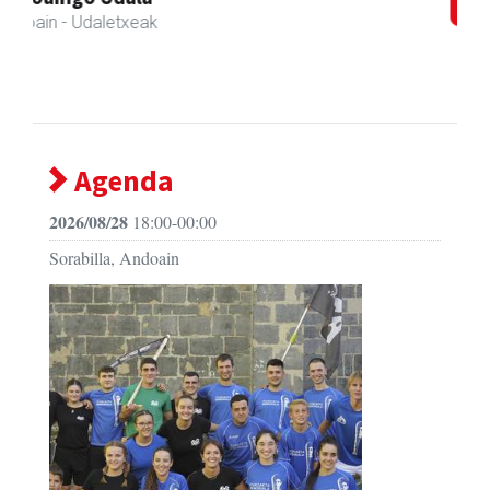
Andoain
- Merkatari elkarteak
Agenda
2026/08/28
18:00-00:00
Sorabilla, Andoain