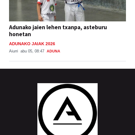
Adunako jaien lehen txanpa, asteburu
honetan
ADUNAKO JAIAK 2026
Aiurri
abu 05, 08:47
ADUNA