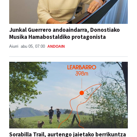
Junkal Guerrero andoaindarra, Donostiako
Musika Hamabostaldiko protagonista
Aiurri
abu 05, 07:00
ANDOAIN
Sorabilla Trail, aurtengo jaietako berrikuntza