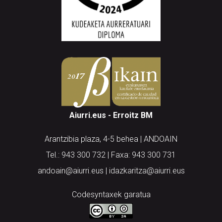
Aiurri.eus - Erroitz BM
Arantzibia plaza, 4-5 behea | ANDOAIN
Tel.: 943 300 732 | Faxa: 943 300 731
andoain@aiurri.eus | idazkaritza@aiurri.eus
Codesyntaxek garatua