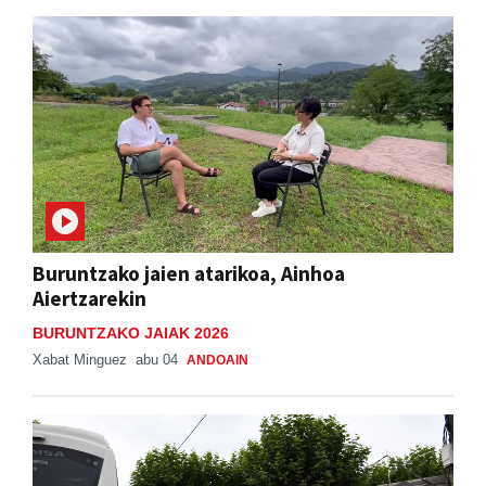
Buruntzako jaien atarikoa, Ainhoa
Aiertzarekin
BURUNTZAKO JAIAK 2026
Xabat Minguez
abu 04
ANDOAIN