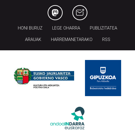
HONI BURUZ
LEGE OHARRA
PUBLIZITATEA
ARAUAK
HARREMANETARAKO
RSS