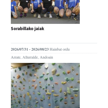
Sorabillako jaiak
FESTAK
2026/07/31 - 2026/08/23
Hainbat ordu
Arrate, Allurralde, Andoain