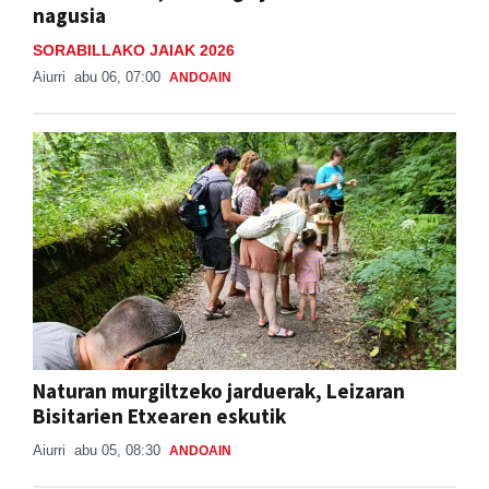
nagusia
SORABILLAKO JAIAK 2026
Aiurri
abu 06, 07:00
ANDOAIN
Naturan murgiltzeko jarduerak, Leizaran
Bisitarien Etxearen eskutik
Aiurri
abu 05, 08:30
ANDOAIN