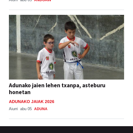
ANDOAIN
Adunako jaien lehen txanpa, asteburu
honetan
ADUNAKO JAIAK 2026
Aiurri
abu 05
ADUNA