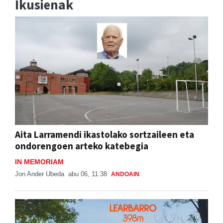
Ikusienak
Aita Larramendi ikastolako sortzaileen eta
ondorengoen arteko katebegia
IN MEMORIAM
Jon Ander Ubeda
abu 06, 11:38
ANDOAIN