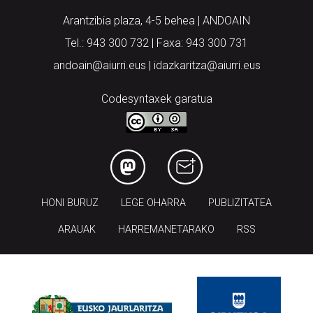
Arantzibia plaza, 4-5 behea | ANDOAIN
Tel.: 943 300 732 | Faxa: 943 300 731
andoain@aiurri.eus | idazkaritza@aiurri.eus
Codesyntaxek garatua
HONI BURUZ
LEGE OHARRA
PUBLIZITATEA
ARAUAK
HARREMANETARAKO
RSS