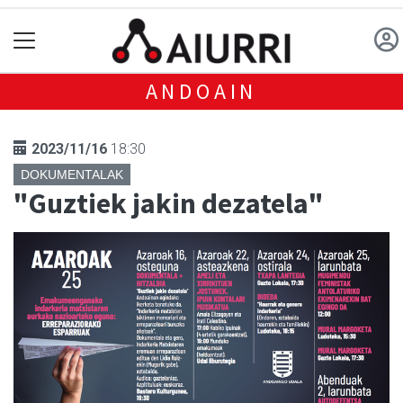
ANDOAIN
2023/11/16
18:30
DOKUMENTALAK
"Guztiek jakin dezatela"