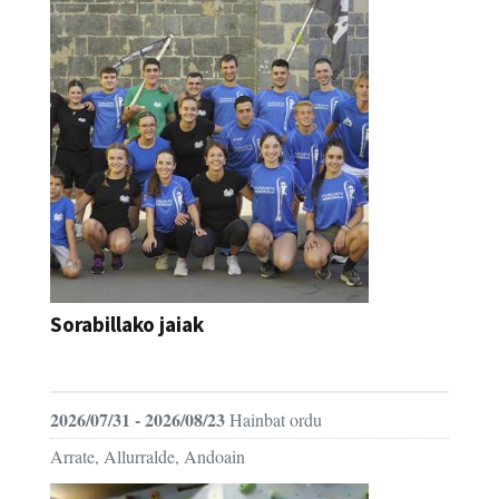
Sorabillako jaiak
FESTAK
2026/07/31 - 2026/08/23
Hainbat ordu
Arrate, Allurralde, Andoain