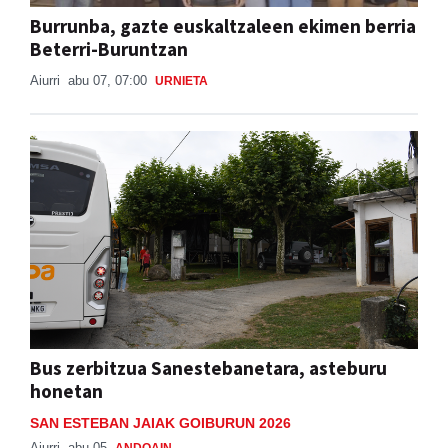
Burrunba, gazte euskaltzaleen ekimen berria
Beterri-Buruntzan
Aiurri
abu 07, 07:00
URNIETA
Bus zerbitzua Sanestebanetara, asteburu
honetan
SAN ESTEBAN JAIAK GOIBURUN 2026
Aiurri
abu 05