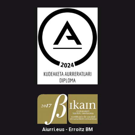
Aiurri.eus - Erroitz BM