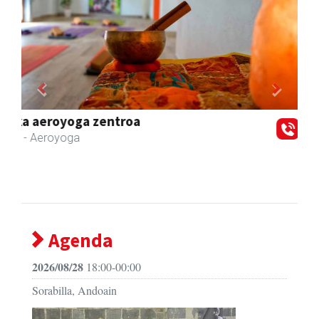
Previous
Next
GF akademia
Andoain
- Akademiak
Agenda
2026/08/28
18:00-00:00
Sorabilla, Andoain