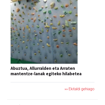
Abuztua, Allurralden eta Arraten
mantentze-lanak egiteko hilabetea
»» Ekitaldi gehiago