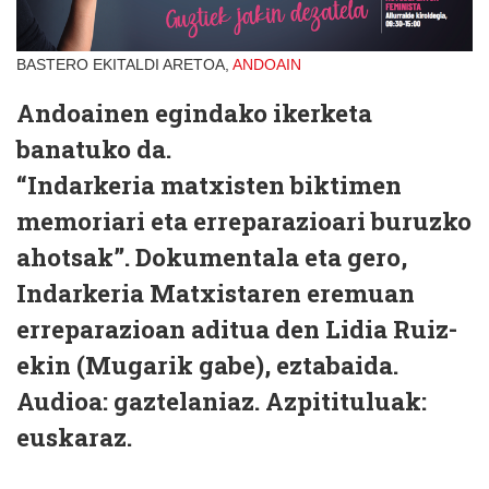
BASTERO EKITALDI ARETOA,
ANDOAIN
Andoainen egindako ikerketa
banatuko da.
“Indarkeria matxisten biktimen
memoriari eta erreparazioari buruzko
ahotsak”. Dokumentala eta gero,
Indarkeria Matxistaren eremuan
erreparazioan aditua den Lidia Ruiz-
ekin (Mugarik gabe), eztabaida.
Audioa: gaztelaniaz. Azpitituluak:
euskaraz.