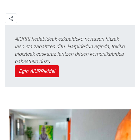
AIURRI hedabideak eskualdeko nortasun hitzak
jaso eta zabaltzen ditu. Harpidedun eginda, tokiko
albisteak euskaraz lantzen dituen komunikabidea
babestuko duzu.
Egin AIURRIkide!