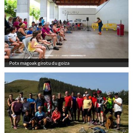
Potx magoak girotu du goiza