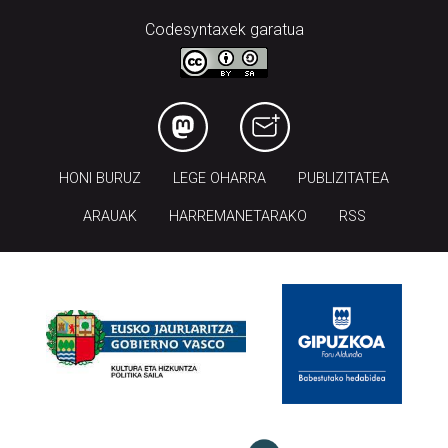
Codesyntaxek garatua
HONI BURUZ
LEGE OHARRA
PUBLIZITATEA
ARAUAK
HARREMANETARAKO
RSS