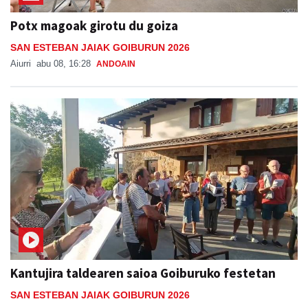
Potx magoak girotu du goiza
SAN ESTEBAN JAIAK GOIBURUN 2026
Aiurri
abu 08, 16:28
ANDOAIN
Kantujira taldearen saioa Goiburuko festetan
SAN ESTEBAN JAIAK GOIBURUN 2026