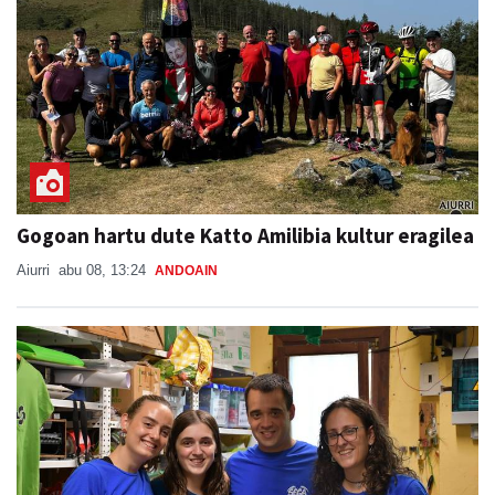
Gogoan hartu dute Katto Amilibia kultur eragilea
Aiurri
abu 08, 13:24
ANDOAIN