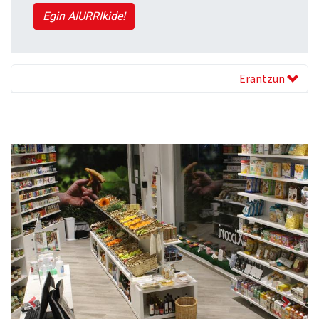
Egin AIURRIkide!
Erantzun
Previous
Next