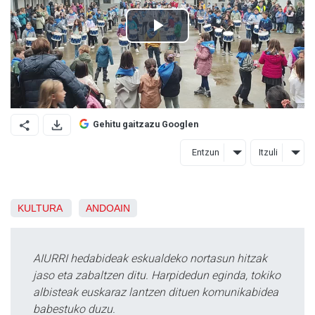
Gehitu gaitzazu Googlen
Entzun
Itzuli
KULTURA
ANDOAIN
AIURRI hedabideak eskualdeko nortasun hitzak
jaso eta zabaltzen ditu. Harpidedun eginda, tokiko
albisteak euskaraz lantzen dituen komunikabidea
babestuko duzu.