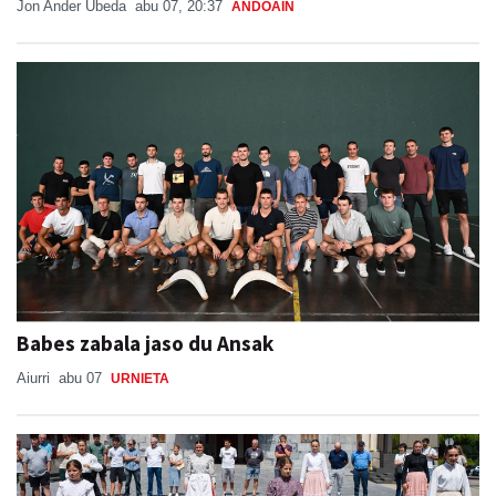
Jon Ander Ubeda
abu 07, 20:37
ANDOAIN
Babes zabala jaso du Ansak
Aiurri
abu 07
URNIETA