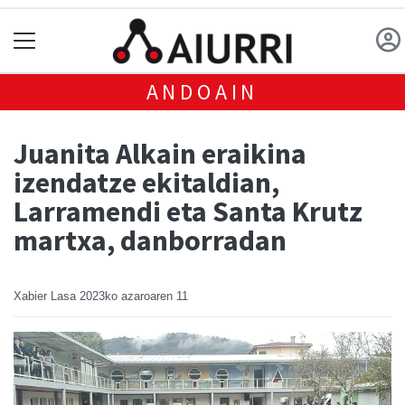
ANDOAIN
Juanita Alkain eraikina
izendatze ekitaldian,
Larramendi eta Santa Krutz
martxa, danborradan
Xabier Lasa
2023ko azaroaren 11