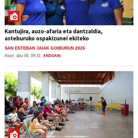
Kantujira, auzo-afaria eta dantzaldia,
asteburuko ospakizunei ekiteko
SAN ESTEBAN JAIAK GOIBURUN 2026
Aiurri
abu 08, 09:31
ANDOAIN