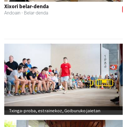
Kuttun kafetegia
Andoain
- Gozotegiak
Txinga-proba, estrainekoz, Goiburuko jaietan