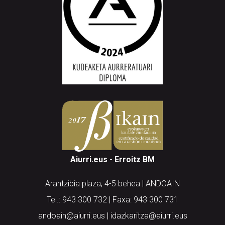
Aiurri.eus - Erroitz BM
Arantzibia plaza, 4-5 behea | ANDOAIN
Tel.: 943 300 732 | Faxa: 943 300 731
andoain@aiurri.eus | idazkaritza@aiurri.eus