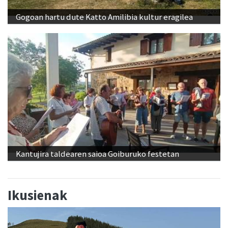
Gogoan hartu dute Katto Amilibia kultur eragilea
Kantujira taldearen saioa Goiburuko festetan
Ikusienak