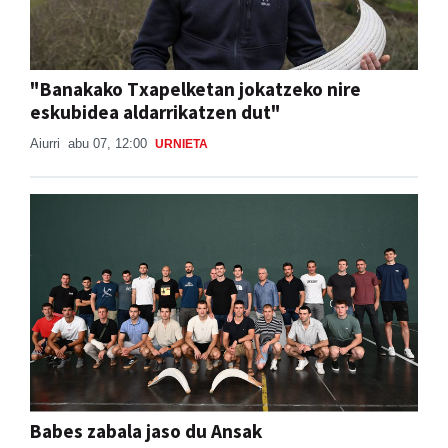
"Banakako Txapelketan jokatzeko nire
eskubidea aldarrikatzen dut"
Aiurri
abu 07, 12:00
URNIETA
Babes zabala jaso du Ansak