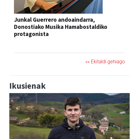
Junkal Guerrero andoaindarra,
Donostiako Musika Hamabostaldiko
protagonista
KONTZERTUA
»» Ekitaldi gehiago
Ikusienak