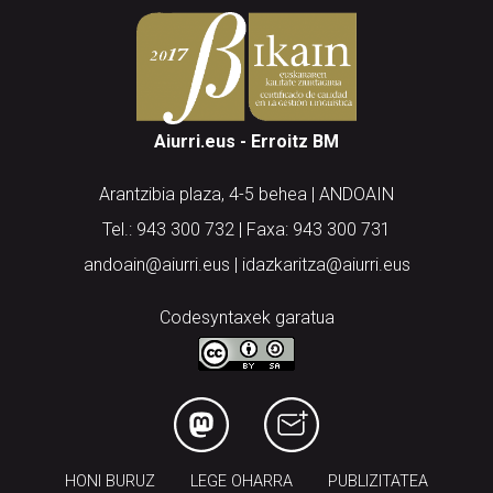
Aiurri.eus - Erroitz BM
Arantzibia plaza, 4-5 behea | ANDOAIN
Tel.: 943 300 732 | Faxa: 943 300 731
andoain@aiurri.eus | idazkaritza@aiurri.eus
Codesyntaxek garatua
HONI BURUZ
LEGE OHARRA
PUBLIZITATEA