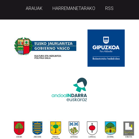
ARAUAK
HARREMANETARAKO
RSS