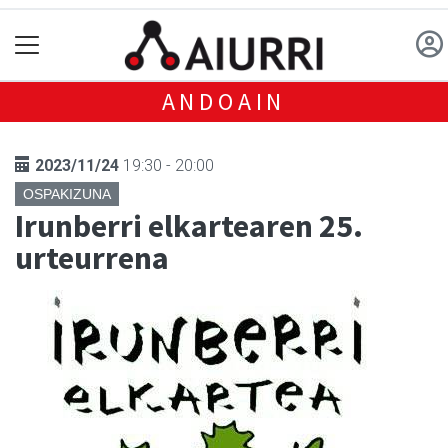
ANDOAIN
2023/11/24
19:30 - 20:00
OSPAKIZUNA
Irunberri elkartearen 25.
urteurrena