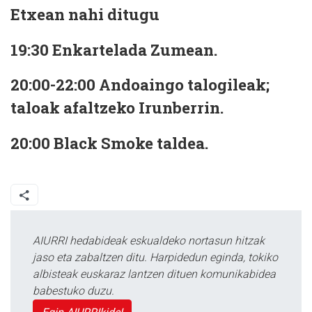
Etxean nahi ditugu
19:30 Enkartelada Zumean.
20:00-22:00 Andoaingo talogileak;
taloak afaltzeko Irunberrin.
20:00
Black Smoke
taldea.
AIURRI hedabideak eskualdeko nortasun hitzak
jaso eta zabaltzen ditu. Harpidedun eginda, tokiko
albisteak euskaraz lantzen dituen komunikabidea
babestuko duzu.