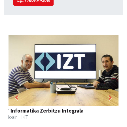
Egin AIURRIkide!
Previous
Next
Aldama tapia aholkularitza
Andoain
- Aholkularitza