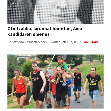
Otoitzaldia, larunbat honetan, Ama
Kandidaren omenez
Berrozpeko Jesusen Alaben Elkartea
abu 07, 09:25
ANDOAIN