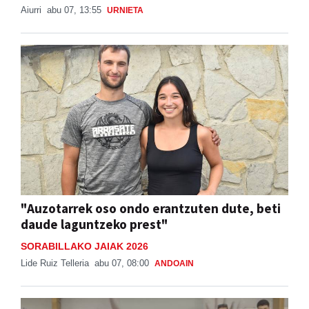
Aiurri
abu 07, 13:55
URNIETA
"Auzotarrek oso ondo erantzuten dute, beti
daude laguntzeko prest"
SORABILLAKO JAIAK 2026
Lide Ruiz Telleria
abu 07, 08:00
ANDOAIN