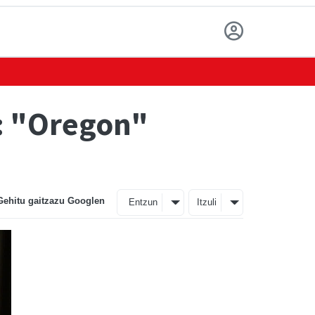
: "Oregon"
Gehitu gaitzazu Googlen
Entzun
Itzuli