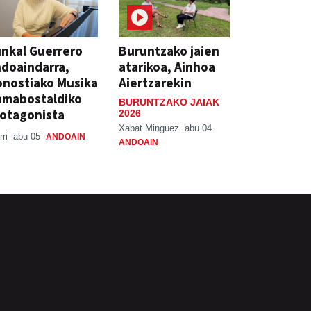
nkal Guerrero
Buruntzako jaien
doaindarra,
atarikoa, Ainhoa
nostiako Musika
Aiertzarekin
amabostaldiko
BURUNTZAKO JAIAK
otagonista
2026
Xabat Minguez
abu 04
rri
abu 05
ANDOAIN
ANDOAIN