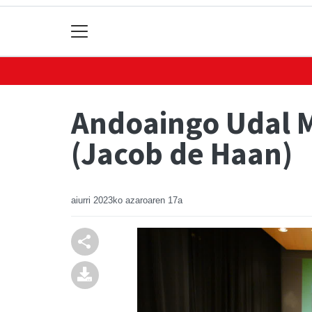
Andoaingo Udal 
(Jacob de Haan)
aiurri
2023ko azaroaren 17a