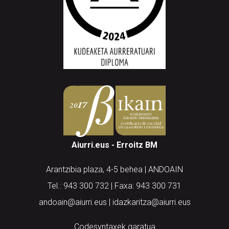
Aiurri.eus - Erroitz BM
Arantzibia plaza, 4-5 behea | ANDOAIN
Tel.: 943 300 732 | Faxa: 943 300 731
andoain@aiurri.eus | idazkaritza@aiurri.eus
Codesyntaxek garatua