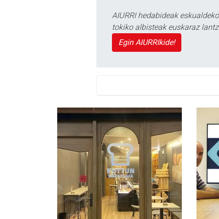
AIURRI hedabideak eskualdeko n
tokiko albisteak euskaraz lan
Egin AIURRIkide!