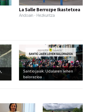
a
La Salle Berrozpe Ikastetxea
Andoain
- Hezkuntza
a,
Santio jaiak: Udalaren lehen
balorazioa