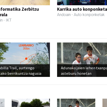
nformatika Zerbitzu
Karrika auto konponket
rala
Andoain
- Auto konponketak
in
- IKT
billa Trail, aurtengo
Adunako jaien lehen txanp
tako berrikuntza nagusia
asteburu honetan