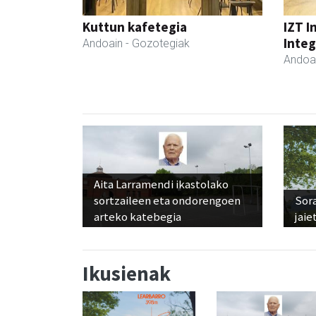
Kuttun kafetegia
IZT I
Integ
Andoain
- Gozotegiak
Andoa
Aita Larramendi ikastolako
sortzaileen eta ondorengoen
Sora
arteko katebegia
jaie
Ikusienak