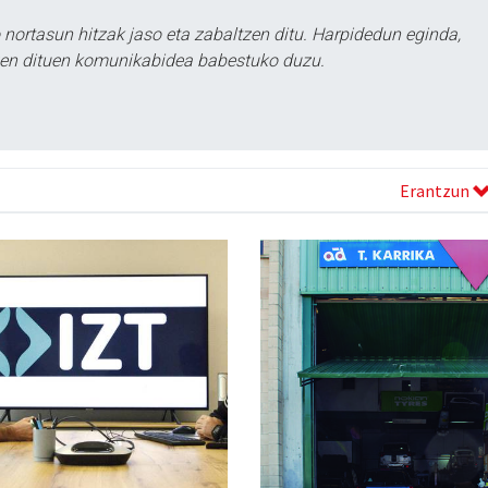
ortasun hitzak jaso eta zabaltzen ditu. Harpidedun eginda,
tzen dituen komunikabidea babestuko duzu.
Erantzun