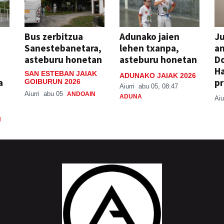
Bus zerbitzua
Adunako jaien
Ju
Sanestebanetara,
lehen txanpa,
an
asteburu honetan
asteburu honetan
Do
H
SAN ESTEBAN JAIAK
ADUNAKO JAIAK 2026
a
pr
GOIBURUN 2026
Aiurri
abu 05, 08:47
Aiurri
abu 05
ANDOAIN
ADUNA
Aiu
N