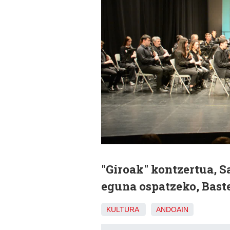
"Giroak" kontzertua, S
eguna ospatzeko, Bast
KULTURA
ANDOAIN