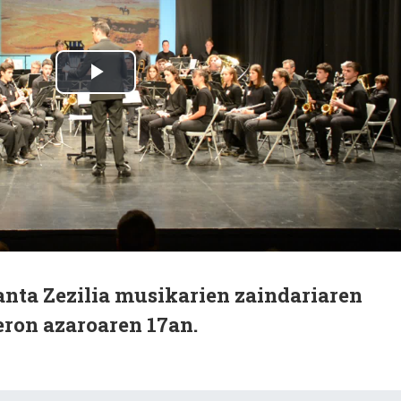
anta Zezilia musikarien zaindariaren
eron azaroaren 17an.