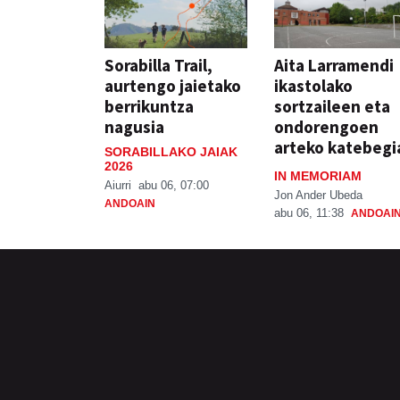
Sorabilla Trail,
Aita Larramendi
aurtengo jaietako
ikastolako
berrikuntza
sortzaileen eta
nagusia
ondorengoen
arteko katebegi
SORABILLAKO JAIAK
2026
IN MEMORIAM
Aiurri
abu 06, 07:00
Jon Ander Ubeda
ANDOAIN
abu 06, 11:38
ANDOAI