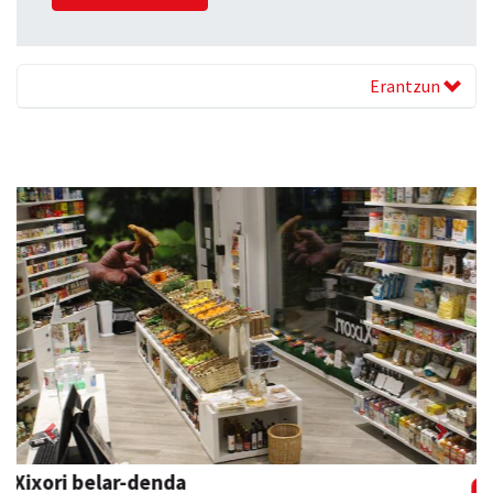
Erantzun
Previous
Next
Bengoetxea autoeskola