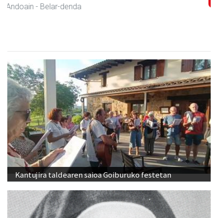
Andoain
- Autoeskolak
Kantujira taldearen saioa Goiburuko festetan