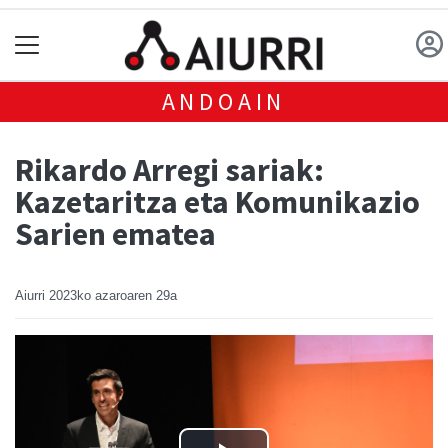
ANDOAIN
Rikardo Arregi sariak:
Kazetaritza eta Komunikazio
Sarien ematea
Aiurri
2023ko azaroaren 29a