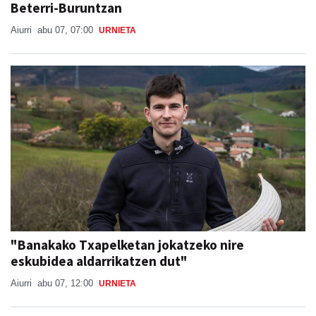
Beterri-Buruntzan
Aiurri
abu 07, 07:00
URNIETA
"Banakako Txapelketan jokatzeko nire
eskubidea aldarrikatzen dut"
Aiurri
abu 07, 12:00
URNIETA