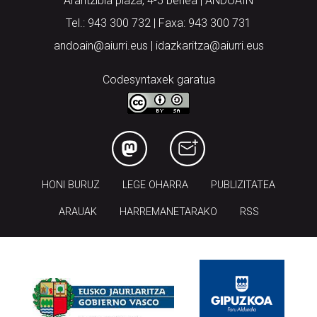
Arantzibia plaza, 4-5 behea | ANDOAIN
Tel.: 943 300 732 | Faxa: 943 300 731
andoain@aiurri.eus | idazkaritza@aiurri.eus
Codesyntaxek garatua
HONI BURUZ
LEGE OHARRA
PUBLIZITATEA
ARAUAK
HARREMANETARAKO
RSS