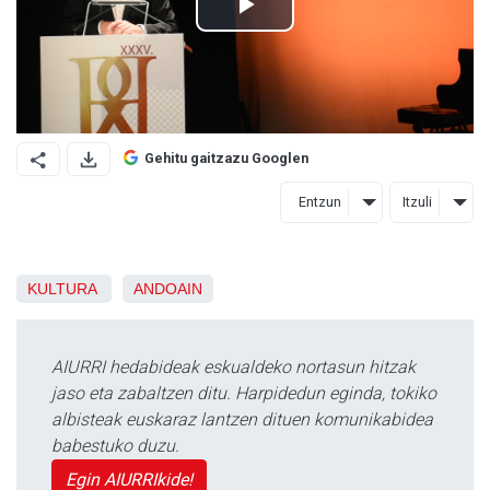
Gehitu gaitzazu Googlen
Entzun
Itzuli
KULTURA
ANDOAIN
AIURRI hedabideak eskualdeko nortasun hitzak
jaso eta zabaltzen ditu. Harpidedun eginda, tokiko
albisteak euskaraz lantzen dituen komunikabidea
babestuko duzu.
Egin AIURRIkide!