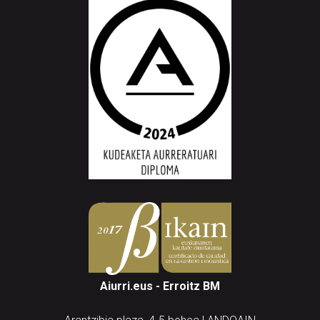
Aiurri.eus - Erroitz BM