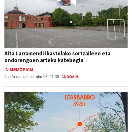
Aita Larramendi ikastolako sortzaileen eta
ondorengoen arteko katebegia
IN MEMORIAM
Jon Ander Ubeda
abu 06, 11:38
ANDOAIN