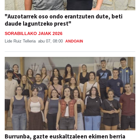
"Auzotarrek oso ondo erantzuten dute, beti
daude laguntzeko prest"
SORABILLAKO JAIAK 2026
Lide Ruiz Telleria
abu 07, 08:00
ANDOAIN
Burrunba, gazte euskaltzaleen ekimen berria