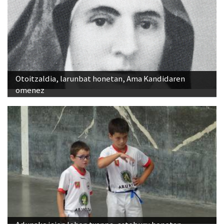
Otoitzaldia, larunbat honetan, Ama Kandidaren
omenez