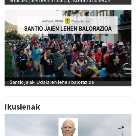
Adunako jaien lehen txanpa, asteburu honetan
Santio jaiak: Udalaren lehen balorazioa
Ikusienak