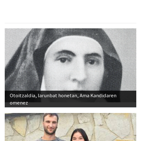
Otoitzaldia, larunbat honetan, Ama Kandidaren
omenez