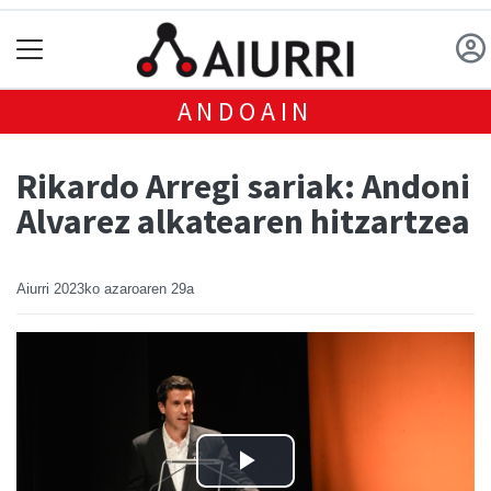
ANDOAIN
Rikardo Arregi sariak: Andoni
Alvarez alkatearen hitzartzea
Aiurri
2023ko azaroaren 29a