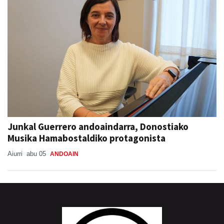
Junkal Guerrero andoaindarra, Donostiako
Musika Hamabostaldiko protagonista
Aiurri
abu 05
ANDOAIN