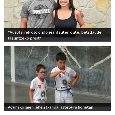
"Auzotarrek oso ondo erantzuten dute, beti daude
laguntzeko prest"
Adunako jaien lehen txanpa, asteburu honetan