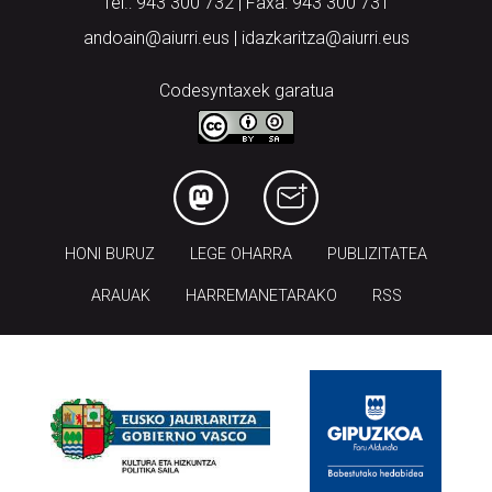
Tel.: 943 300 732 | Faxa: 943 300 731
andoain@aiurri.eus | idazkaritza@aiurri.eus
Codesyntaxek garatua
HONI BURUZ
LEGE OHARRA
PUBLIZITATEA
ARAUAK
HARREMANETARAKO
RSS