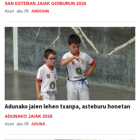
SAN ESTEBAN JAIAK GOIBURUN 2026
Aiurri
abu 05
ANDOAIN
Adunako jaien lehen txanpa, asteburu honetan
ADUNAKO JAIAK 2026
Aiurri
abu 05
ADUNA