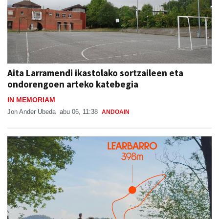
Aita Larramendi ikastolako sortzaileen eta
ondorengoen arteko katebegia
IN MEMORIAM
Jon Ander Ubeda
abu 06, 11:38
ANDOAIN