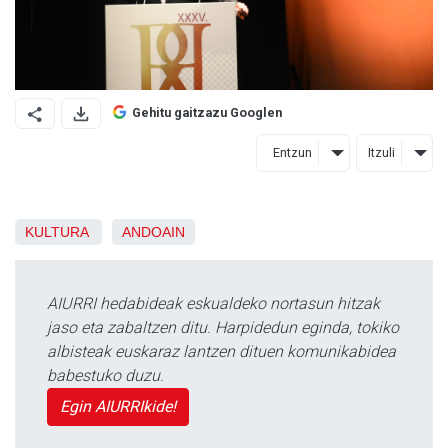
Gehitu gaitzazu Googlen
Entzun
Itzuli
KULTURA
ANDOAIN
AIURRI hedabideak eskualdeko nortasun hitzak
jaso eta zabaltzen ditu. Harpidedun eginda, tokiko
albisteak euskaraz lantzen dituen komunikabidea
babestuko duzu.
Egin AIURRIkide!