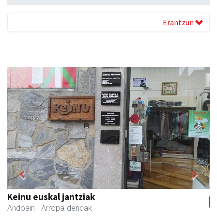
Erantzun
Previous
Next
Bengoetxea autoeskola
Andoain
- Autoeskolak