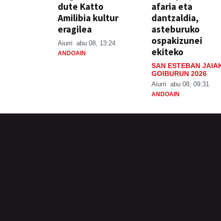
dute Katto
afaria eta
Amilibia kultur
dantzaldia,
eragilea
asteburuko
ospakizunei
Aiurri
abu 08, 13:24
ekiteko
ANDOAIN
SAN ESTEBAN JAIA
GOIBURUN 2026
Aiurri
abu 08, 09:31
ANDOAIN