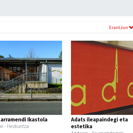
Erantzun
Larramendi Ikastola
Adats ileapaindegi eta
estetika
in
- Hezkuntza