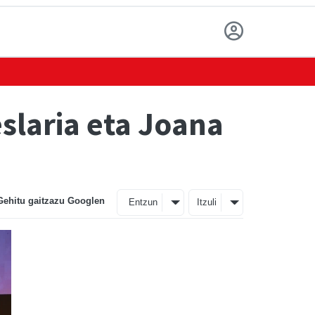
eslaria eta Joana
Gehitu gaitzazu Googlen
Entzun
Itzuli