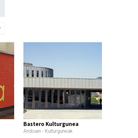
Bastero Kulturgunea
Andoain
- Kulturguneak