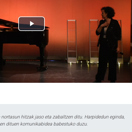
ortasun hitzak jaso eta zabaltzen ditu. Harpidedun eginda,
tzen dituen komunikabidea babestuko duzu.