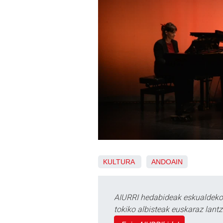
KULTURA
ANDOAIN
AIURRI hedabideak eskualdeko n
tokiko albisteak euskaraz lan