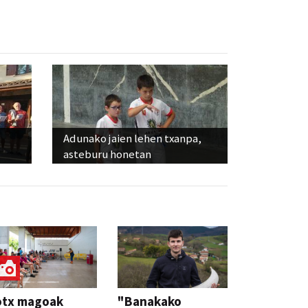
Adunako jaien lehen txanpa,
asteburu honetan
otx magoak
"Banakako