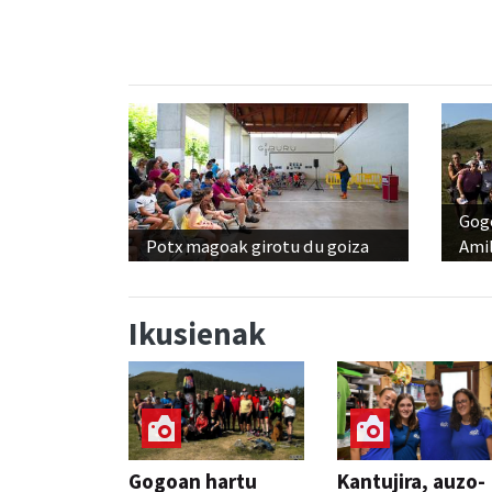
Gog
Potx magoak girotu du goiza
Amil
Ikusienak
Gogoan hartu
Kantujira, auzo-