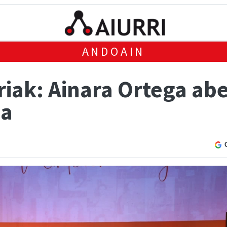
ANDOAIN
riak: Ainara Ortega ab
ea