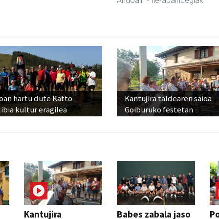
Andoain
- Ile-apaindegiak
oan hartu dute Katto
Kantujira taldearen saioa
ibia kultur eragilea
Goiburuko festetan
Kantujira
Babes zabala jaso
P