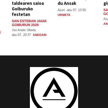
taldearen saioa
du Ansak
gi
Goiburuko
SA
Aiurri
abu 07, 13:55
festetan
GO
URNIETA
Aiu
SAN ESTEBAN JAIAK
AN
GOIBURUN 2026
Jon Ander Ubeda
K
abu 07, 20:37
ANDOAIN