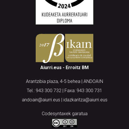
Aiurri.eus - Erroitz BM
Arantzibia plaza, 4-5 behea | ANDOAIN
Tel.: 943 300 732 | Faxa: 943 300 731
andoain@aiurri.eus | idazkaritza@aiurri.eus
Codesyntaxek garatua