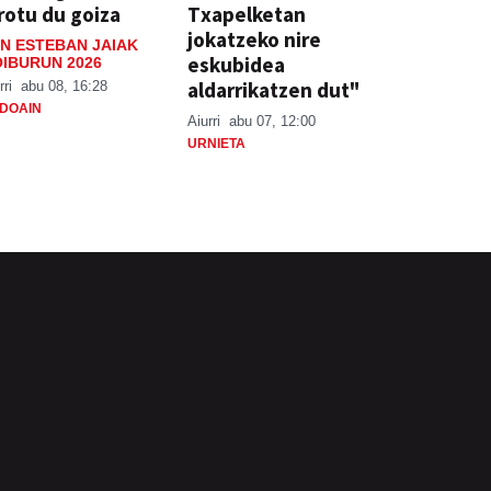
rotu du goiza
Txapelketan
jokatzeko nire
N ESTEBAN JAIAK
eskubidea
IBURUN 2026
aldarrikatzen dut"
rri
abu 08, 16:28
DOAIN
Aiurri
abu 07, 12:00
URNIETA