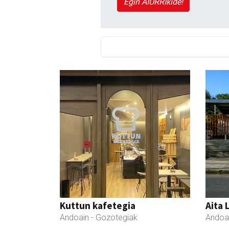
Egin AIURRIkide!
Kuttun kafetegia
Aita 
Andoain
- Gozotegiak
Andoa