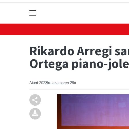
Rikardo Arregi sa
Ortega piano-jol
Aiurri
2023ko azaroaren 29a