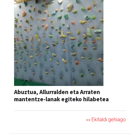
Abuztua, Allurralden eta Arraten
mantentze-lanak egiteko hilabetea
»» Ekitaldi gehiago