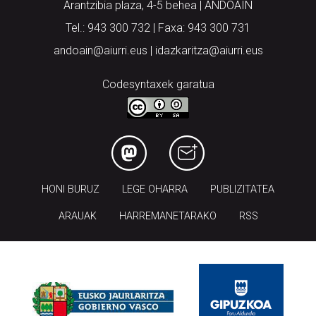
Arantzibia plaza, 4-5 behea | ANDOAIN
Tel.: 943 300 732 | Faxa: 943 300 731
andoain@aiurri.eus | idazkaritza@aiurri.eus
Codesyntaxek garatua
HONI BURUZ
LEGE OHARRA
PUBLIZITATEA
ARAUAK
HARREMANETARAKO
RSS