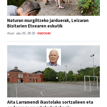
Naturan murgiltzeko jarduerak, Leizaran
Bisitarien Etxearen eskutik
Aiurri
abu 05, 08:30
ANDOAIN
Aita Larramendi ikastolako sortzaileen eta