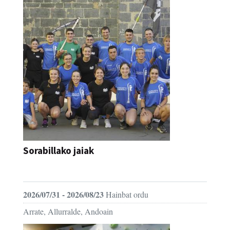
Sorabillako jaiak
FESTAK
2026/07/31 - 2026/08/23
Hainbat ordu
Arrate, Allurralde, Andoain