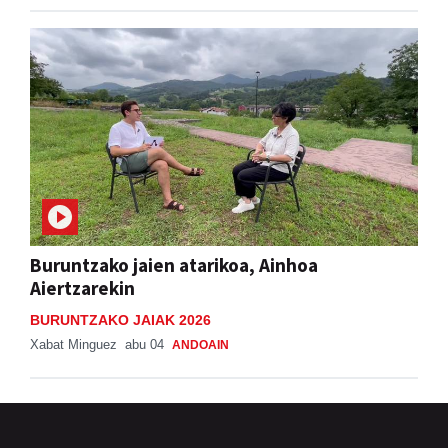
Buruntzako jaien atarikoa, Ainhoa
Aiertzarekin
BURUNTZAKO JAIAK 2026
Xabat Minguez
abu 04
ANDOAIN