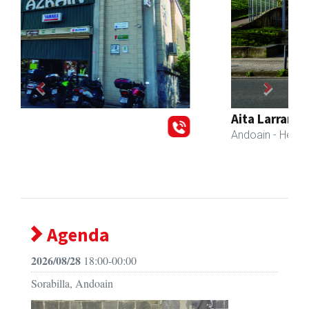
Previous
Next
Aita Larramendi Ikastola
Andoain
- Hezkuntza
Agenda
2026/08/28
18:00-00:00
Sorabilla, Andoain