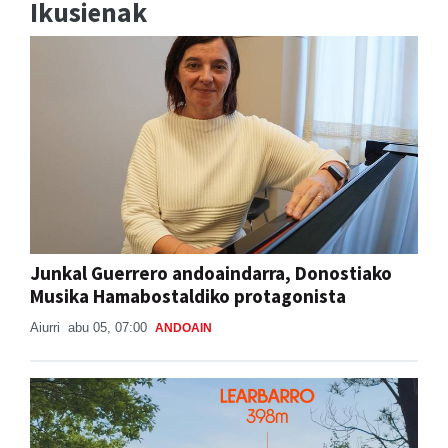
Ikusienak
Junkal Guerrero andoaindarra, Donostiako
Musika Hamabostaldiko protagonista
Aiurri
abu 05, 07:00
ANDOAIN