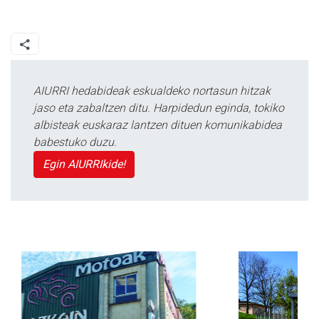
AIURRI hedabideak eskualdeko nortasun hitzak
jaso eta zabaltzen ditu. Harpidedun eginda, tokiko
albisteak euskaraz lantzen dituen komunikabidea
babestuko duzu.
Egin AIURRIkide!