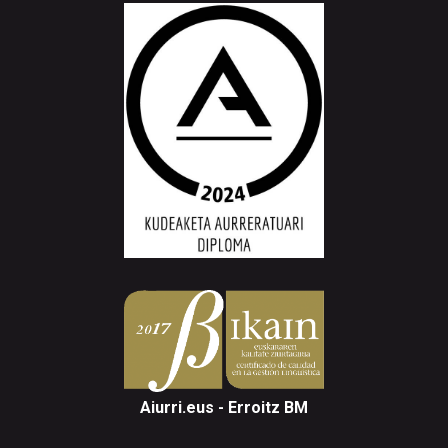
Aiurri.eus - Erroitz BM