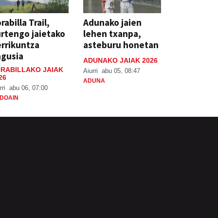
rabilla Trail,
Adunako jaien
rtengo jaietako
lehen txanpa,
rrikuntza
asteburu honetan
agusia
ADUNAKO JAIAK 2026
RABILLAKO JAIAK
Aiurri
abu 05, 08:47
26
ADUNA
rri
abu 06, 07:00
DOAIN