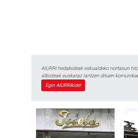
AIURRI hedabideak eskualdeko nortasun hitza
albisteak euskaraz lantzen dituen komunika
Egin AIURRIkide!