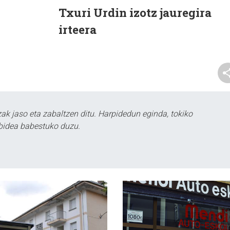
Txuri Urdin izotz jauregira
irteera
k jaso eta zabaltzen ditu. Harpidedun eginda, tokiko
bidea babestuko duzu.