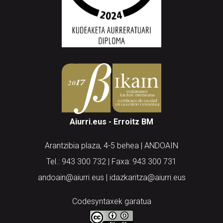
Aiurri.eus - Erroitz BM
Arantzibia plaza, 4-5 behea | ANDOAIN
Tel.: 943 300 732 | Faxa: 943 300 731
andoain@aiurri.eus | idazkaritza@aiurri.eus
Codesyntaxek garatua