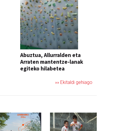
Abuztua, Allurralden eta
Arraten mantentze-lanak
egiteko hilabetea
»» Ekitaldi gehiago