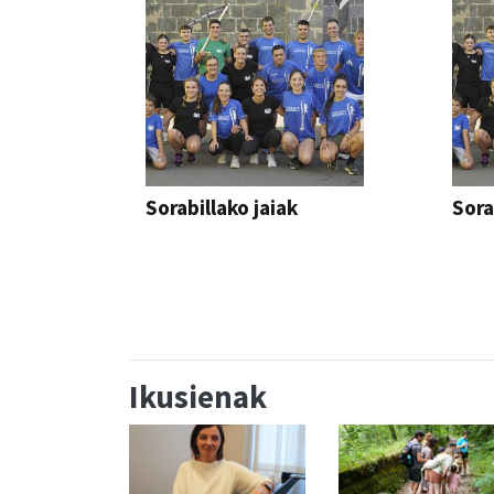
Sorabillako jaiak
Sora
FESTAK
FEST
Ikusienak