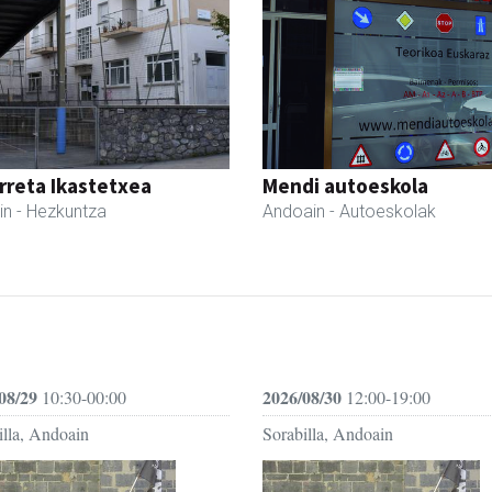
reta Ikastetxea
Mendi autoeskola
in
- Hezkuntza
Andoain
- Autoeskolak
08/29
2026/08/30
10:30-00:00
12:00-19:00
illa, Andoain
Sorabilla, Andoain