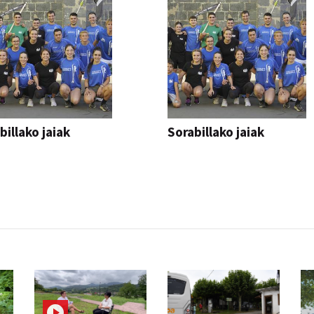
billako jaiak
Sorabillako jaiak
AK
FESTAK