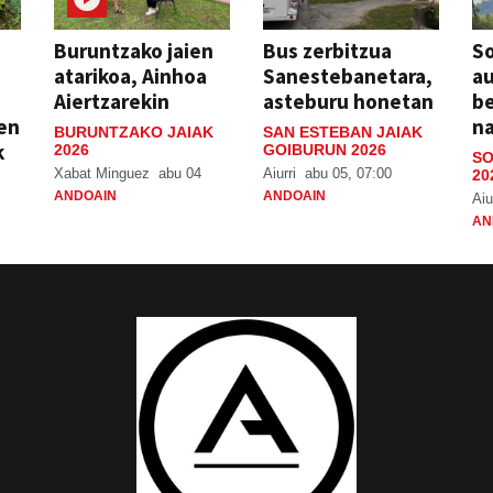
Buruntzako jaien
Bus zerbitzua
So
atarikoa, Ainhoa
Sanestebanetara,
au
Aiertzarekin
asteburu honetan
be
ien
n
BURUNTZAKO JAIAK
SAN ESTEBAN JAIAK
k
2026
GOIBURUN 2026
SO
Xabat Minguez
abu 04
Aiurri
abu 05, 07:00
20
ANDOAIN
ANDOAIN
Aiu
AN