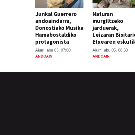
Junkal Guerrero
Naturan
andoaindarra,
murgiltzeko
Donostiako Musika
jarduerak,
Hamabostaldiko
Leizaran Bisitar
protagonista
Etxearen eskuti
Aiurri
abu 05, 07:00
Aiurri
abu 05, 08:30
ANDOAIN
ANDOAIN