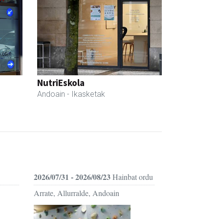
NutriEskola
Andoain
- Ikasketak
2026/07/31 - 2026/08/23
Hainbat ordu
Arrate, Allurralde, Andoain