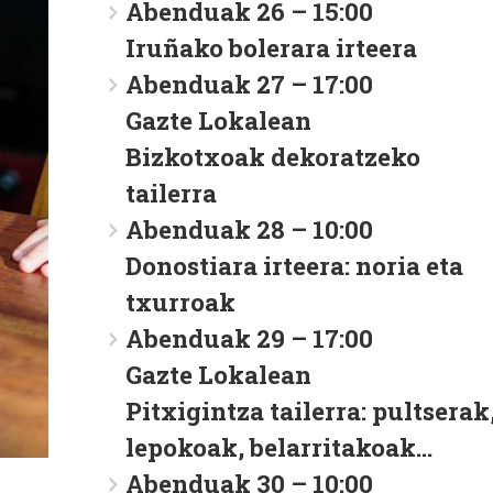
Abenduak 26 – 15:00
Iruñako bolerara irteera
Abenduak 27 – 17:00
Gazte Lokalean
Bizkotxoak dekoratzeko
tailerra
Abenduak 28 – 10:00
Donostiara irteera: noria eta
txurroak
Abenduak 29 – 17:00
Gazte Lokalean
Pitxigintza tailerra: pultserak
lepokoak, belarritakoak…
Abenduak 30 – 10:00