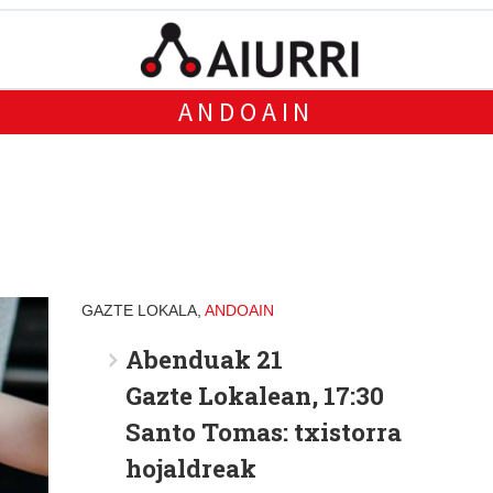
ANDOAIN
GAZTE LOKALA,
ANDOAIN
Abenduak 21
Gazte Lokalean, 17:30
Santo Tomas: txistorra
hojaldreak