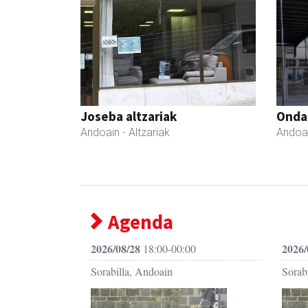
Joseba altzariak
Ondar
Andoain
- Altzariak
Andoa
Agenda
2026/08/28
2026/
18:00-00:00
Sorabilla, Andoain
Sorab