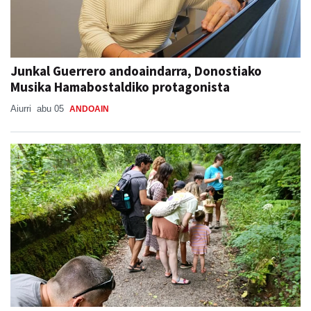
Junkal Guerrero andoaindarra, Donostiako
Musika Hamabostaldiko protagonista
Aiurri
abu 05
ANDOAIN