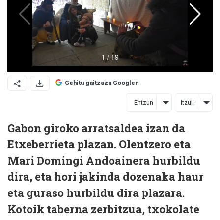
Gehitu gaitzazu Googlen
Entzun
Itzuli
Gabon giroko arratsaldea izan da
Etxeberrieta plazan. Olentzero eta
Mari Domingi Andoainera hurbildu
dira, eta hori jakinda dozenaka haur
eta guraso hurbildu dira plazara.
Kotoik taberna zerbitzua, txokolate