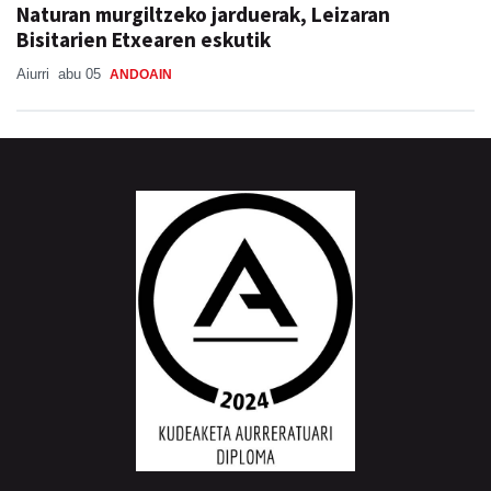
Naturan murgiltzeko jarduerak, Leizaran
Bisitarien Etxearen eskutik
Aiurri
abu 05
ANDOAIN