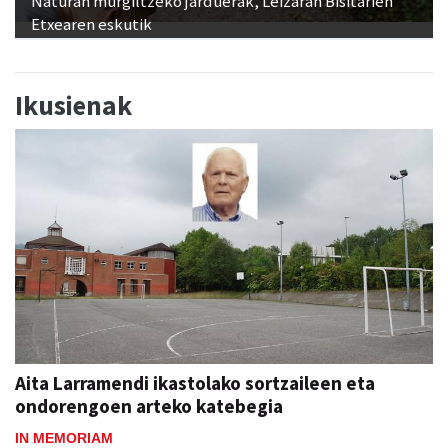
Naturan murgiltzeko jarduerak, Leizaran Bisitarien
Etxearen eskutik
Ikusienak
Aita Larramendi ikastolako sortzaileen eta
ondorengoen arteko katebegia
IN MEMORIAM