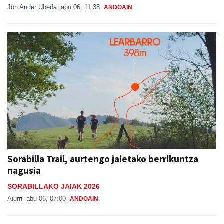
Jon Ander Ubeda
abu 06, 11:38
ANDOAIN
Sorabilla Trail, aurtengo jaietako berrikuntza
nagusia
SORABILLAKO JAIAK 2026
Aiurri
abu 06, 07:00
ANDOAIN