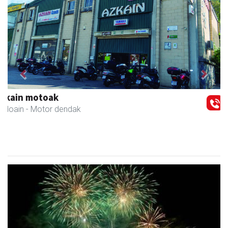
Previous
Next
NutriEskola
Andoain
- Ikasketak