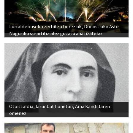
Lurraldebuseko zerbitzu bereziak, Donostiako Aste
Nagusiko su-artifizialez gozatu ahal izateko
Otoitzaldia, larunbat honetan, Ama Kandidaren
omenez