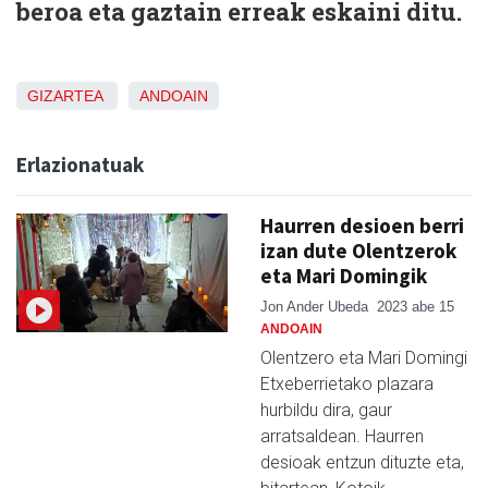
beroa eta gaztain erreak eskaini ditu.
GIZARTEA
ANDOAIN
Erlazionatuak
Haurren desioen berri
izan dute Olentzerok
eta Mari Domingik
Jon Ander Ubeda
2023 abe 15
ANDOAIN
Olentzero eta Mari Domingi
Etxeberrietako plazara
hurbildu dira, gaur
arratsaldean. Haurren
desioak entzun dituzte eta,