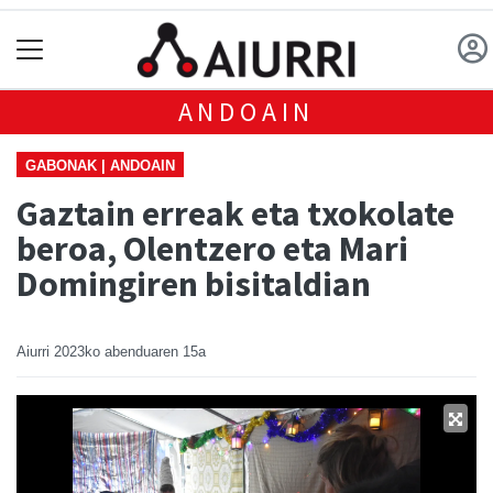
ANDOAIN
GABONAK | ANDOAIN
Gaztain erreak eta txokolate
beroa, Olentzero eta Mari
Domingiren bisitaldian
Aiurri
2023ko abenduaren 15a