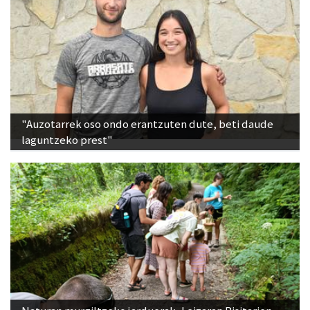
"Auzotarrek oso ondo erantzuten dute, beti daude
laguntzeko prest"