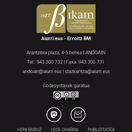
Aiurri.eus - Erroitz BM
Arantzibia plaza, 4-5 behea | ANDOAIN
Tel.: 943 300 732 | Faxa: 943 300 731
andoain@aiurri.eus | idazkaritza@aiurri.eus
Codesyntaxek garatua
HONI BURUZ
LEGE OHARRA
PUBLIZITATEA