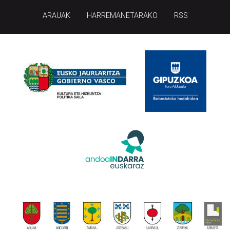
ARAUAK
HARREMANETARAKO
RSS