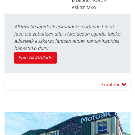
bitartean, Kotoik
eskainitako…
AIURRI hedabideak eskualdeko nortasun hitzak
jaso eta zabaltzen ditu. Harpidedun eginda, tokiko
albisteak euskaraz lantzen dituen komunikabidea
babestuko duzu.
Egin AIURRIkide!
Erantzun