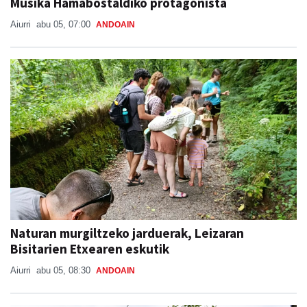
Musika Hamabostaldiko protagonista
Aiurri
abu 05, 07:00
ANDOAIN
Naturan murgiltzeko jarduerak, Leizaran
Bisitarien Etxearen eskutik
Aiurri
abu 05, 08:30
ANDOAIN