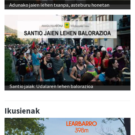
Adunako jaien lehen txanpa, asteburu honetan
Santio jaiak: Udalaren lehen balorazioa
Ikusienak