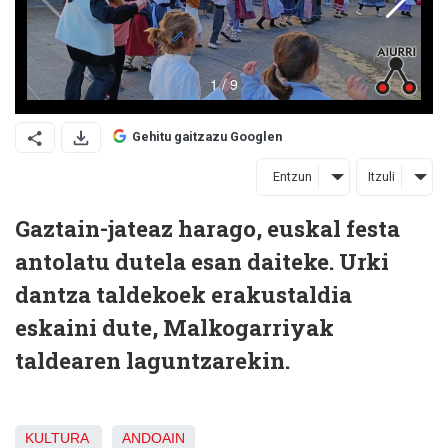
Gehitu gaitzazu Googlen
Entzun
Itzuli
Gaztain-jateaz harago, euskal festa
antolatu dutela esan daiteke. Urki
dantza taldekoek erakustaldia
eskaini dute, Malkogarriyak
taldearen laguntzarekin.
KULTURA
ANDOAIN