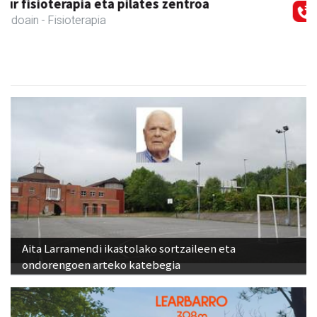
Mendi autoeskola
Andoain
- Autoeskolak
Aita Larramendi ikastolako sortzaileen eta
ondorengoen arteko katebegia