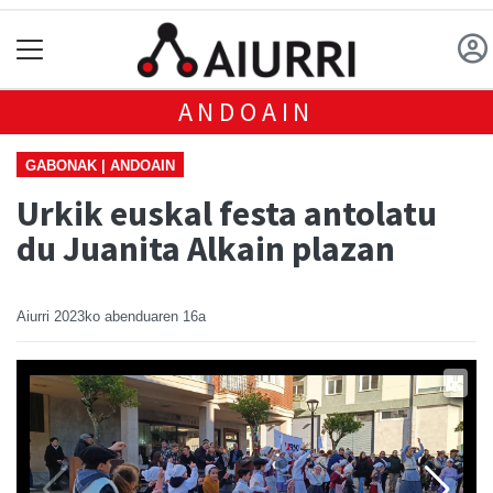
ANDOAIN
GABONAK | ANDOAIN
Urkik euskal festa antolatu
du Juanita Alkain plazan
Aiurri
2023ko abenduaren 16a