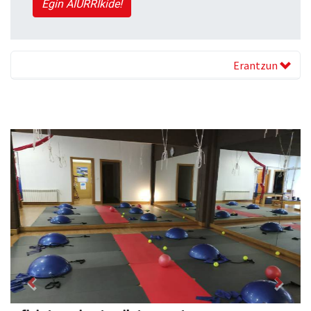
Egin AIURRIkide!
Erantzun
Previous
Next