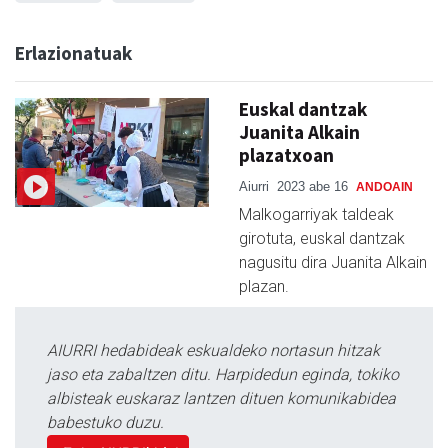
Erlazionatuak
Euskal dantzak
Juanita Alkain
plazatxoan
Aiurri
2023 abe 16
ANDOAIN
Malkogarriyak taldeak
girotuta, euskal dantzak
nagusitu dira Juanita Alkain
plazan.
AIURRI hedabideak eskualdeko nortasun hitzak
jaso eta zabaltzen ditu. Harpidedun eginda, tokiko
albisteak euskaraz lantzen dituen komunikabidea
babestuko duzu.