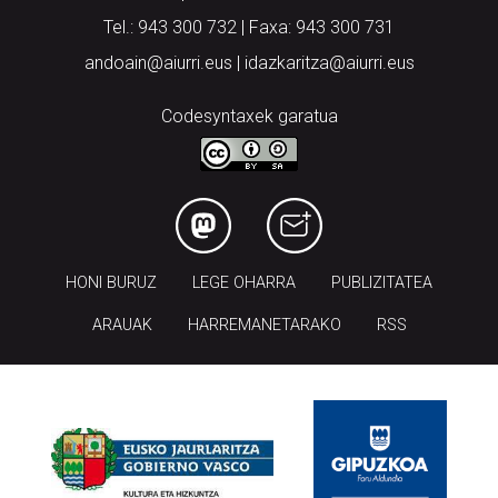
Tel.: 943 300 732 | Faxa: 943 300 731
andoain@aiurri.eus | idazkaritza@aiurri.eus
Codesyntaxek garatua
HONI BURUZ
LEGE OHARRA
PUBLIZITATEA
ARAUAK
HARREMANETARAKO
RSS