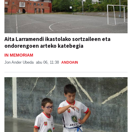
Aita Larramendi ikastolako sortzaileen eta
ondorengoen arteko katebegia
IN MEMORIAM
Jon Ander Ubeda
abu 06, 11:38
ANDOAIN