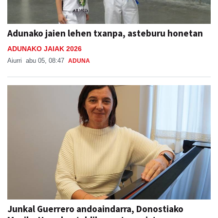
Adunako jaien lehen txanpa, asteburu honetan
ADUNAKO JAIAK 2026
Aiurri
abu 05, 08:47
ADUNA
Junkal Guerrero andoaindarra, Donostiako