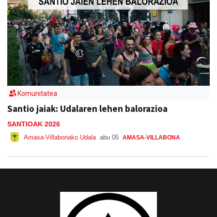
Komunitatea
Santio jaiak: Udalaren lehen balorazioa
SANTIOAK 2026
Amasa-Villabonako Udala
abu 05
AMASA-VILLABONA