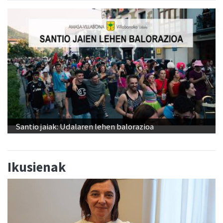
Santio jaiak: Udalaren lehen balorazioa
Ikusienak