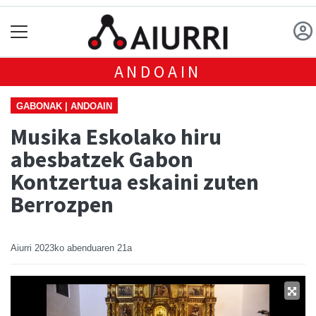
ANDOAIN
GABONAK | ANDOAIN
Musika Eskolako hiru
abesbatzek Gabon
Kontzertua eskaini zuten
Berrozpen
Aiurri
2023ko abenduaren 21a