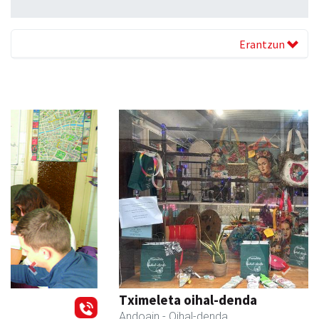
Erantzun
Previous
Next
Tximeleta oihal-denda
Andoain
- Oihal-denda