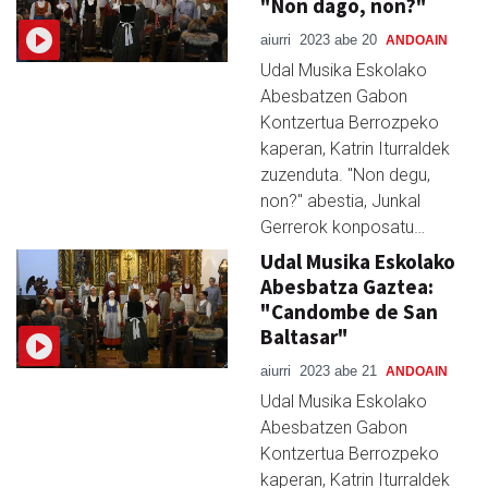
"Non dago, non?"
aiurri
2023 abe 20
ANDOAIN
Udal Musika Eskolako
Abesbatzen Gabon
Kontzertua Berrozpeko
kaperan, Katrin Iturraldek
zuzenduta. "Non degu,
non?" abestia, Junkal
Gerrerok konposatu…
Udal Musika Eskolako
Abesbatza Gaztea:
"Candombe de San
Baltasar"
aiurri
2023 abe 21
ANDOAIN
Udal Musika Eskolako
Abesbatzen Gabon
Kontzertua Berrozpeko
kaperan, Katrin Iturraldek