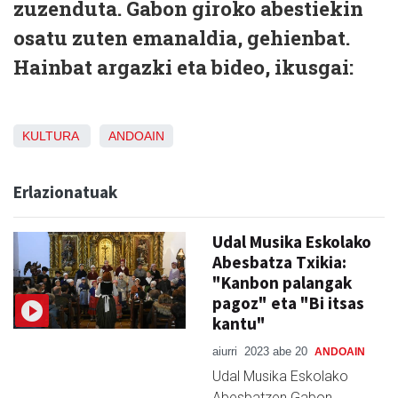
zuzenduta. Gabon giroko abestiekin
osatu zuten emanaldia, gehienbat.
Hainbat argazki eta bideo, ikusgai:
KULTURA
ANDOAIN
Erlazionatuak
Udal Musika Eskolako
Abesbatza Txikia:
"Kanbon palangak
pagoz" eta "Bi itsas
kantu"
aiurri
2023 abe 20
ANDOAIN
Udal Musika Eskolako
Abesbatzen Gabon