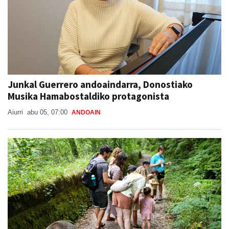
Junkal Guerrero andoaindarra, Donostiako
Musika Hamabostaldiko protagonista
Aiurri
abu 05, 07:00
ANDOAIN