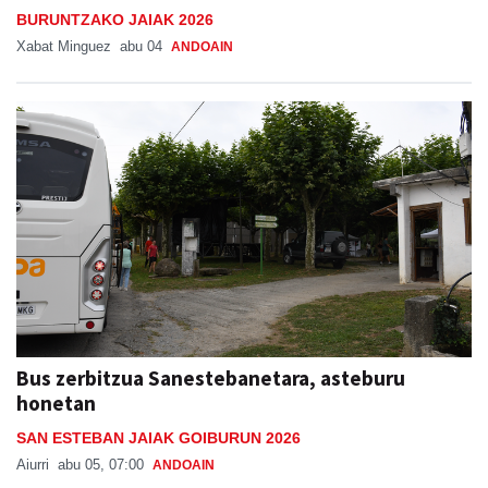
BURUNTZAKO JAIAK 2026
Xabat Minguez
abu 04
ANDOAIN
Bus zerbitzua Sanestebanetara, asteburu
honetan
SAN ESTEBAN JAIAK GOIBURUN 2026
Aiurri
abu 05, 07:00
ANDOAIN