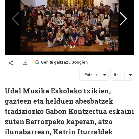
Gehitu gaitzazu Googlen
Entzun
Itzuli
Udal Musika Eskolako txikien,
gazteen eta helduen abesbatzek
tradiziozko Gabon Kontzertua eskaini
zuten Berrozpeko kaperan, atzo
ilunabarrean, Katrin Iturraldek