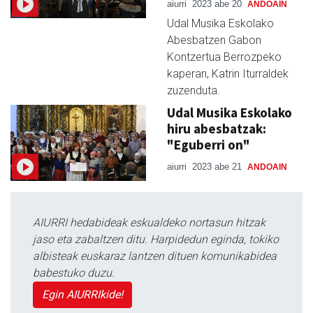
aiurri
2023 abe 20
ANDOAIN
Udal Musika Eskolako
Abesbatzen Gabon
Kontzertua Berrozpeko
kaperan, Katrin Iturraldek
zuzenduta.
Udal Musika Eskolako
hiru abesbatzak:
"Eguberri on"
aiurri
2023 abe 21
ANDOAIN
AIURRI hedabideak eskualdeko nortasun hitzak
jaso eta zabaltzen ditu. Harpidedun eginda, tokiko
albisteak euskaraz lantzen dituen komunikabidea
babestuko duzu.
Egin AIURRIkide!