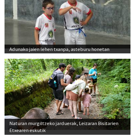
Adunako jaien lehen txanpa, asteburu honetan
Naturan murgiltzeko jarduerak, Leizaran Bisitarien
Etxearen eskutik