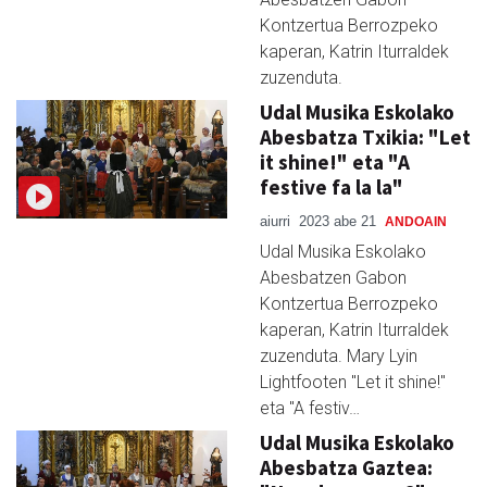
Kontzertua Berrozpeko
kaperan, Katrin Iturraldek
zuzenduta.
Udal Musika Eskolako
Abesbatza Txikia: "Let
it shine!" eta "A
festive fa la la"
aiurri
2023 abe 21
ANDOAIN
Udal Musika Eskolako
Abesbatzen Gabon
Kontzertua Berrozpeko
kaperan, Katrin Iturraldek
zuzenduta. Mary Lyin
Lightfooten "Let it shine!"
eta "A festiv…
Udal Musika Eskolako
Abesbatza Gaztea: