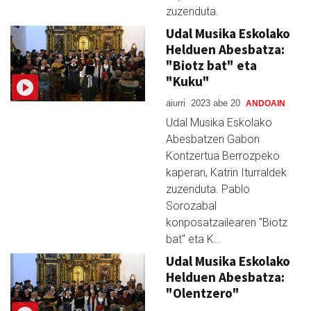
zuzenduta.
Udal Musika Eskolako
Helduen Abesbatza:
"Biotz bat" eta
"Kuku"
aiurri
2023 abe 20
ANDOAIN
Udal Musika Eskolako
Abesbatzen Gabon
Kontzertua Berrozpeko
kaperan, Katrin Iturraldek
zuzenduta. Pablo
Sorozabal
konposatzailearen "Biotz
bat" eta K…
Udal Musika Eskolako
Helduen Abesbatza:
"Olentzero"