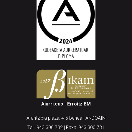
Aiurri.eus - Erroitz BM
Arantzibia plaza, 4-5 behea | ANDOAIN
Tel.: 943 300 732 | Faxa: 943 300 731