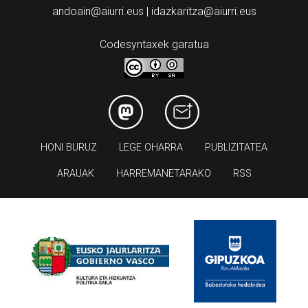
andoain@aiurri.eus | idazkaritza@aiurri.eus
Codesyntaxek garatua
HONI BURUZ
LEGE OHARRA
PUBLIZITATEA
ARAUAK
HARREMANETARAKO
RSS