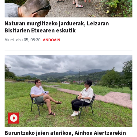
Naturan murgiltzeko jarduerak, Leizaran
Bisitarien Etxearen eskutik
Aiurri
abu 05, 08:30
ANDOAIN
Buruntzako jaien atarikoa, Ainhoa Aiertzarekin