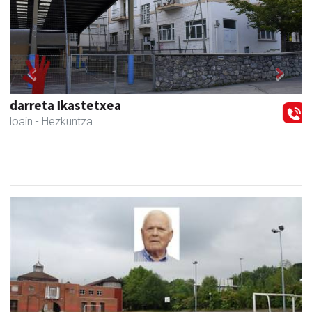
Previous
Next
Keinu euskal jantziak
Andoain
- Arropa-dendak