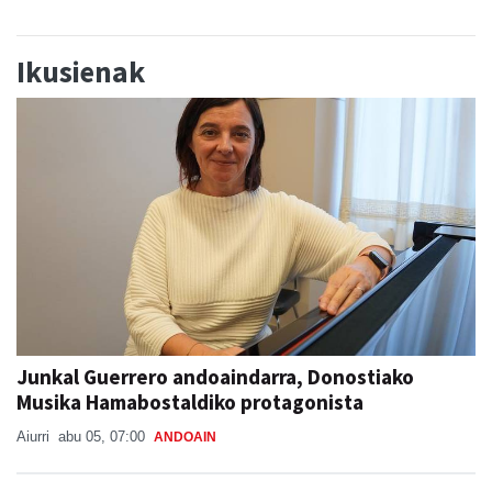
Ikusienak
Junkal Guerrero andoaindarra, Donostiako
Musika Hamabostaldiko protagonista
Aiurri
abu 05, 07:00
ANDOAIN