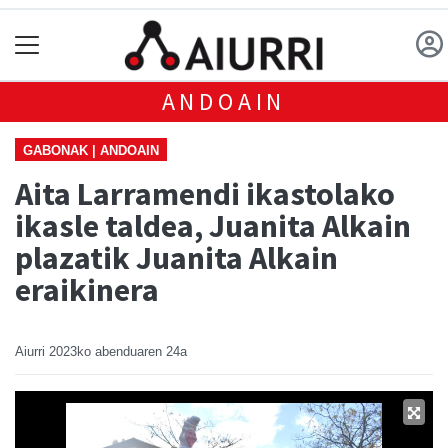
ANDOAIN
GABONAK | ANDOAIN
Aita Larramendi ikastolako
ikasle taldea, Juanita Alkain
plazatik Juanita Alkain
eraikinera
Aiurri
2023ko abenduaren 24a