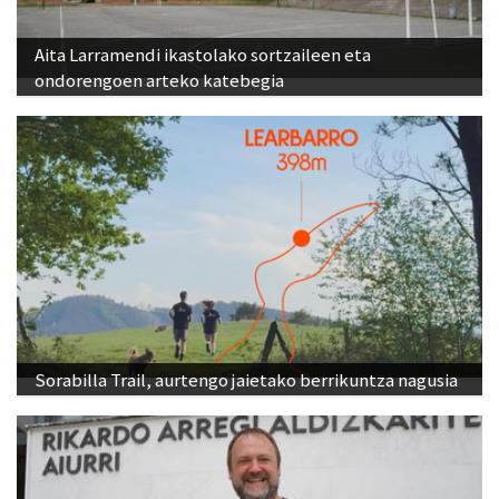
Aita Larramendi ikastolako sortzaileen eta
ondorengoen arteko katebegia
Sorabilla Trail, aurtengo jaietako berrikuntza nagusia