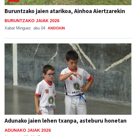
Buruntzako jaien atarikoa, Ainhoa Aiertzarekin
BURUNTZAKO JAIAK 2026
Xabat Minguez
abu 04
ANDOAIN
Adunako jaien lehen txanpa, asteburu honetan
ADUNAKO JAIAK 2026