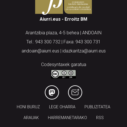
Aiurri.eus - Erroitz BM
Arantzibia plaza, 4-5 behea | ANDOAIN
Tel.: 943 300 732 | Faxa: 943 300 731
andoain@aiurri.eus | idazkaritza@aiurri.eus
Codesyntaxek garatua
HONI BURUZ
LEGE OHARRA
PUBLIZITATEA
ARAUAK
HARREMANETARAKO
RSS