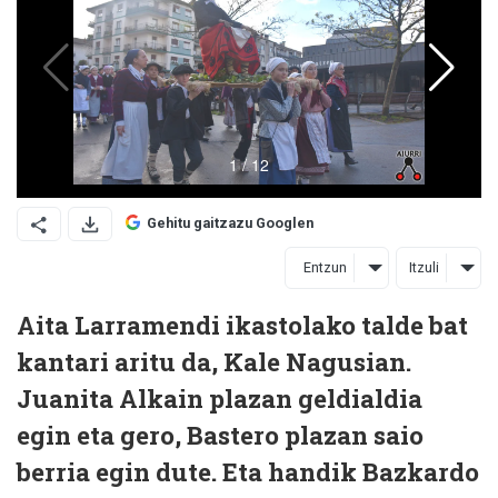
Gehitu gaitzazu Googlen
Entzun
Itzuli
Aita Larramendi ikastolako talde bat
kantari aritu da, Kale Nagusian.
Juanita Alkain plazan geldialdia
egin eta gero, Bastero plazan saio
berria egin dute. Eta handik Bazkardo