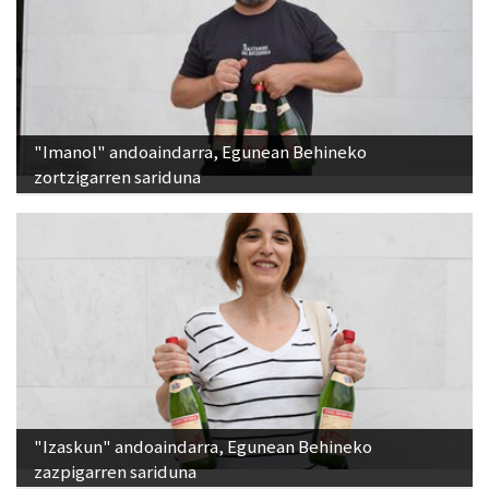
"Imanol" andoaindarra, Egunean Behineko
zortzigarren sariduna
"Izaskun" andoaindarra, Egunean Behineko
zazpigarren sariduna