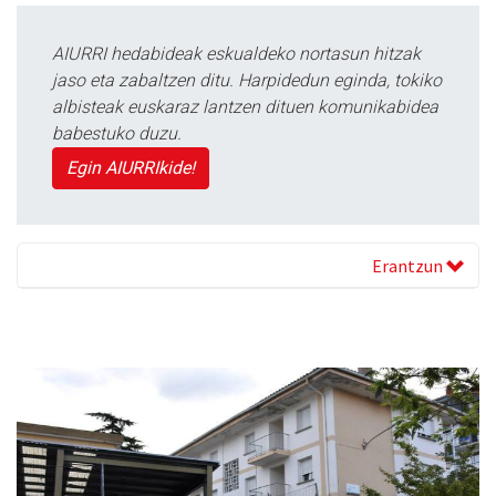
AIURRI hedabideak eskualdeko nortasun hitzak
jaso eta zabaltzen ditu. Harpidedun eginda, tokiko
albisteak euskaraz lantzen dituen komunikabidea
babestuko duzu.
Egin AIURRIkide!
Erantzun