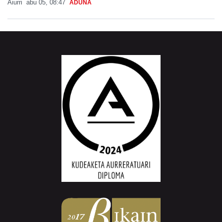
Aiurri
abu 05, 08:47
ADUNA