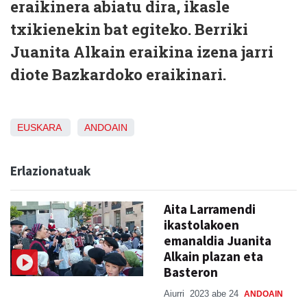
eraikinera abiatu dira, ikasle
txikienekin bat egiteko. Berriki
Juanita Alkain eraikina izena jarri
diote Bazkardoko eraikinari.
EUSKARA
ANDOAIN
Erlazionatuak
Aita Larramendi
ikastolakoen
emanaldia Juanita
Alkain plazan eta
Basteron
Aiurri
2023 abe 24
ANDOAIN