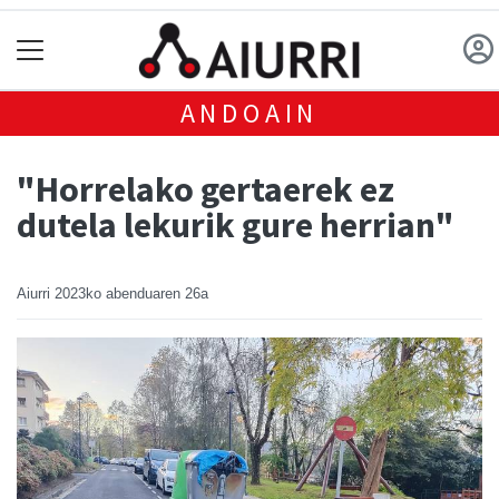
ANDOAIN
"Horrelako gertaerek ez
dutela lekurik gure herrian"
Aiurri
2023ko abenduaren 26a