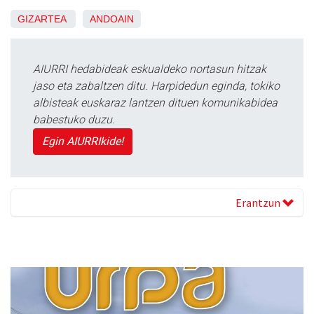
GIZARTEA
ANDOAIN
AIURRI hedabideak eskualdeko nortasun hitzak
jaso eta zabaltzen ditu. Harpidedun eginda, tokiko
albisteak euskaraz lantzen dituen komunikabidea
babestuko duzu.
Egin AIURRIkide!
Erantzun