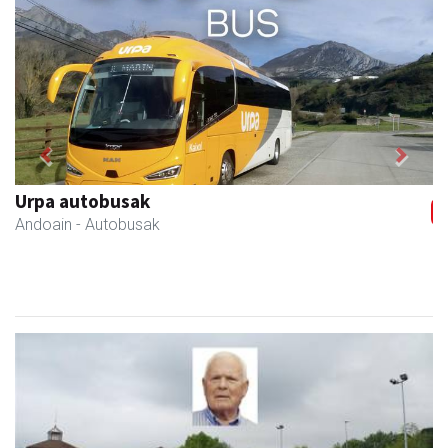
Previous
Next
Urpa autobusak
Andoain
- Autobusak