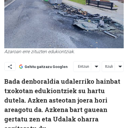
Azaroan erre zituzten edukiontziak.
Entzun
Itzuli
Gehitu gaitzazu Googlen
Bada denboraldia udalerriko hainbat
txokotan edukiontziek su hartu
dutela. Azken asteotan joera hori
areagotu da. Azkena bart gauean
gertatu zen eta Udalak oharra