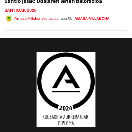
Santio jaiak: Udalaren lehen balorazioa
SANTIOAK 2026
Amasa-Villabonako Udala
abu 05
AMASA-VILLABONA