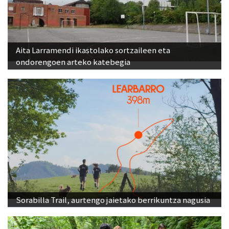
Aita Larramendi ikastolako sortzaileen eta
ondorengoen arteko katebegia
Sorabilla Trail, aurtengo jaietako berrikuntza nagusia