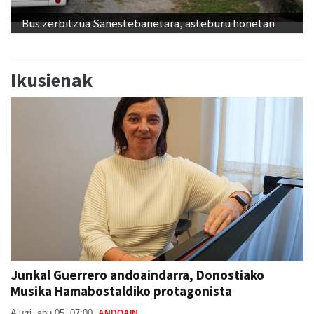
Bus zerbitzua Sanestebanetara, asteburu honetan
Ikusienak
Junkal Guerrero andoaindarra, Donostiako
Musika Hamabostaldiko protagonista
Aiurri
abu 05, 07:00
ANDOAIN