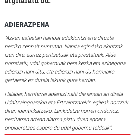
argitaratu du.
ADIERAZPENA
"Azken asteetan hainbat edukiontzi erre dituzte
herriko zenbait puntutan. Nahita egindako ekintzak
izan dira, aurrez pentsatuak eta prestatuak. Alde
horretatik, udal gobernuak bere kezka eta ezinegona
adierazi nahi ditu, eta adierazi nahi du horrelako
gertaerek ez dutela lekurik gure herrian.
Halaber, herritarrei adierazi nahi die lanean ari direla
Udaltzaingoarekin eta Ertzaintzarekin egileak nortzuk
diren identifikatzeko. Lankidetza horren ondorioz,
herritarren artean alarma piztu duen egoera
onbideratzea espero du udal gobernu taldeak".