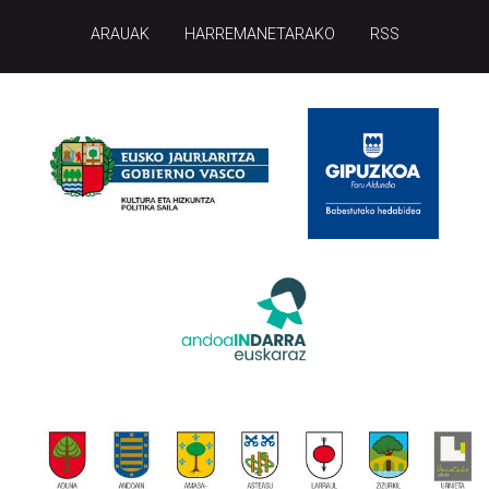
ARAUAK
HARREMANETARAKO
RSS