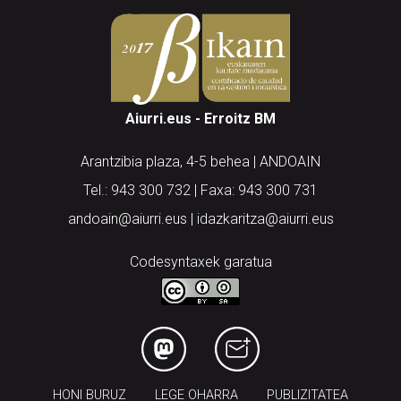
Aiurri.eus - Erroitz BM
Arantzibia plaza, 4-5 behea | ANDOAIN
Tel.: 943 300 732 | Faxa: 943 300 731
andoain@aiurri.eus | idazkaritza@aiurri.eus
Codesyntaxek garatua
HONI BURUZ
LEGE OHARRA
PUBLIZITATEA