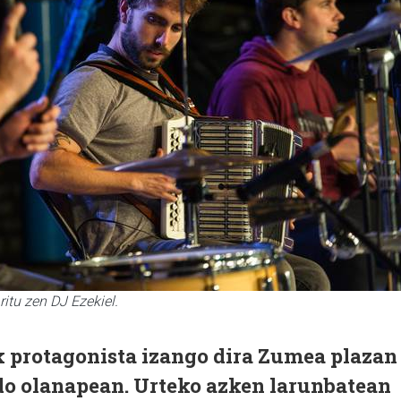
itu zen DJ Ezekiel.
 protagonista izango dira Zumea plazan
edo olanapean. Urteko azken larunbatean