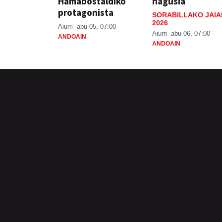
Hamabostaldiko
nagusia
protagonista
SORABILLAKO JAIA
2026
Aiurri
abu 05, 07:00
Aiurri
abu 06, 07:00
ANDOAIN
ANDOAIN