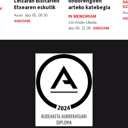
Leizaran Bisitarien
ondorengoen
SA
Etxearen eskutik
arteko katebegia
GO
K
Aiu
Aiurri
abu 05, 08:30
IN MEMORIAM
AN
ANDOAIN
Jon Ander Ubeda
abu 06, 11:38
ANDOAIN