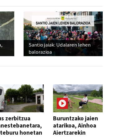
a,
Santio jaiak: Udalaren lehen
balorazioa
s zerbitzua
Buruntzako jaien
anestebanetara,
atarikoa, Ainhoa
steburu honetan
Aiertzarekin