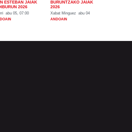
N ESTEBAN JAIAK
BURUNTZAKO JAIAK
IBURUN 2026
2026
rri
abu 05, 07:00
Xabat Minguez
abu 04
DOAIN
ANDOAIN