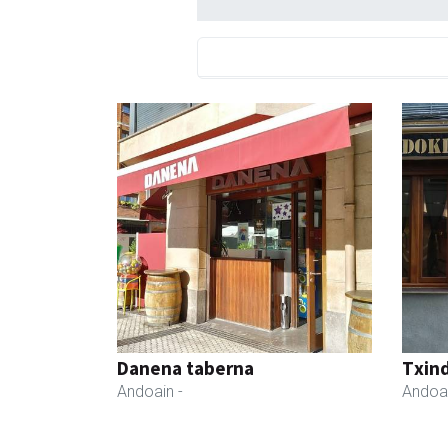
Danena taberna
Txind
Andoain
-
Andoa