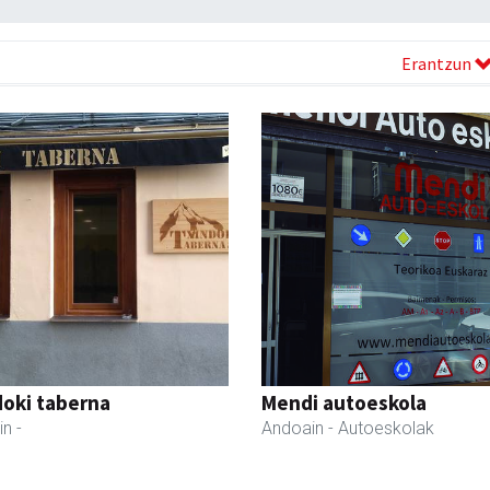
Erantzun
oki taberna
Mendi autoeskola
in
-
Andoain
- Autoeskolak