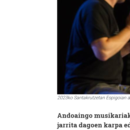
2023ko Santakrutzetan Espigoian ar
Andoaingo musikariak
jarrita dagoen karpa 