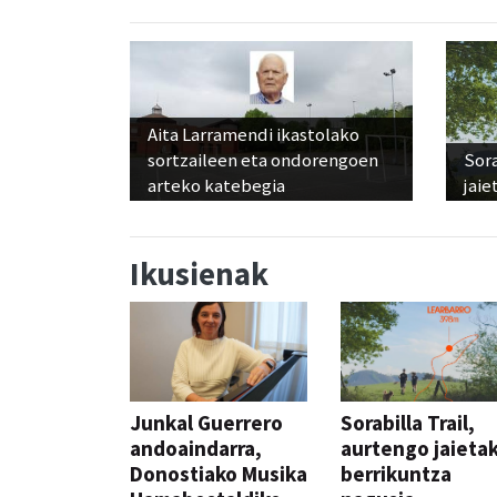
Aita Larramendi ikastolako
sortzaileen eta ondorengoen
Sora
arteko katebegia
jaie
Ikusienak
Junkal Guerrero
Sorabilla Trail,
andoaindarra,
aurtengo jaieta
Donostiako Musika
berrikuntza