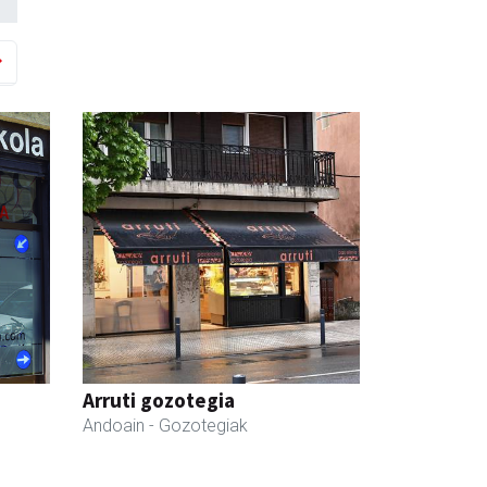
Arruti gozotegia
Andoain
- Gozotegiak