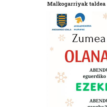
Malkogarriyak taldea a