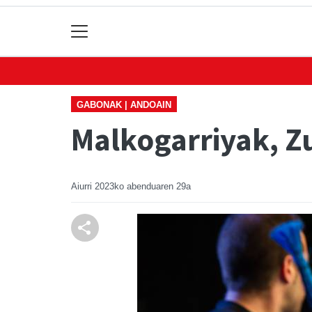
GABONAK | ANDOAIN
Malkogarriyak, 
Aiurri
2023ko abenduaren 29a