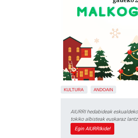
KULTURA
ANDOAIN
AIURRI hedabideak eskualdeko n
tokiko albisteak euskaraz lan
Egin AIURRIkide!