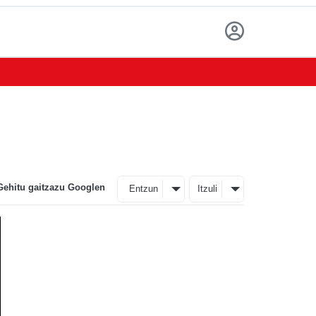
Gehitu gaitzazu Googlen
Entzun
Itzuli