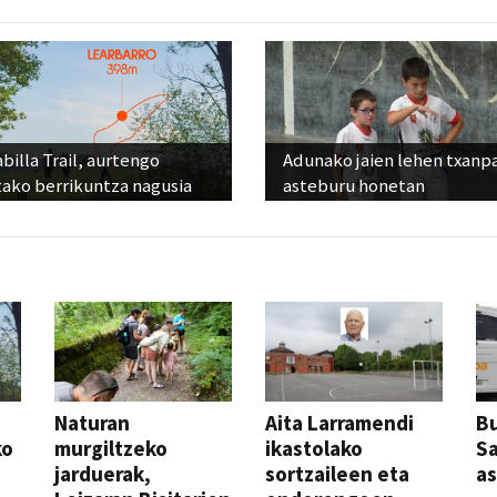
billa Trail, aurtengo
Adunako jaien lehen txanp
tako berrikuntza nagusia
asteburu honetan
Naturan
Aita Larramendi
Bu
ko
murgiltzeko
ikastolako
S
jarduerak,
sortzaileen eta
a