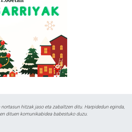
ortasun hitzak jaso eta zabaltzen ditu. Harpidedun eginda,
tzen dituen komunikabidea babestuko duzu.