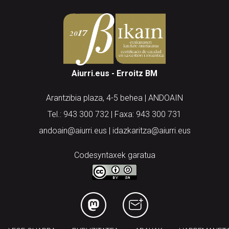
Aiurri.eus - Erroitz BM
Arantzibia plaza, 4-5 behea | ANDOAIN
Tel.: 943 300 732 | Faxa: 943 300 731
andoain@aiurri.eus | idazkaritza@aiurri.eus
Codesyntaxek garatua