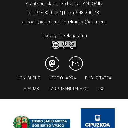
Arantzibia plaza, 4-5 behea | ANDOAIN
Tel.: 943 300 732 | Faxa: 943 300 731
andoain@aiurri.eus | idazkaritza@aiurri.eus
Codesyntaxek garatua
HONI BURUZ
LEGE OHARRA
PUBLIZITATEA
ARAUAK
HARREMANETARAKO
RSS