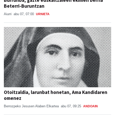
Burrunba, gazte euskaltzaleen ekimen berria
Beterri-Buruntzan
Aiurri
abu 07, 07:00
URNIETA
Otoitzaldia, larunbat honetan, Ama Kandidaren
omenez
Berrozpeko Jesusen Alaben Elkartea
abu 07, 09:25
ANDOAIN