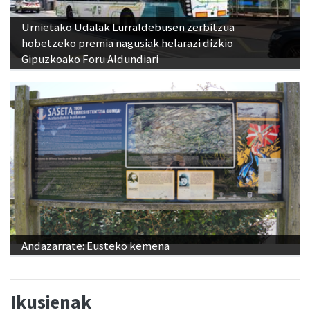
Urnietako Udalak Lurraldebusen zerbitzua
hobetzeko premia nagusiak helarazi dizkio
Gipuzkoako Foru Aldundiari
Andazarrate: Eusteko kemena
Ikusienak