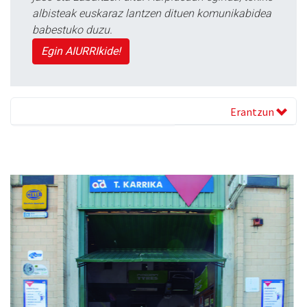
albisteak euskaraz lantzen dituen komunikabidea
babestuko duzu.
Egin AIURRIkide!
Erantzun