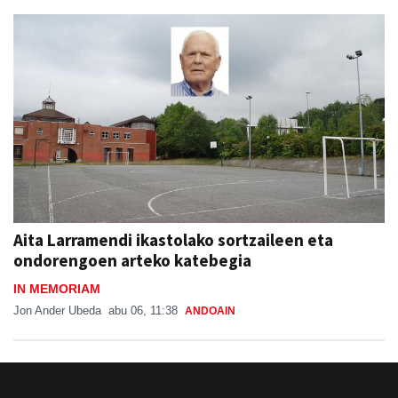
Aita Larramendi ikastolako sortzaileen eta
ondorengoen arteko katebegia
IN MEMORIAM
Jon Ander Ubeda
abu 06, 11:38
ANDOAIN