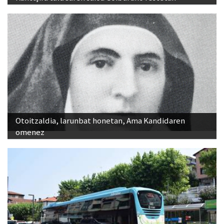
Otoitzaldia, larunbat honetan, Ama Kandidaren
omenez