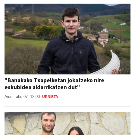
"Banakako Txapelketan jokatzeko nire
eskubidea aldarrikatzen dut"
Aiurri
abu 07, 12:00
URNIETA