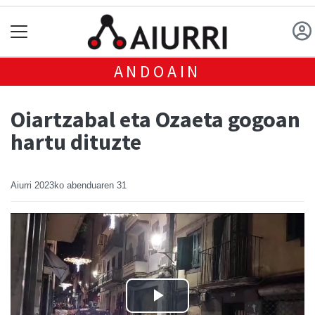
ANDOAIN
Oiartzabal eta Ozaeta gogoan
hartu dituzte
Aiurri
2023ko abenduaren 31