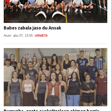
Babes zabala jaso du Ansak
Aiurri
abu 07, 13:55
URNIETA