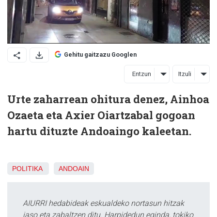
Gehitu gaitzazu Googlen
Entzun
Itzuli
Urte zaharrean ohitura denez, Ainhoa
Ozaeta eta Axier Oiartzabal gogoan
hartu dituzte Andoaingo kaleetan.
POLITIKA
ANDOAIN
AIURRI hedabideak eskualdeko nortasun hitzak
jaso eta zabaltzen ditu. Harpidedun eginda, tokiko