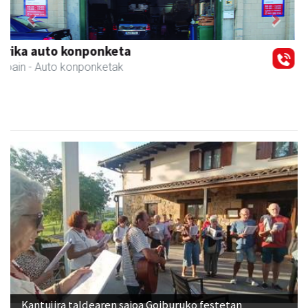
Previous
Next
IZT Informatika Zerbitzu Integrala
Andoain
- IKT
Kantujira taldearen saioa Goiburuko festetan