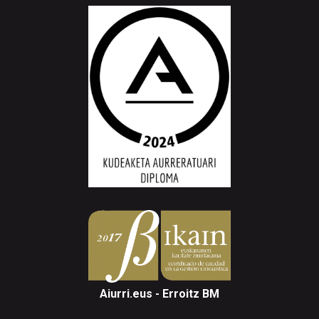
Aiurri.eus - Erroitz BM