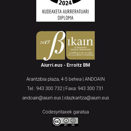
Aiurri.eus - Erroitz BM
Arantzibia plaza, 4-5 behea | ANDOAIN
Tel.: 943 300 732 | Faxa: 943 300 731
andoain@aiurri.eus | idazkaritza@aiurri.eus
Codesyntaxek garatua