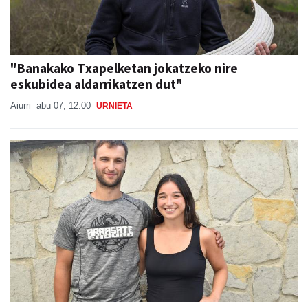
"Banakako Txapelketan jokatzeko nire
eskubidea aldarrikatzen dut"
Aiurri
abu 07, 12:00
URNIETA