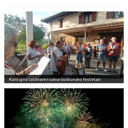
Kantujira taldearen saioa Goiburuko festetan