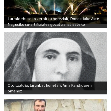
Lurraldebuseko zerbitzu bereziak, Donostiako Aste
Nagusiko su-artifizialez gozatu ahal izateko
Otoitzaldia, larunbat honetan, Ama Kandidaren
omenez