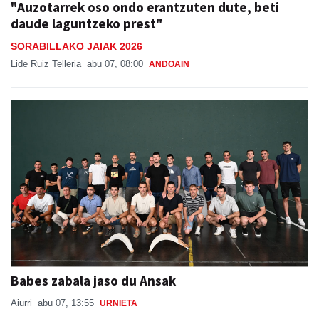
"Auzotarrek oso ondo erantzuten dute, beti
daude laguntzeko prest"
SORABILLAKO JAIAK 2026
Lide Ruiz Telleria
abu 07, 08:00
ANDOAIN
Babes zabala jaso du Ansak
Aiurri
abu 07, 13:55
URNIETA