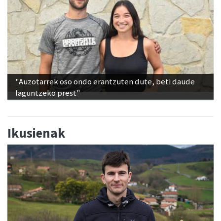
"Auzotarrek oso ondo erantzuten dute, beti daude
laguntzeko prest"
Ikusienak