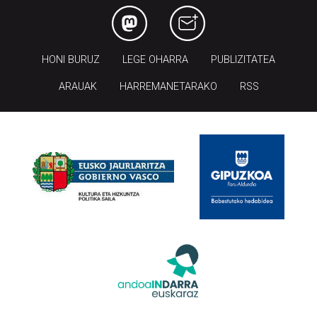
HONI BURUZ
LEGE OHARRA
PUBLIZITATEA
ARAUAK
HARREMANETARAKO
RSS