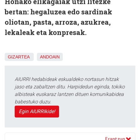
Honako elikagaiak utzi litezke
bertan: hegaluzea edo sardinak
oliotan, pasta, arroza, azukrea,
lekaleak eta konpresak.
GIZARTEA
ANDOAIN
AIURRI hedabideak eskualdeko nortasun hitzak
jaso eta zabaltzen ditu. Harpidedun eginda, tokiko
albisteak euskaraz lantzen dituen komunikabidea
babestuko duzu.
Egin AIURRIkide!
Erantzun