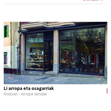
Previous
Next
Li arropa eta osagarriak
Andoain
- Arropa-dendak