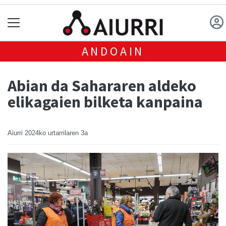
ANDOAIN
Abian da Sahararen aldeko
elikagaien bilketa kanpaina
Aiurri
2024ko urtarrilaren 3a