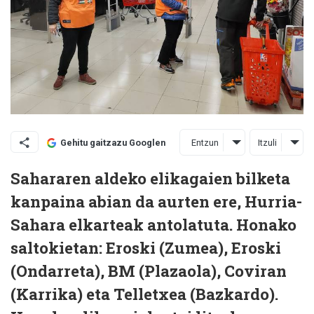
Entzun
Itzuli
Gehitu gaitzazu Googlen
Sahararen aldeko elikagaien bilketa
kanpaina abian da aurten ere, Hurria-
Sahara elkarteak antolatuta. Honako
saltokietan: Eroski (Zumea), Eroski
(Ondarreta), BM (Plazaola), Coviran
(Karrika) eta Telletxea (Bazkardo).