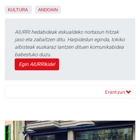
KULTURA
ANDOAIN
AIURRI hedabideak eskualdeko nortasun hitzak
jaso eta zabaltzen ditu. Harpidedun eginda, tokiko
albisteak euskaraz lantzen dituen komunikabidea
babestuko duzu.
Egin AIURRIkide!
Erantzun