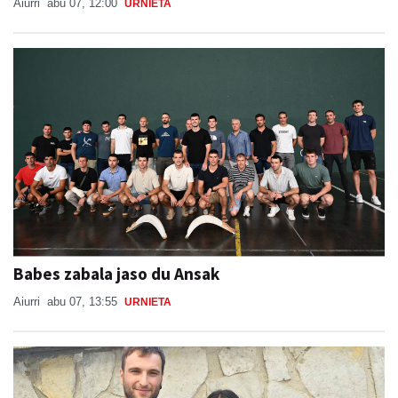
Aiurri
abu 07, 12:00
URNIETA
Babes zabala jaso du Ansak
Aiurri
abu 07, 13:55
URNIETA