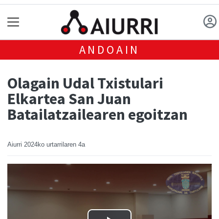
ANDOAIN
Olagain Udal Txistulari
Elkartea San Juan
Batailatzailearen egoitzan
Aiurri
2024ko urtarrilaren 4a