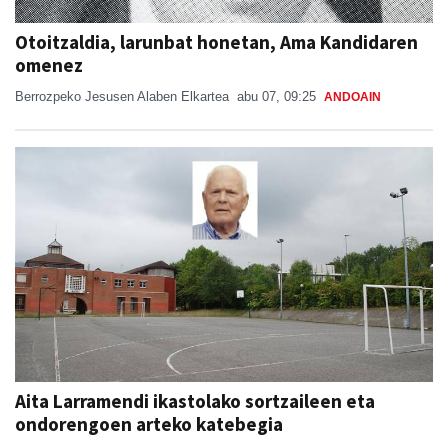
Otoitzaldia, larunbat honetan, Ama Kandidaren
omenez
Berrozpeko Jesusen Alaben Elkartea
abu 07, 09:25
ANDOAIN
Aita Larramendi ikastolako sortzaileen eta
ondorengoen arteko katebegia