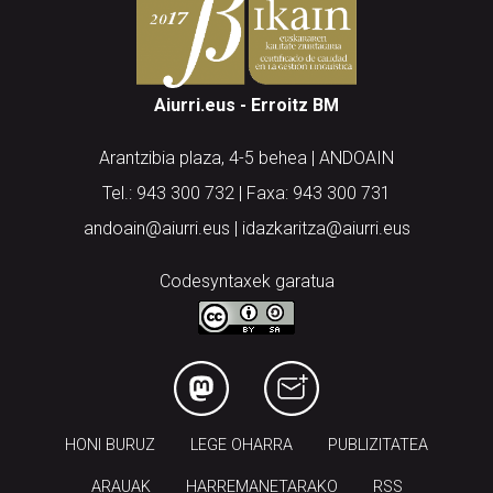
Aiurri.eus - Erroitz BM
Arantzibia plaza, 4-5 behea | ANDOAIN
Tel.: 943 300 732 | Faxa: 943 300 731
andoain@aiurri.eus | idazkaritza@aiurri.eus
Codesyntaxek garatua
HONI BURUZ
LEGE OHARRA
PUBLIZITATEA
ARAUAK
HARREMANETARAKO
RSS