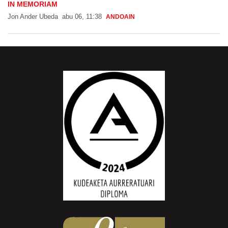
IN MEMORIAM
Jon Ander Ubeda
abu 06, 11:38
ANDOAIN