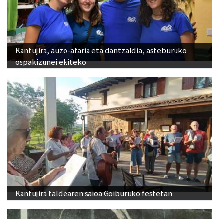
Kantujira, auzo-afaria eta dantzaldia, asteburuko
ospakizunei ekiteko
Kantujira taldearen saioa Goiburuko festetan