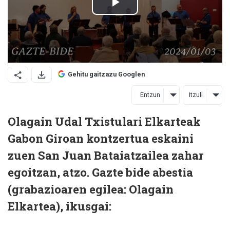
Gehitu gaitzazu Googlen
Entzun
Itzuli
Olagain Udal Txistulari Elkarteak
Gabon Giroan kontzertua eskaini
zuen San Juan Bataiatzailea zahar
egoitzan, atzo. Gazte bide abestia
(grabazioaren egilea: Olagain
Elkartea), ikusgai: