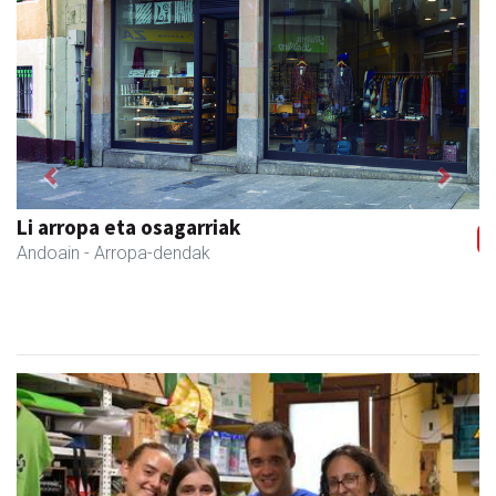
Previous
Next
Aldama tapia aholkularitza
Andoain
- Aholkularitza