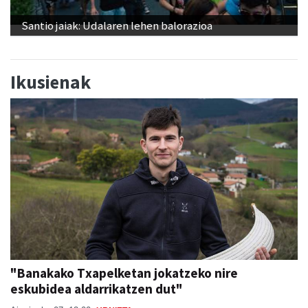
Santio jaiak: Udalaren lehen balorazioa
Ikusienak
"Banakako Txapelketan jokatzeko nire
eskubidea aldarrikatzen dut"