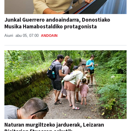
Junkal Guerrero andoaindarra, Donostiako
Musika Hamabostaldiko protagonista
Aiurri
abu 05, 07:00
ANDOAIN
Naturan murgiltzeko jarduerak, Leizaran