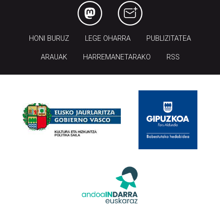
HONI BURUZ
LEGE OHARRA
PUBLIZITATEA
ARAUAK
HARREMANETARAKO
RSS