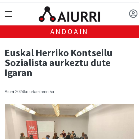
ANDOAIN
Euskal Herriko Kontseilu
Sozialista aurkeztu dute
Igaran
Aiurri
2024ko urtarrilaren 5a