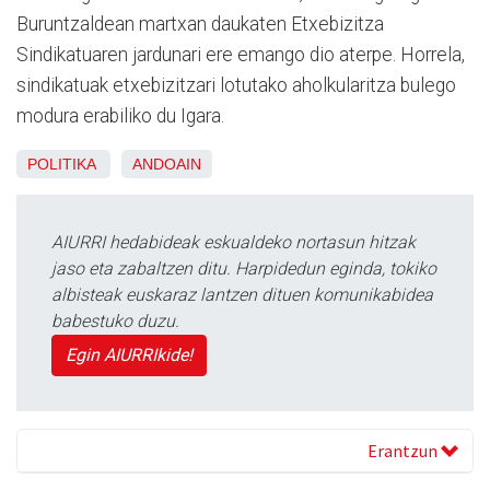
Buruntzaldean martxan daukaten Etxebizitza
Sindikatuaren jardunari ere emango dio aterpe. Horrela,
sindikatuak etxebizitzari lotutako aholkularitza bulego
modura erabiliko du Igara.
POLITIKA
ANDOAIN
AIURRI hedabideak eskualdeko nortasun hitzak
jaso eta zabaltzen ditu. Harpidedun eginda, tokiko
albisteak euskaraz lantzen dituen komunikabidea
babestuko duzu.
Egin AIURRIkide!
Erantzun