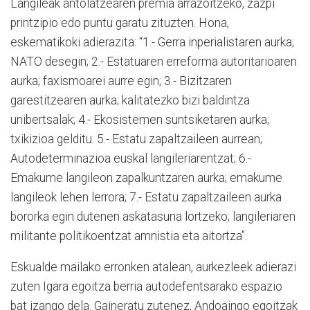
Langileak antolatzearen premia arrazoitzeko, zazpi
printzipio edo puntu garatu zituzten. Hona,
eskematikoki adierazita: “1.- Gerra inperialistaren aurka;
NATO desegin; 2.- Estatuaren erreforma autoritarioaren
aurka; faxismoarei aurre egin; 3.- Bizitzaren
garestitzearen aurka; kalitatezko bizi baldintza
unibertsalak; 4.- Ekosistemen suntsiketaren aurka;
txikizioa gelditu. 5.- Estatu zapaltzaileen aurrean;
Autodeterminazioa euskal langileriarentzat; 6.-
Emakume langileon zapalkuntzaren aurka; emakume
langileok lehen lerrora; 7.- Estatu zapaltzaileen aurka
bororka egin dutenen askatasuna lortzeko; langileriaren
militante politikoentzat amnistia eta aitortza”.
Eskualde mailako erronken atalean, aurkezleek adierazi
zuten Igara egoitza berria autodefentsarako espazio
bat izango dela. Gaineratu zutenez, Andoaingo egoitzak