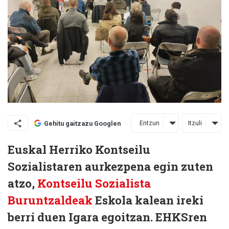
Entzun
Itzuli
Gehitu gaitzazu Googlen
Euskal Herriko Kontseilu
Sozialistaren aurkezpena egin zuten
atzo,
Kontseilu Sozialista
Buruntzaldeak
Eskola kalean ireki
berri duen Igara egoitzan. EHKSren