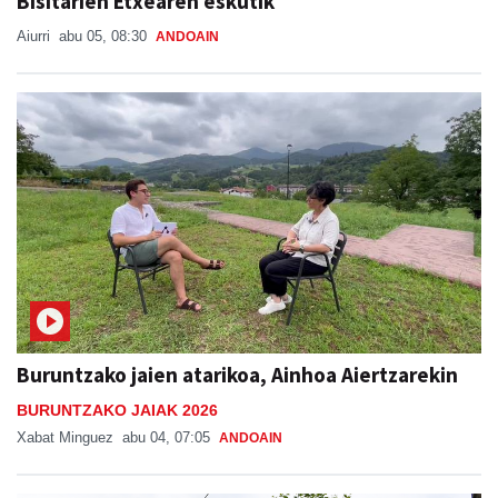
Bisitarien Etxearen eskutik
Aiurri
abu 05, 08:30
ANDOAIN
Buruntzako jaien atarikoa, Ainhoa Aiertzarekin
BURUNTZAKO JAIAK 2026
Xabat Minguez
abu 04, 07:05
ANDOAIN