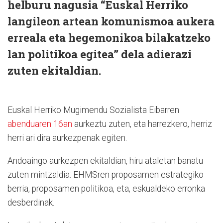
helburu nagusia “Euskal Herriko
langileon artean komunismoa aukera
erreala eta hegemonikoa bilakatzeko
lan politikoa egitea” dela adierazi
zuten ekitaldian.
Euskal Herriko Mugimendu Sozialista Eibarren
abenduaren 16an
aurkeztu zuten, eta harrezkero, herriz
herri ari dira aurkezpenak egiten.
Andoaingo aurkezpen ekitaldian, hiru ataletan banatu
zuten mintzaldia: EHMSren proposamen estrategiko
berria, proposamen politikoa, eta, eskualdeko erronka
desberdinak.