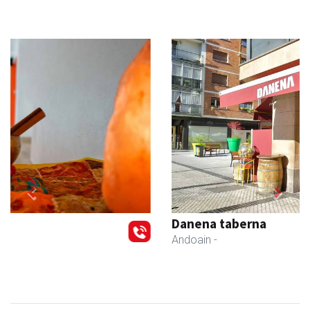
Previous
Next
Danena taberna
Andoain
-