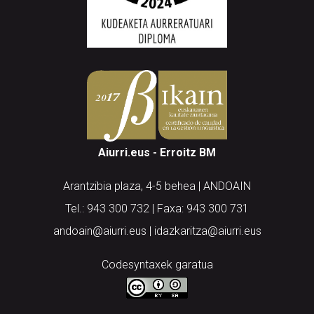
Aiurri.eus - Erroitz BM
Arantzibia plaza, 4-5 behea | ANDOAIN
Tel.: 943 300 732 | Faxa: 943 300 731
andoain@aiurri.eus | idazkaritza@aiurri.eus
Codesyntaxek garatua