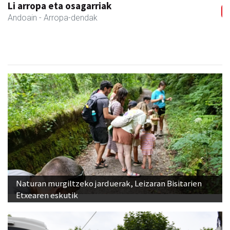
Li arropa eta osagarriak
Andoain
- Arropa-dendak
Naturan murgiltzeko jarduerak, Leizaran Bisitarien
Etxearen eskutik