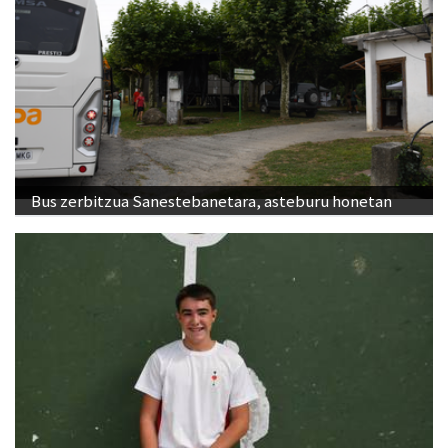
Bus zerbitzua Sanestebanetara, asteburu honetan