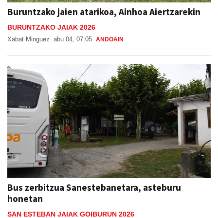
Buruntzako jaien atarikoa, Ainhoa Aiertzarekin
BURUNTZAKO JAIAK 2026
Xabat Minguez
abu 04, 07:05
ANDOAIN
Bus zerbitzua Sanestebanetara, asteburu
honetan
SAN ESTEBAN JAIAK GOIBURUN 2026