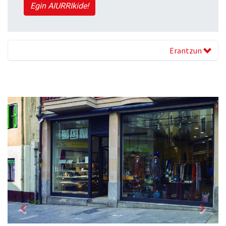
Egin AIURRIkide!
Erantzun
Previous
Next