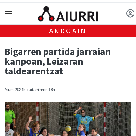
ANDOAIN
Bigarren partida jarraian
kanpoan, Leizaran
taldearentzat
Aiurri
2024ko urtarrilaren 18a