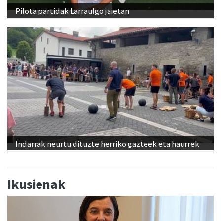
Pilota partidak Larraulgo jaietan
Indarrak neurtu dituzte herriko gazteek eta haurrek
Ikusienak