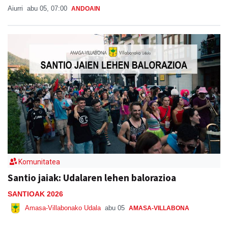
Aiurri
abu 05, 07:00
ANDOAIN
Komunitatea
Santio jaiak: Udalaren lehen balorazioa
SANTIOAK 2026
Amasa-Villabonako Udala
abu 05
AMASA-VILLABONA