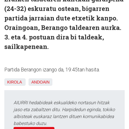
(24-32) eskuratu ostean, bigarren
partida jarraian dute etxetik kanpo.
Oraingoan, Berango taldearen aurka.
3. eta 4. postuan dira bi taldeak,
sailkapenean.
Partida Berangon izango da, 19:45tan hasita.
KIROLA
ANDOAIN
AIURRI hedabideak eskualdeko nortasun hitzak
jaso eta zabaltzen ditu. Harpidedun eginda, tokiko
albisteak euskaraz lantzen dituen komunikabidea
babestuko duzu.