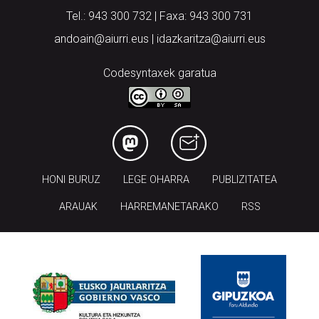
Tel.: 943 300 732 | Faxa: 943 300 731
andoain@aiurri.eus | idazkaritza@aiurri.eus
Codesyntaxek garatua
HONI BURUZ
LEGE OHARRA
PUBLIZITATEA
ARAUAK
HARREMANETARAKO
RSS