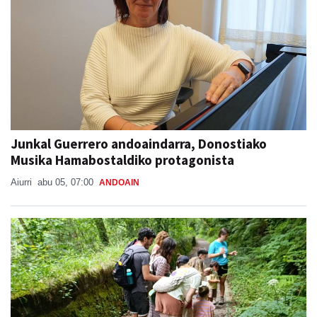
Junkal Guerrero andoaindarra, Donostiako
Musika Hamabostaldiko protagonista
Aiurri
abu 05, 07:00
ANDOAIN