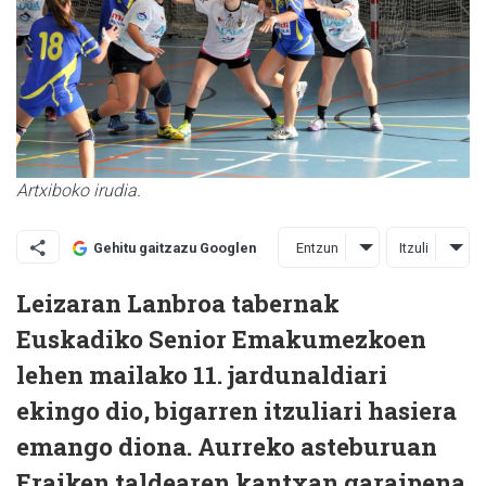
Artxiboko irudia.
Entzun
Itzuli
Gehitu gaitzazu Googlen
Leizaran Lanbroa tabernak
Euskadiko Senior Emakumezkoen
lehen mailako 11. jardunaldiari
ekingo dio, bigarren itzuliari hasiera
emango diona. Aurreko asteburuan
Eraiken taldearen kantxan garaipena