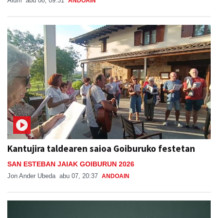
Aiurri
abu 08, 09:31
ANDOAIN
Kantujira taldearen saioa Goiburuko festetan
SAN ESTEBAN JAIAK GOIBURUN 2026
Jon Ander Ubeda
abu 07, 20:37
ANDOAIN