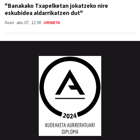
"Banakako Txapelketan jokatzeko nire
eskubidea aldarrikatzen dut"
Aiurri
abu 07, 12:00
URNIETA