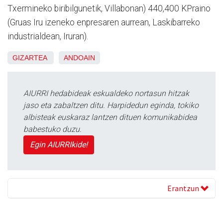
Txermineko biribilgunetik, Villabonan) 440,400 KPraino
(Gruas Iru izeneko enpresaren aurrean, Laskibarreko
industrialdean, Iruran).
GIZARTEA
ANDOAIN
AIURRI hedabideak eskualdeko nortasun hitzak
jaso eta zabaltzen ditu. Harpidedun eginda, tokiko
albisteak euskaraz lantzen dituen komunikabidea
babestuko duzu.
Egin AIURRIkide!
Erantzun