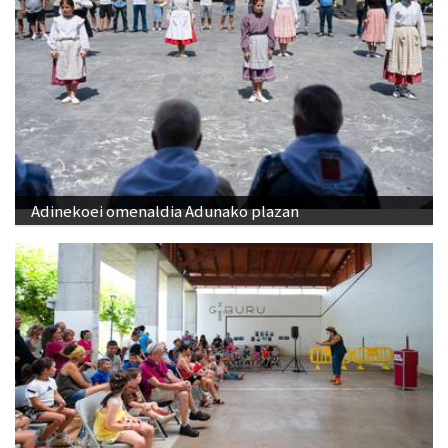
Adinekoei omenaldia Adunako plazan