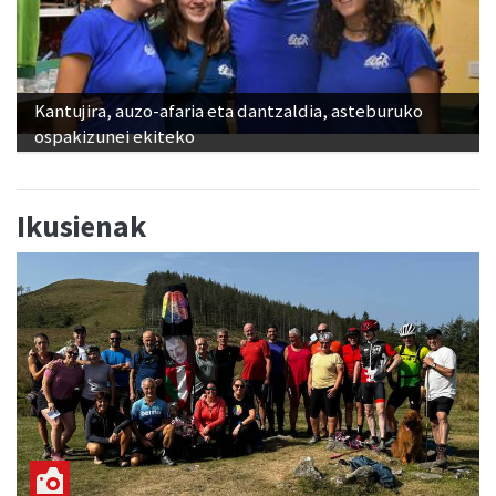
Kantujira, auzo-afaria eta dantzaldia, asteburuko
ospakizunei ekiteko
Ikusienak