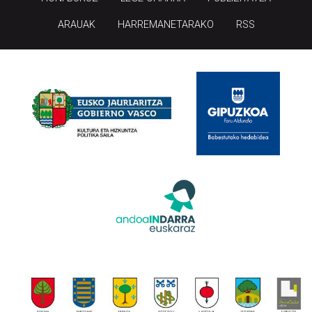
ARAUAK
HARREMANETARAKO
RSS