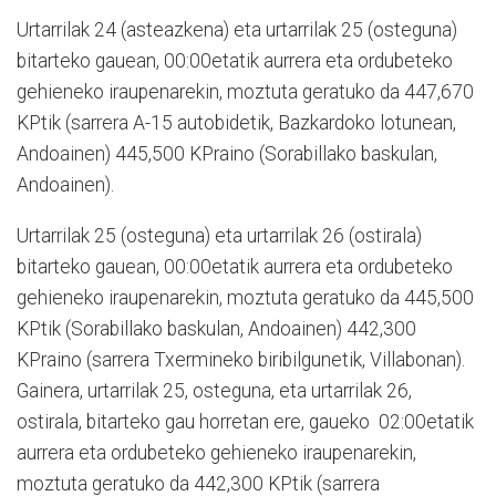
Urtarrilak 24 (asteazkena) eta urtarrilak 25 (osteguna)
bitarteko gauean, 00:00etatik aurrera eta ordubeteko
gehieneko iraupenarekin, moztuta geratuko da 447,670
KPtik (sarrera A-15 autobidetik, Bazkardoko lotunean,
Andoainen) 445,500 KPraino (Sorabillako baskulan,
Andoainen).
Urtarrilak 25 (osteguna) eta urtarrilak 26 (ostirala)
bitarteko gauean, 00:00etatik aurrera eta ordubeteko
gehieneko iraupenarekin, moztuta geratuko da 445,500
KPtik (Sorabillako baskulan, Andoainen) 442,300
KPraino (sarrera Txermineko biribilgunetik, Villabonan).
Gainera, urtarrilak 25, osteguna, eta urtarrilak 26,
ostirala, bitarteko gau horretan ere, gaueko 02:00etatik
aurrera eta ordubeteko gehieneko iraupenarekin,
moztuta geratuko da 442,300 KPtik (sarrera