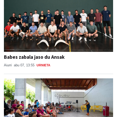
Babes zabala jaso du Ansak
Aiurri
abu 07, 13:55
URNIETA