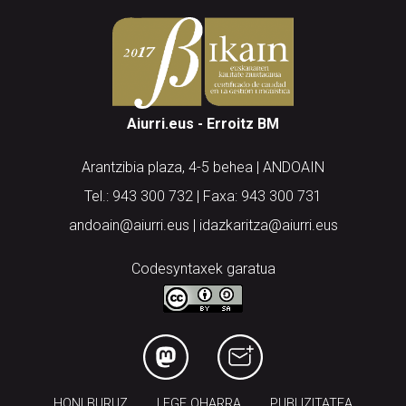
Aiurri.eus - Erroitz BM
Arantzibia plaza, 4-5 behea | ANDOAIN
Tel.: 943 300 732 | Faxa: 943 300 731
andoain@aiurri.eus | idazkaritza@aiurri.eus
Codesyntaxek garatua
HONI BURUZ
LEGE OHARRA
PUBLIZITATEA