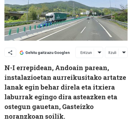
Entzun
Itzuli
Gehitu gaitzazu Googlen
N-I errepidean, Andoain parean,
instalazioetan aurreikusitako artatze
lanak egin behar direla eta itxiera
laburrak egingo dira asteazken eta
ostegun gauetan, Gasteizko
noranzkoan soilik.