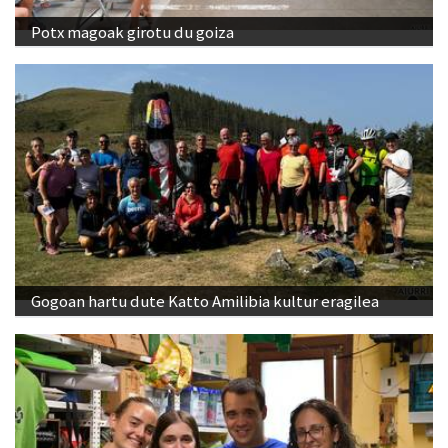
Potx magoak girotu du goiza
Gogoan hartu dute Katto Amilibia kultur eragilea