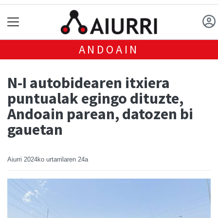
ANDOAIN
N-I autobidearen itxiera
puntualak egingo dituzte,
Andoain parean, datozen bi
gauetan
Aiurri
2024ko urtarrilaren 24a