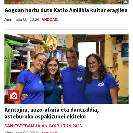
Gogoan hartu dute Katto Amilibia kultur eragilea
Aiurri
abu 08, 13:24
ANDOAIN
Kantujira, auzo-afaria eta dantzaldia,
asteburuko ospakizunei ekiteko
SAN ESTEBAN JAIAK GOIBURUN 2026