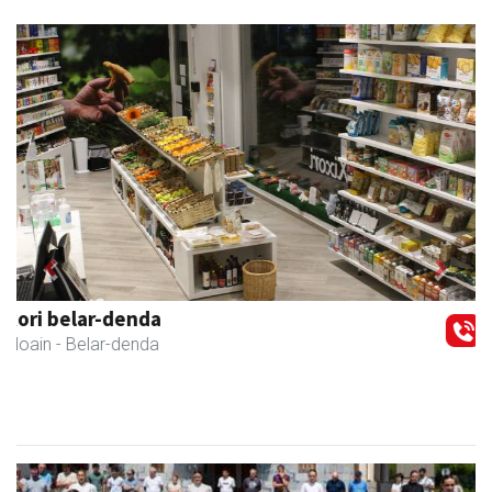
Previous
Next
GF akademia
Andoain
- Akademiak