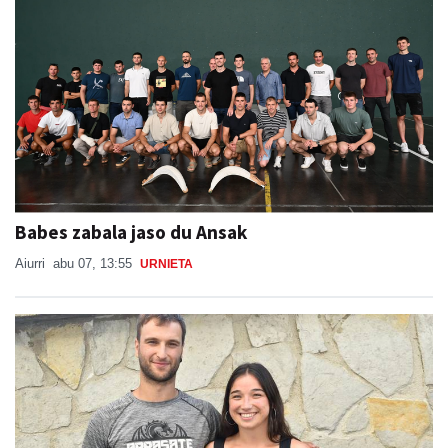
Babes zabala jaso du Ansak
Aiurri
abu 07, 13:55
URNIETA