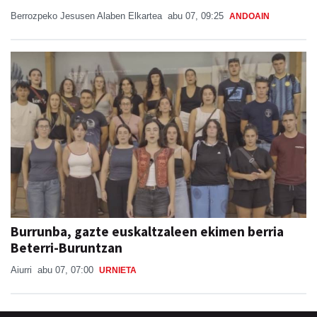
Berrozpeko Jesusen Alaben Elkartea
abu 07, 09:25
ANDOAIN
Burrunba, gazte euskaltzaleen ekimen berria
Beterri-Buruntzan
Aiurri
abu 07, 07:00
URNIETA