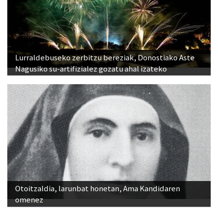
Lurraldebuseko zerbitzu bereziak, Donostiako Aste
Nagusiko su-artifizialez gozatu ahal izateko
Otoitzaldia, larunbat honetan, Ama Kandidaren
omenez