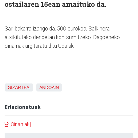
ostailaren 15ean amaituko da.
Sari bakarra izango da, 500 eurokoa, Salkinera
atxikitutako dendetan kontsumitzeko. Dagoeneko
oinarriak argitaratu ditu Udalak.
GIZARTEA
ANDOAIN
Erlazionatuak
[Oinarriak]