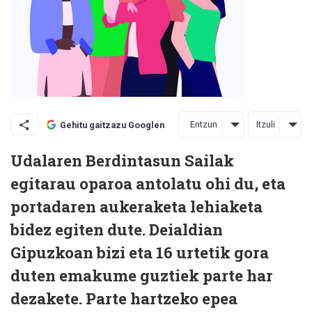
Entzun
Itzuli
Gehitu gaitzazu Googlen
Udalaren Berdintasun Sailak
egitarau oparoa antolatu ohi du, eta
portadaren aukeraketa lehiaketa
bidez egiten dute. Deialdian
Gipuzkoan bizi eta 16 urtetik gora
duten emakume guztiek parte har
dezakete. Parte hartzeko epea