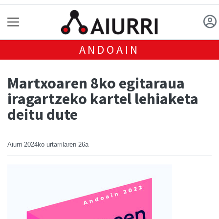
ANDOAIN
Martxoaren 8ko egitaraua
iragartzeko kartel lehiaketa
deitu dute
Aiurri
2024ko urtarrilaren 26a