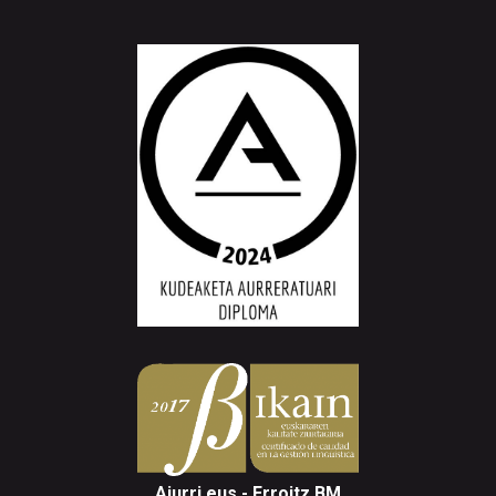
Aiurri.eus - Erroitz BM