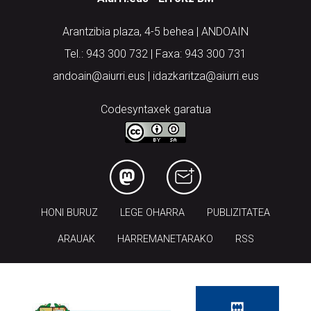
Arantzibia plaza, 4-5 behea | ANDOAIN
Tel.: 943 300 732 | Faxa: 943 300 731
andoain@aiurri.eus | idazkaritza@aiurri.eus
Codesyntaxek garatua
HONI BURUZ
LEGE OHARRA
PUBLIZITATEA
ARAUAK
HARREMANETARAKO
RSS