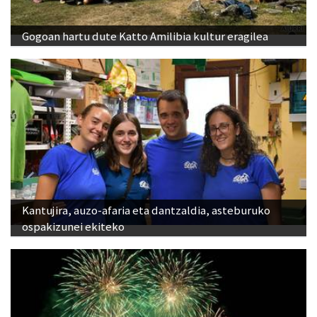
Gogoan hartu dute Katto Amilibia kultur eragilea
Kantujira, auzo-afaria eta dantzaldia, asteburuko
ospakizunei ekiteko