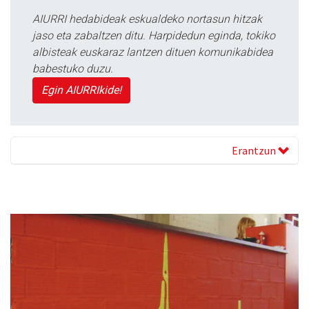
AIURRI hedabideak eskualdeko nortasun hitzak
jaso eta zabaltzen ditu. Harpidedun eginda, tokiko
albisteak euskaraz lantzen dituen komunikabidea
babestuko duzu.
Egin AIURRIkide!
Erantzun