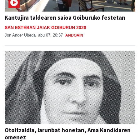
Kantujira taldearen saioa Goiburuko festetan
SAN ESTEBAN JAIAK GOIBURUN 2026
Jon Ander Ubeda
abu 07, 20:37
ANDOAIN
Otoitzaldia, larunbat honetan, Ama Kandidaren
omenez