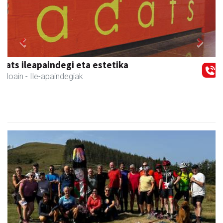
Previous
Next
La Salle Berrozpe Ikastetxea
Andoain
- Hezkuntza