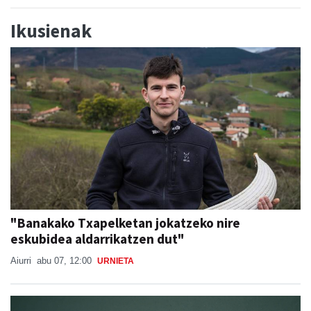
Ikusienak
"Banakako Txapelketan jokatzeko nire
eskubidea aldarrikatzen dut"
Aiurri
abu 07, 12:00
URNIETA