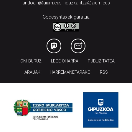
andoain@aiurri.eus | idazkaritza@aiurri.eus
Codesyntaxek garatua
HONI BURUZ
LEGE OHARRA
PUBLIZITATEA
ARAUAK
HARREMANETARAKO
RSS