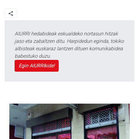
AIURRI hedabideak eskualdeko nortasun hitzak
jaso eta zabaltzen ditu. Harpidedun eginda, tokiko
albisteak euskaraz lantzen dituen komunikabidea
babestuko duzu.
Egin AIURRIkide!