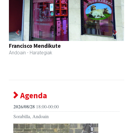
Previous
Next
Francisco Mendikute
Andoain
- Harategiak
Agenda
2026/08/28
18:00-00:00
Sorabilla, Andoain