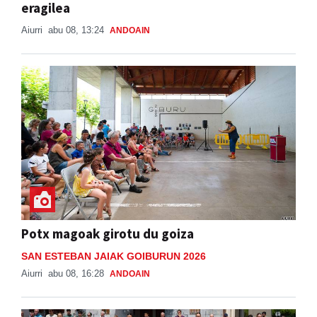
eragilea
Aiurri
abu 08, 13:24
ANDOAIN
Potx magoak girotu du goiza
SAN ESTEBAN JAIAK GOIBURUN 2026
Aiurri
abu 08, 16:28
ANDOAIN