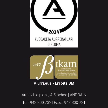
Aiurri.eus - Erroitz BM
Arantzibia plaza, 4-5 behea | ANDOAIN
Tel.: 943 300 732 | Faxa: 943 300 731