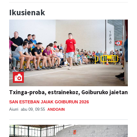
Ikusienak
Txinga-proba, estrainekoz, Goiburuko jaietan
SAN ESTEBAN JAIAK GOIBURUN 2026
Aiurri
abu 09, 09:55
ANDOAIN