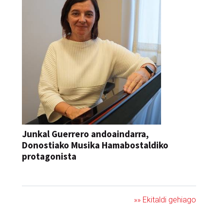
Junkal Guerrero andoaindarra,
Donostiako Musika Hamabostaldiko
protagonista
KONTZERTUA
»» Ekitaldi gehiago