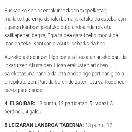
Euskadiko senior emakumezkoen txapelketan, 1.
mailako ligaren jardunaldi berria jokatuko da asteburuan.
Egiaren kantxan jokatuko dute andoaindarrek eta
sailkapenari begira, Egia taldea garaitzeko modukoa
izan daiteke. Kantxan erakutsi beharko da hori.
Aurreko asteburuan Elgoibar eta Leizaran arteko partida
jokatu zen Allurralden. Ligan erakusten ari diren
parekotasuna handia da, eta Andoaingo partidan gidoia
errepikatu zen. Partida berdindu zuten, eta sailkapenean
parez pare daude:
4
ELGOIBAR:
13 puntu, 12 partidatan. 5 irabazi, 3
berdindu, 4 galdu.
5 LEIZARAN LANBROA TABERNA:
13 puntu, 12