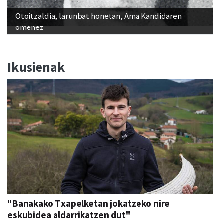
Otoitzaldia, larunbat honetan, Ama Kandidaren
omenez
Ikusienak
"Banakako Txapelketan jokatzeko nire
eskubidea aldarrikatzen dut"