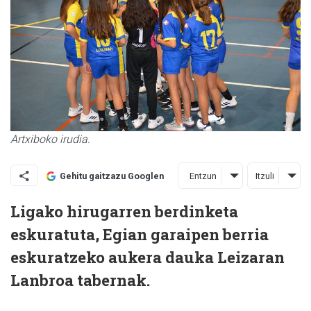
Artxiboko irudia.
Entzun
Itzuli
Gehitu gaitzazu Googlen
Ligako hirugarren berdinketa
eskuratuta, Egian garaipen berria
eskuratzeko aukera dauka Leizaran
Lanbroa tabernak.