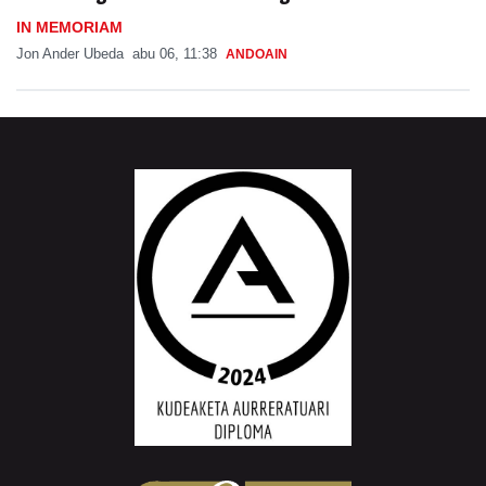
IN MEMORIAM
Jon Ander Ubeda
abu 06, 11:38
ANDOAIN