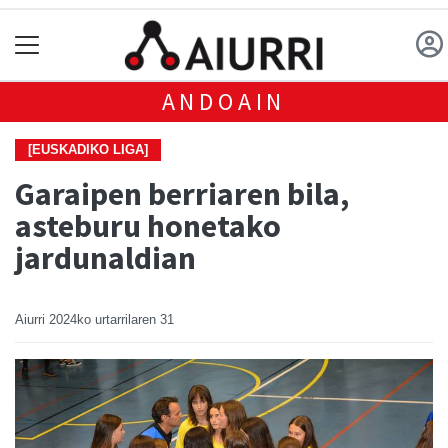
ANDOAIN
[EUSKADIKO LIGA]
Garaipen berriaren bila,
asteburu honetako
jardunaldian
Aiurri
2024ko urtarrilaren 31