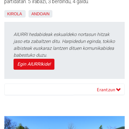
partidatan. 5 irabazi, 3 berdindu, 4 galdu.
KIROLA
ANDOAIN
AIURRI hedabideak eskualdeko nortasun hitzak
jaso eta zabaltzen ditu. Harpidedun eginda, tokiko
albisteak euskaraz lantzen dituen komunikabidea
babestuko duzu.
Egin AIURRIkide!
Erantzun