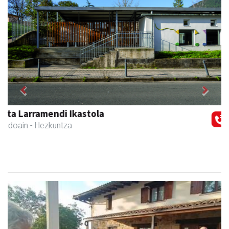
Previous
Next
Aranburu aholkularitza
Andoain
- Aholkularitza