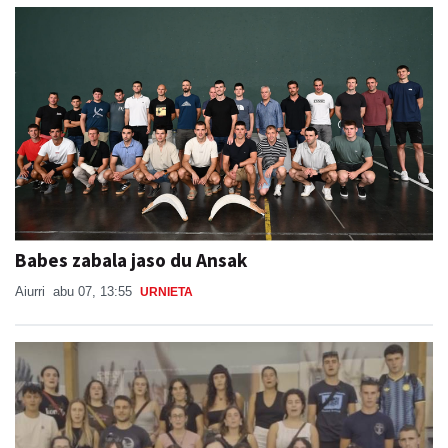
Babes zabala jaso du Ansak
Aiurri
abu 07, 13:55
URNIETA