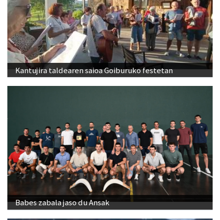
Kantujira taldearen saioa Goiburuko festetan
Babes zabala jaso du Ansak