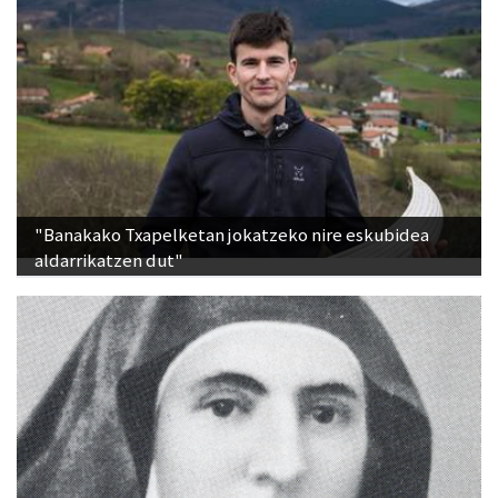
"Banakako Txapelketan jokatzeko nire eskubidea
aldarrikatzen dut"