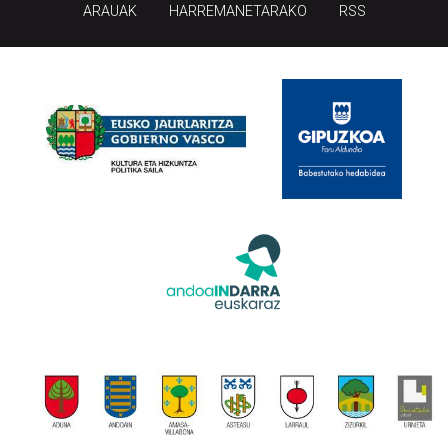
ARAUAK
HARREMANETARAKO
RSS