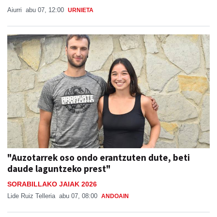
Aiurri
abu 07, 12:00
URNIETA
"Auzotarrek oso ondo erantzuten dute, beti
daude laguntzeko prest"
SORABILLAKO JAIAK 2026
Lide Ruiz Telleria
abu 07, 08:00
ANDOAIN