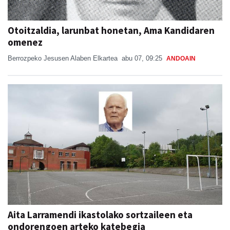
Otoitzaldia, larunbat honetan, Ama Kandidaren
omenez
Berrozpeko Jesusen Alaben Elkartea
abu 07, 09:25
ANDOAIN
Aita Larramendi ikastolako sortzaileen eta
ondorengoen arteko katebegia