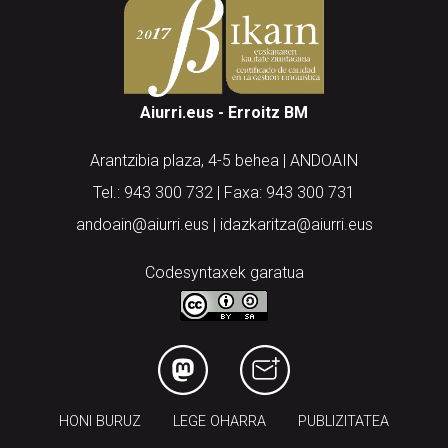
Aiurri.eus - Erroitz BM
Arantzibia plaza, 4-5 behea | ANDOAIN
Tel.: 943 300 732 | Faxa: 943 300 731
andoain@aiurri.eus | idazkaritza@aiurri.eus
Codesyntaxek garatua
HONI BURUZ
LEGE OHARRA
PUBLIZITATEA