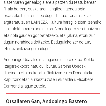
sistemaren genealogia ere aipatzen du testu berean:
"Hala berean, euskararen langileen genealogia
osatzeko bigarren alea dugu liburua, Lanarteak iaz
argitaratu zuen LAINEZA. Kultura haragi bizitan izeneko
lan kolektiboaren segidakoa. Nondik gatozen ikusiz non
eta nola gauden gogoetatzeko, eta, jakina, etorkizun
dugun norabidea doitzeko. Badugulako zer doitua,
etorkizunik izango badugu".
Andoaingo Udalak diruz lagundu du proiektua. Koldo
Izagirrek koordinatu du liburua, Garbine Ubedak
diseinatu eta maketatu. Biak izan ziren Donostiako
Kaputxinoetan aurkeztu zuten ekitaldian, Elixabete
Garmendia lagun zutela.
Otsailaren 6an, Andoaingo Bastero