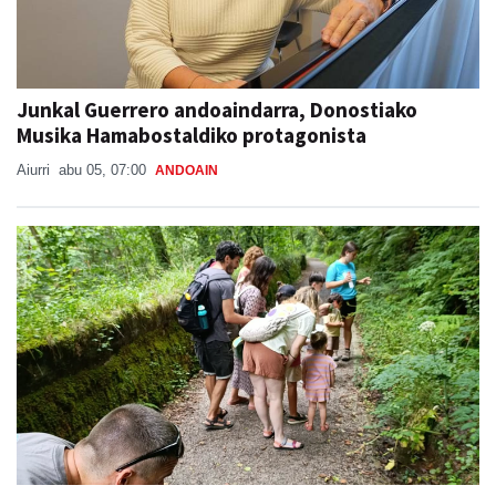
Junkal Guerrero andoaindarra, Donostiako
Musika Hamabostaldiko protagonista
Aiurri
abu 05, 07:00
ANDOAIN