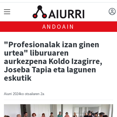
ANDOAIN
"Profesionalak izan ginen
urtea" liburuaren
aurkezpena Koldo Izagirre,
Joseba Tapia eta lagunen
eskutik
Aiurri
2024ko otsailaren 2a