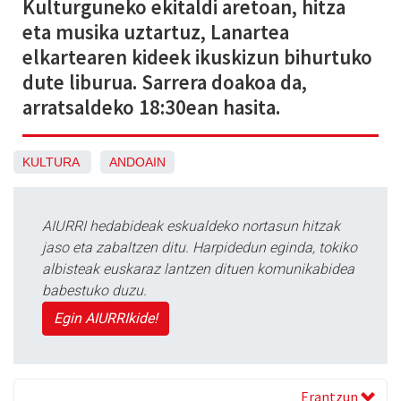
Kulturguneko ekitaldi aretoan, hitza
eta musika uztartuz, Lanartea
elkartearen kideek ikuskizun bihurtuko
dute liburua. Sarrera doakoa da,
arratsaldeko 18:30ean hasita.
KULTURA
ANDOAIN
AIURRI hedabideak eskualdeko nortasun hitzak
jaso eta zabaltzen ditu. Harpidedun eginda, tokiko
albisteak euskaraz lantzen dituen komunikabidea
babestuko duzu.
Egin AIURRIkide!
Erantzun