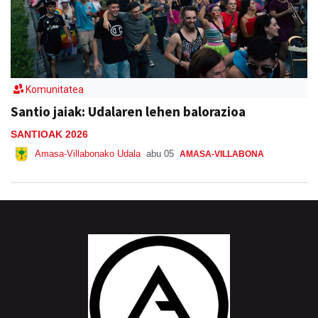
Komunitatea
Santio jaiak: Udalaren lehen balorazioa
SANTIOAK 2026
Amasa-Villabonako Udala
abu 05
AMASA-VILLABONA