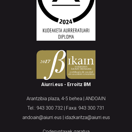
Aiurri.eus - Erroitz BM
Arantzibia plaza, 4-5 behea | ANDOAIN
Tel.: 943 300 732 | Faxa: 943 300 731
andoain@aiurri.eus | idazkaritza@aiurri.eus
Codesyntaxek garatua