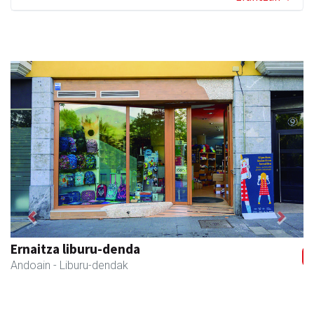
Previous
Next
Ernaitza liburu-denda
Andoain
- Liburu-dendak