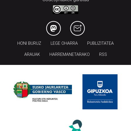
HONI BURUZ
LEGE OHARRA
PUBLIZITATEA
ARAUAK
HARREMANETARAKO
RSS