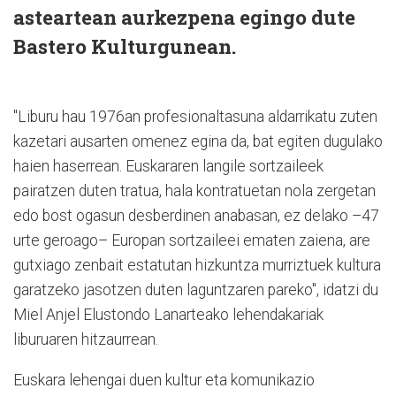
asteartean aurkezpena egingo dute
Bastero Kulturgunean.
"Liburu hau 1976an profesionaltasuna aldarrikatu zuten
kazetari ausarten omenez egina da, bat egiten dugulako
haien haserrean. Euskararen langile sortzaileek
pairatzen duten tratua, hala kontratuetan nola zergetan
edo bost ogasun desberdinen anabasan, ez delako –47
urte geroago– Europan sortzaileei ematen zaiena, are
gutxiago zenbait estatutan hizkuntza murriztuek kultura
garatzeko jasotzen duten laguntzaren pareko", idatzi du
Miel Anjel Elustondo Lanarteako lehendakariak
liburuaren hitzaurrean.
Euskara lehengai duen kultur eta komunikazio