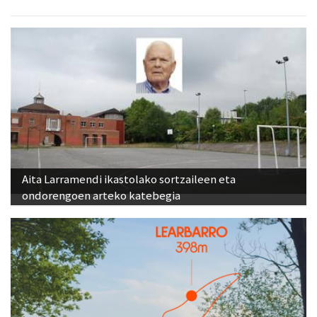
Aita Larramendi ikastolako sortzaileen eta
ondorengoen arteko katebegia