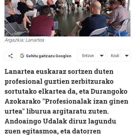
Argazkia: Lanartea
Entzun
Itzuli
Gehitu gaitzazu Googlen
Lanartea euskaraz sortzen duten
profesional guztien zerbitzurako
sortutako elkartea da, eta Durangoko
Azokarako "Profesionalak izan ginen
urtea" liburua argitaratu zuten.
Andoaingo Udalak diruz lagundu
zuen egitasmoa, eta datorren