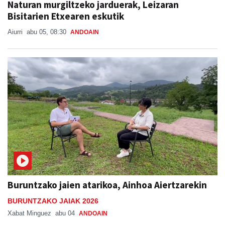
Naturan murgiltzeko jarduerak, Leizaran
Bisitarien Etxearen eskutik
Aiurri
abu 05, 08:30
ANDOAIN
Buruntzako jaien atarikoa, Ainhoa Aiertzarekin
BURUNTZAKO JAIAK 2026
Xabat Minguez
abu 04
ANDOAIN