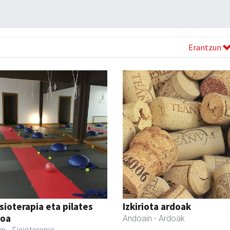
Erantzun
isioterapia eta pilates
Izkiriota ardoak
roa
Andoain
- Ardoak