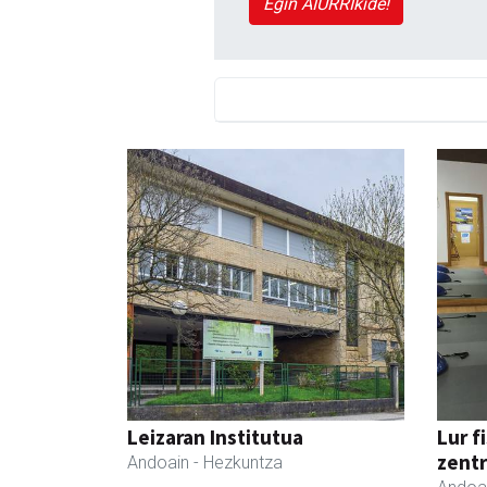
Egin AIURRIkide!
Leizaran Institutua
Lur f
zent
Andoain
- Hezkuntza