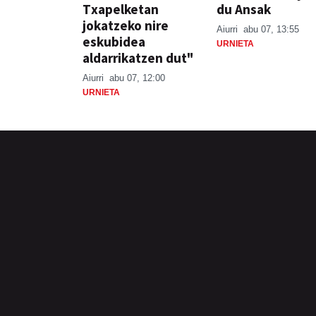
Txapelketan
du Ansak
jokatzeko nire
Aiurri
abu 07, 13:55
eskubidea
URNIETA
aldarrikatzen dut"
Aiurri
abu 07, 12:00
URNIETA