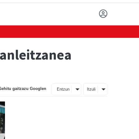
anleitzanea
Gehitu gaitzazu Googlen
Entzun
Itzuli