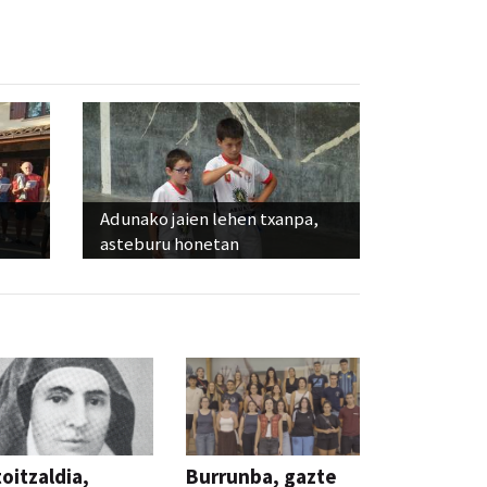
Adunako jaien lehen txanpa,
asteburu honetan
oitzaldia,
Burrunba, gazte