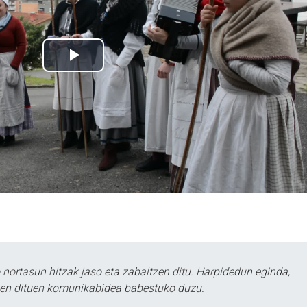
ortasun hitzak jaso eta zabaltzen ditu. Harpidedun eginda,
tzen dituen komunikabidea babestuko duzu.