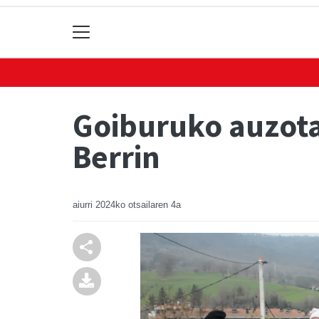
Goiburuko auzota
Berrin
aiurri
2024ko otsailaren 4a