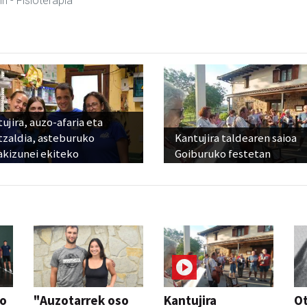
in
- Fisioterapia
ujira, auzo-afaria eta
tzaldia, asteburuko
Kantujira taldearen saioa
akizunei ekiteko
Goiburuko festetan
so
"Auzotarrek oso
Kantujira
Ot