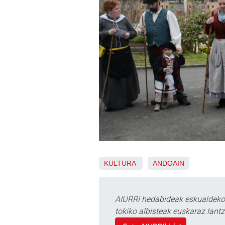
KULTURA
ANDOAIN
AIURRI hedabideak eskualdeko n
tokiko albisteak euskaraz lan