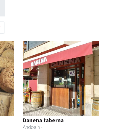
Danena taberna
Andoain
-