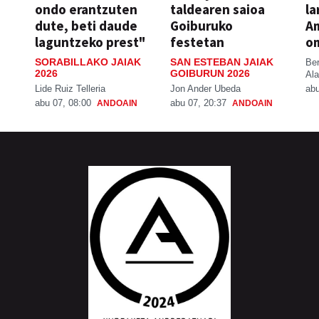
ondo erantzuten
taldearen saioa
la
dute, beti daude
Goiburuko
A
laguntzeko prest"
festetan
o
SORABILLAKO JAIAK
SAN ESTEBAN JAIAK
Be
2026
GOIBURUN 2026
Ala
Lide Ruiz Telleria
Jon Ander Ubeda
abu
abu 07, 08:00
abu 07, 20:37
ANDOAIN
ANDOAIN