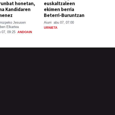
runbat honetan,
euskaltzaleen
ma Kandidaren
ekimen berria
menez
Beterri-Buruntzan
rrozpeko Jesusen
Aiurri
abu 07, 07:00
ben Elkartea
URNIETA
 07, 09:25
ANDOAIN