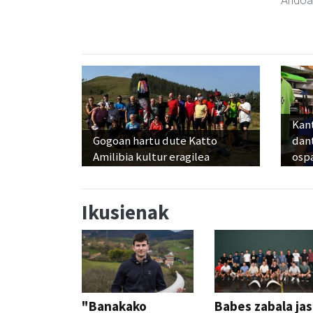
Andoa
Kant
Gogoan hartu dute Katto
dan
Amilibia kultur eragilea
osp
Ikusienak
"Banakako
Babes zabala ja