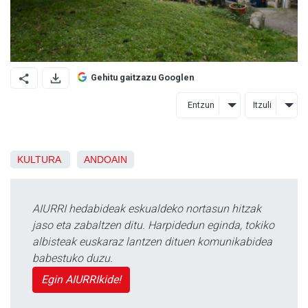
Gehitu gaitzazu Googlen
Entzun
Itzuli
KULTURA
ANDOAIN
AIURRI hedabideak eskualdeko nortasun hitzak
jaso eta zabaltzen ditu. Harpidedun eginda, tokiko
albisteak euskaraz lantzen dituen komunikabidea
babestuko duzu.
Egin AIURRIkide!