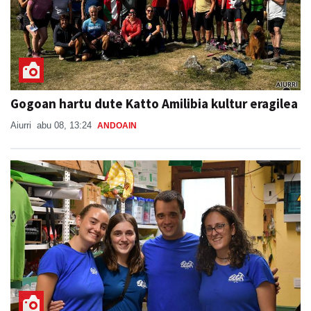
Gogoan hartu dute Katto Amilibia kultur eragilea
Aiurri
abu 08, 13:24
ANDOAIN