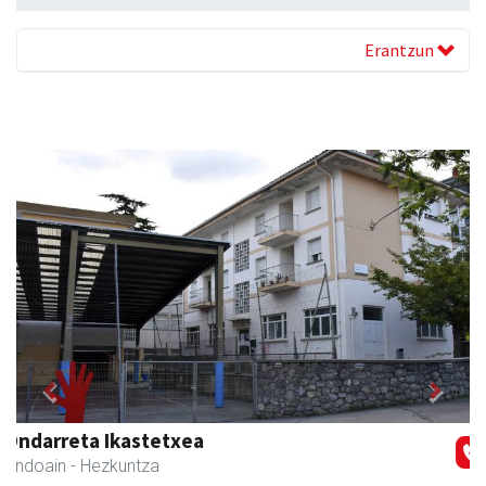
Erantzun
Previous
Next
Bastero Kulturgunea
Andoain
- Kulturguneak