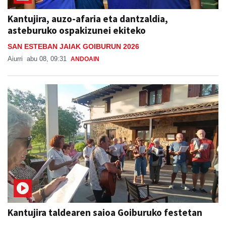
Kantujira, auzo-afaria eta dantzaldia,
asteburuko ospakizunei ekiteko
SAN ESTEBAN JAIAK GOIBURUN 2026
Aiurri
abu 08, 09:31
ANDOAIN
Kantujira taldearen saioa Goiburuko festetan