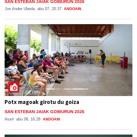
SAN ESTEBAN JAIAK GOIBURUN 2026
Jon Ander Ubeda
abu 07, 20:37
ANDOAIN
Potx magoak girotu du goiza
SAN ESTEBAN JAIAK GOIBURUN 2026
Aiurri
abu 08, 16:28
ANDOAIN