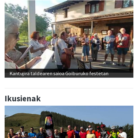
Kantujira taldearen saioa Goiburuko festetan
Ikusienak