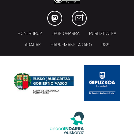
HONI BURUZ
LEGE OHARRA
PUBLIZITATEA
ARAUAK
HARREMANETARAKO
RSS