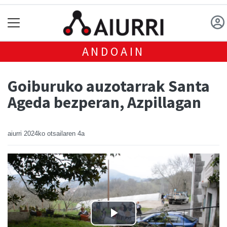
ANDOAIN
Goiburuko auzotarrak Santa
Ageda bezperan, Azpillagan
aiurri
2024ko otsailaren 4a