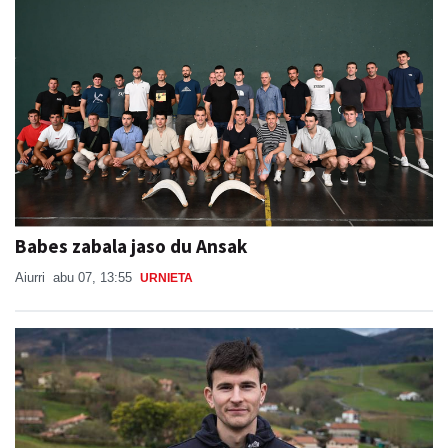
Babes zabala jaso du Ansak
Aiurri
abu 07, 13:55
URNIETA