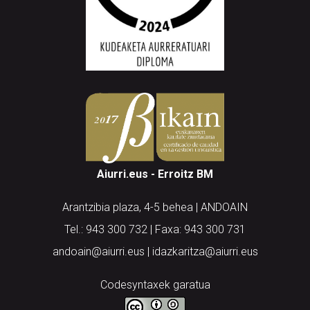
Aiurri.eus - Erroitz BM
Arantzibia plaza, 4-5 behea | ANDOAIN
Tel.: 943 300 732 | Faxa: 943 300 731
andoain@aiurri.eus | idazkaritza@aiurri.eus
Codesyntaxek garatua