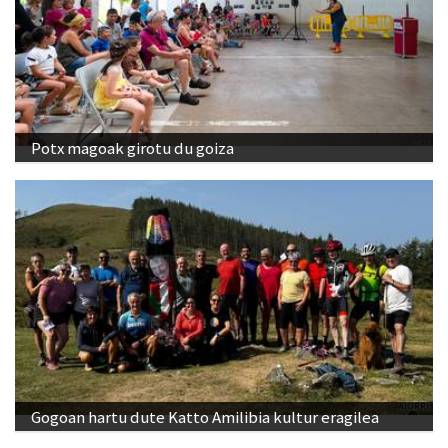
Potx magoak girotu du goiza
Gogoan hartu dute Katto Amilibia kultur eragilea