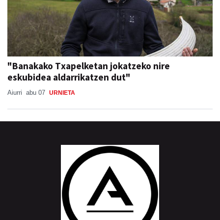
"Banakako Txapelketan jokatzeko nire
eskubidea aldarrikatzen dut"
Aiurri
abu 07
URNIETA