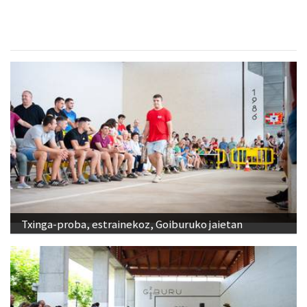
Txinga-proba, estrainekoz, Goiburuko jaietan