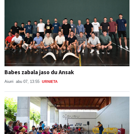
Babes zabala jaso du Ansak
Aiurri
abu 07, 13:55
URNIETA