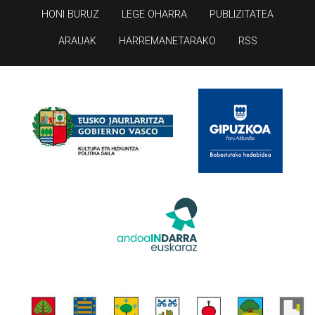
HONI BURUZ
LEGE OHARRA
PUBLIZITATEA
ARAUAK
HARREMANETARAKO
RSS