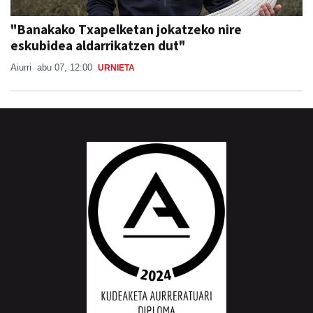
"Banakako Txapelketan jokatzeko nire
eskubidea aldarrikatzen dut"
Aiurri
abu 07, 12:00
URNIETA