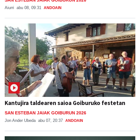
SAN ESTEBAN JAIAK GOIBURUN 2026
Aiurri
abu 08, 09:31
ANDOAIN
Kantujira taldearen saioa Goiburuko festetan
SAN ESTEBAN JAIAK GOIBURUN 2026
Jon Ander Ubeda
abu 07, 20:37
ANDOAIN