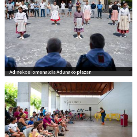
Adinekoei omenaldia Adunako plazan