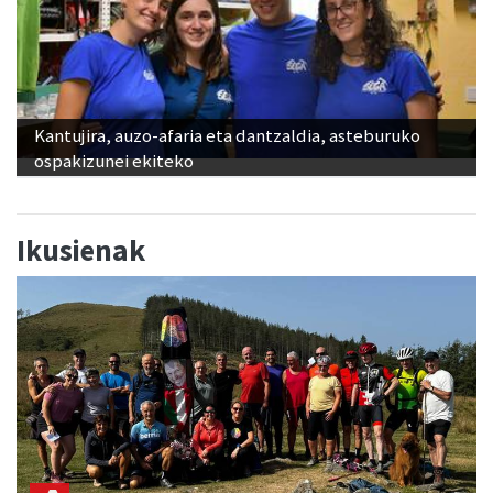
Kantujira, auzo-afaria eta dantzaldia, asteburuko
ospakizunei ekiteko
Ikusienak