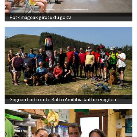
Potx magoak girotu du goiza
Gogoan hartu dute Katto Amilibia kultur eragilea