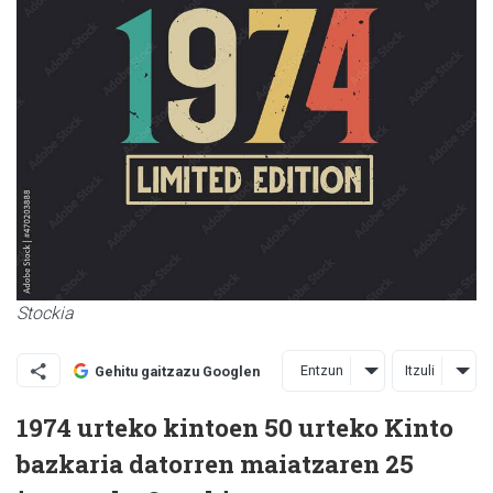
Stockia
Entzun
Itzuli
Gehitu gaitzazu Googlen
1974 urteko kintoen 50 urteko Kinto
bazkaria datorren maiatzaren 25