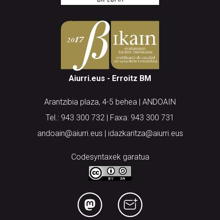
Aiurri.eus - Erroitz BM
Arantzibia plaza, 4-5 behea | ANDOAIN
Tel.: 943 300 732 | Faxa: 943 300 731
andoain@aiurri.eus | idazkaritza@aiurri.eus
Codesyntaxek garatua