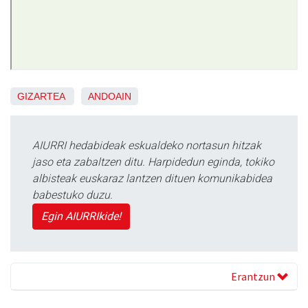
GIZARTEA
ANDOAIN
AIURRI hedabideak eskualdeko nortasun hitzak
jaso eta zabaltzen ditu. Harpidedun eginda, tokiko
albisteak euskaraz lantzen dituen komunikabidea
babestuko duzu.
Egin AIURRIkide!
Erantzun