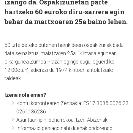
izango da. Ospakizunetan parte
hartzeko 60 euroko diru-sarrera egin
behar da martxoaren 25a baino lehen.
50 urte beteko dutenen herrikideen ospakizunak badu
data seinalatua: maiatzaren 25a. "Kintada egunean
elkargunea Zumea Plazan egingo dugu, eguerdiko
12:00etan", adierazi du 1974 kintoen antolatzaile
taldeak.
Izena nola eman?
Kontu korrontearen Zenbakia: ES17 3035 0026 23
0261136236
Asuntuan ipini beharrekoa: Izen-Abizenak.
Informazio gehiago nahi duenak ondorengo