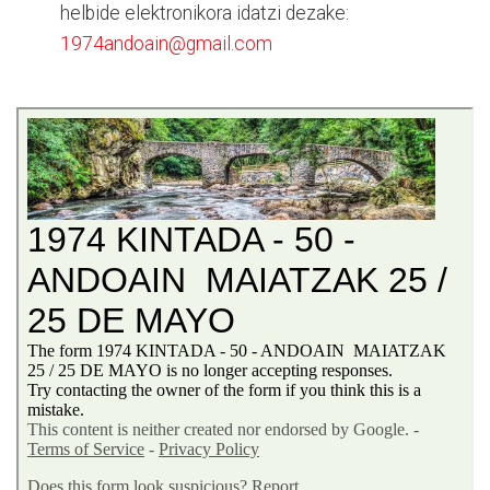
helbide elektronikora idatzi dezake:
1974andoain@gmail.com