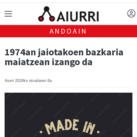
ANDOAIN
1974an jaiotakoen bazkaria
maiatzean izango da
Aiurri
2024ko otsailaren 8a