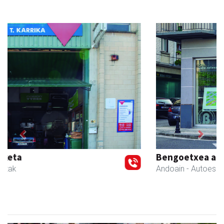
Previous
Next
Bengoetxea autoeskola
Andoain
- Autoeskolak