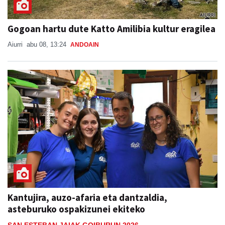
Gogoan hartu dute Katto Amilibia kultur eragilea
Aiurri
abu 08, 13:24
ANDOAIN
Kantujira, auzo-afaria eta dantzaldia,
asteburuko ospakizunei ekiteko