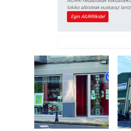
AIURRI hedabideak eskualdeko n
tokiko albisteak euskaraz lan
Egin AIURRIkide!