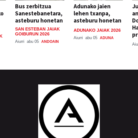
Bus zerbitzua
Adunako jaien
Ju
ko
Sanestebanetara,
lehen txanpa,
an
asteburu honetan
asteburu honetan
Do
H
SAN ESTEBAN JAIAK
ADUNAKO JAIAK 2026
pr
GOIBURUN 2026
K
Aiurri
abu 05
ADUNA
Aiurri
abu 05
ANDOAIN
Aiu