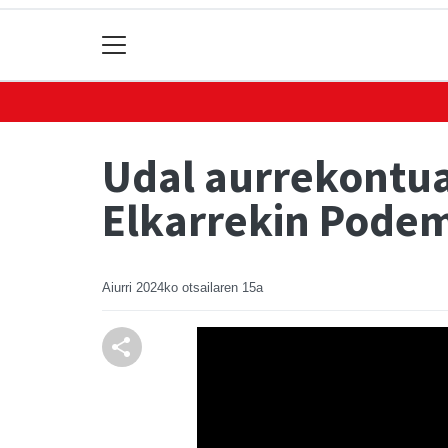
Udal aurrekontua
Elkarrekin Podem
Aiurri
2024ko otsailaren 15a