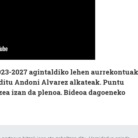
023-2027 agintaldiko lehen aurrekontuak
ditu Andoni Alvarez alkateak. Puntu
zea izan da plenoa. Bideoa dagoeneko