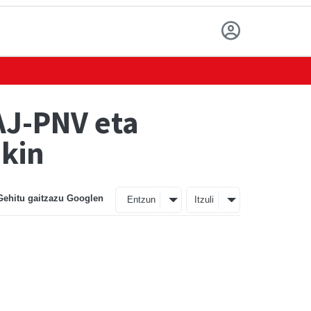
AJ-PNV eta
kin
Gehitu gaitzazu Googlen
Entzun
Itzuli