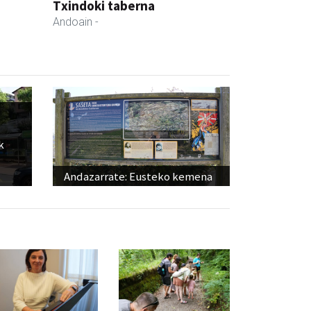
Txindoki taberna
Andoain
-
k
Andazarrate: Eusteko kemena