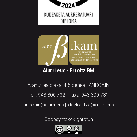
Aiurri.eus - Erroitz BM
Arantzibia plaza, 4-5 behea | ANDOAIN
Tel.: 943 300 732 | Faxa: 943 300 731
andoain@aiurri.eus | idazkaritza@aiurri.eus
Codesyntaxek garatua