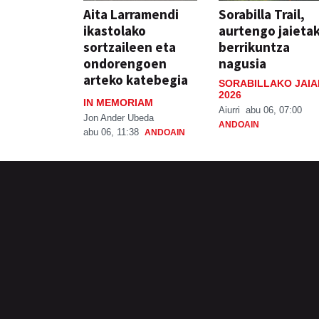
Aita Larramendi
Sorabilla Trail,
ikastolako
aurtengo jaieta
sortzaileen eta
berrikuntza
ondorengoen
nagusia
arteko katebegia
SORABILLAKO JAIA
2026
IN MEMORIAM
Aiurri
abu 06, 07:00
Jon Ander Ubeda
ANDOAIN
abu 06, 11:38
ANDOAIN