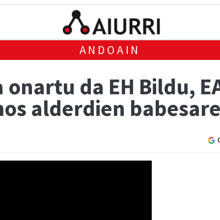
ANDOAIN
 onartu da EH Bildu, E
os alderdien babesare