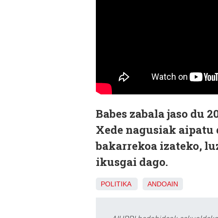
Babes zabala jaso du 2
Xede nagusiak aipatu 
bakarrekoa izateko, lu
ikusgai dago.
POLITIKA
ANDOAIN