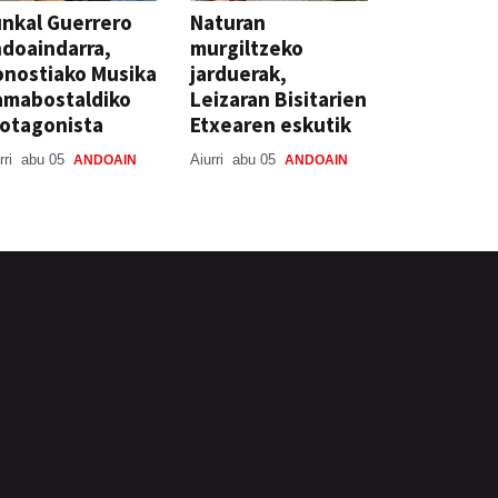
nkal Guerrero
Naturan
doaindarra,
murgiltzeko
nostiako Musika
jarduerak,
amabostaldiko
Leizaran Bisitarien
otagonista
Etxearen eskutik
rri
abu 05
Aiurri
abu 05
ANDOAIN
ANDOAIN