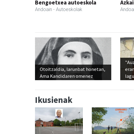
Bengoetxea autoeskola
Azka
Andoain
- Autoeskolak
Andoa
"Au
Otoitzaldia, larunbat honetan,
era
Ama Kandidaren omenez
lag
Ikusienak