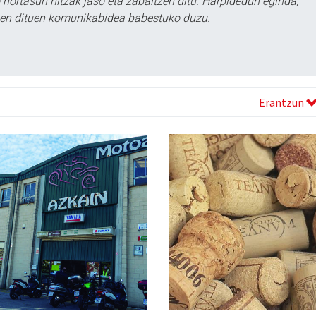
ortasun hitzak jaso eta zabaltzen ditu. Harpidedun eginda,
tzen dituen komunikabidea babestuko duzu.
Erantzun