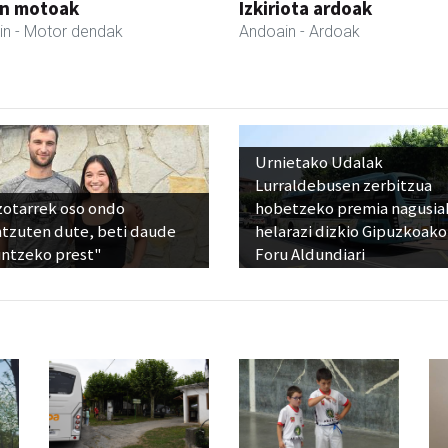
in motoak
Izkiriota ardoak
in
- Motor dendak
Andoain
- Ardoak
Urnietako Udalak
Lurraldebusen zerbitzua
zotarrek oso ondo
hobetzeko premia nagusia
ntzuten dute, beti daude
helarazi dizkio Gipuzkoako
untzeko prest"
Foru Aldundiari