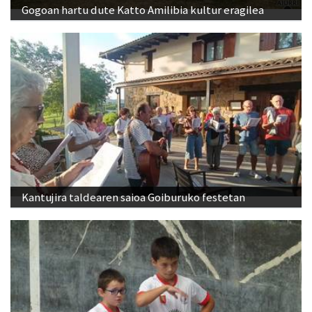
Gogoan hartu dute Katto Amilibia kultur eragilea
Kantujira taldearen saioa Goiburuko festetan