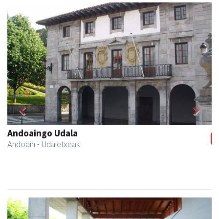
Previous
Next
Andoaingo AEK euskaltegia
Andoain
- Euskaltegiak