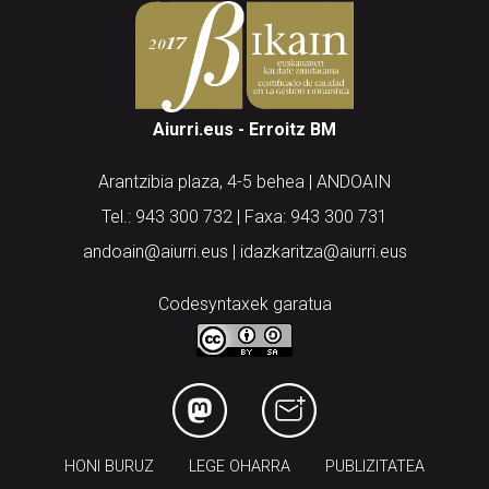
Aiurri.eus - Erroitz BM
Arantzibia plaza, 4-5 behea | ANDOAIN
Tel.: 943 300 732 | Faxa: 943 300 731
andoain@aiurri.eus | idazkaritza@aiurri.eus
Codesyntaxek garatua
HONI BURUZ
LEGE OHARRA
PUBLIZITATEA