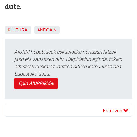
dute.
KULTURA
ANDOAIN
AIURRI hedabideak eskualdeko nortasun hitzak
jaso eta zabaltzen ditu. Harpidedun eginda, tokiko
albisteak euskaraz lantzen dituen komunikabidea
babestuko duzu.
Egin AIURRIkide!
Erantzun