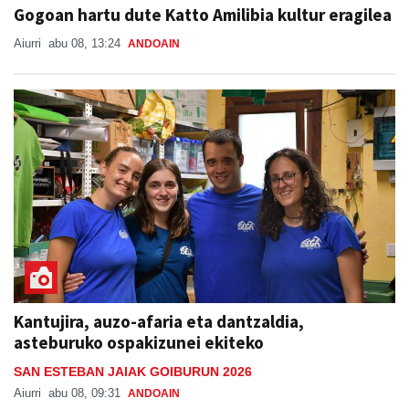
Gogoan hartu dute Katto Amilibia kultur eragilea
Aiurri
abu 08, 13:24
ANDOAIN
Kantujira, auzo-afaria eta dantzaldia,
asteburuko ospakizunei ekiteko
SAN ESTEBAN JAIAK GOIBURUN 2026
Aiurri
abu 08, 09:31
ANDOAIN