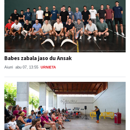
Babes zabala jaso du Ansak
Aiurri
abu 07, 13:55
URNIETA