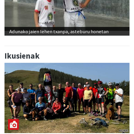
Adunako jaien lehen txanpa, asteburu honetan
Ikusienak