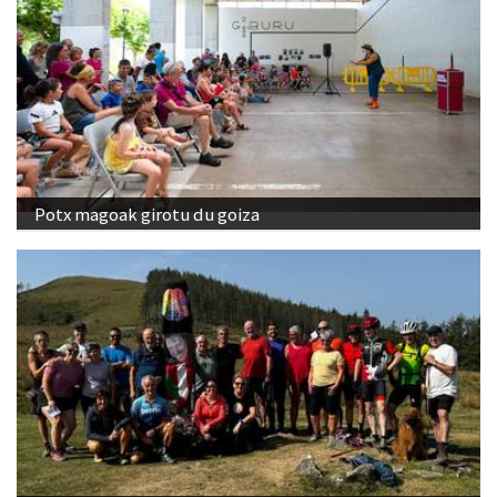
Potx magoak girotu du goiza