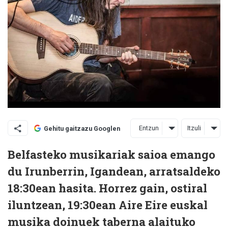
Entzun
Itzuli
Gehitu gaitzazu Googlen
Belfasteko musikariak saioa emango
du Irunberrin, Igandean, arratsaldeko
18:30ean hasita. Horrez gain, ostiral
iluntzean, 19:30ean Aire Eire euskal
musika doinuek taberna alaituko