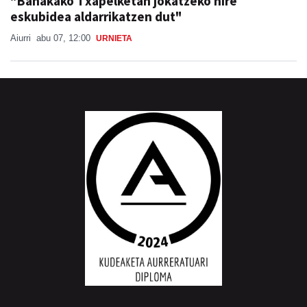
"Banakako Txapelketan jokatzeko nire
eskubidea aldarrikatzen dut"
Aiurri
abu 07, 12:00
URNIETA