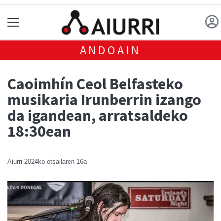
ANDOAIN
Caoimhín Ceol Belfasteko
musikaria Irunberrin izango
da igandean, arratsaldeko
18:30ean
Aiurri
2024ko otsailaren 16a