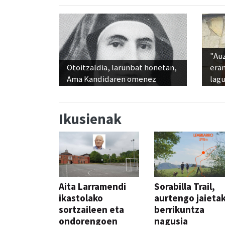
"Au
Otoitzaldia, larunbat honetan,
era
Ama Kandidaren omenez
lag
Ikusienak
Aita Larramendi
Sorabilla Trail,
ikastolako
aurtengo jaieta
sortzaileen eta
berrikuntza
ondorengoen
nagusia