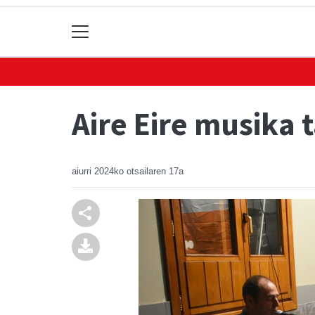
Aire Eire musika 
aiurri
2024ko otsailaren 17a