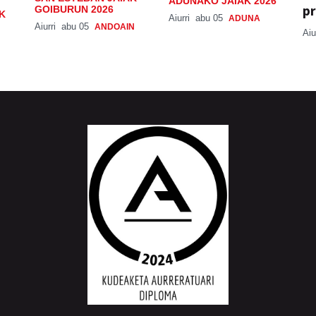
ADUNAKO JAIAK 2026
pr
GOIBURUN 2026
K
Aiurri
abu 05
ADUNA
Aiurri
abu 05
ANDOAIN
Aiu