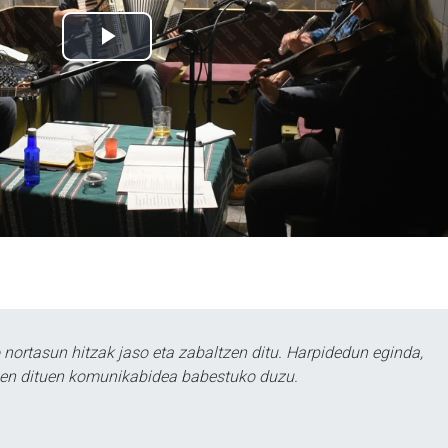
ortasun hitzak jaso eta zabaltzen ditu. Harpidedun eginda,
tzen dituen komunikabidea babestuko duzu.