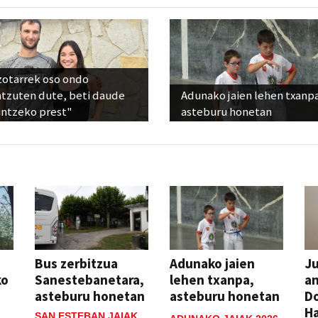
zotarrek oso ondo
ntzuten dute, beti daude
Adunako jaien lehen txanp
untzeko prest"
asteburu honetan
Bus zerbitzua
Adunako jaien
Ju
ko
Sanestebanetara,
lehen txanpa,
an
asteburu honetan
asteburu honetan
Do
H
SAN ESTEBAN JAIAK