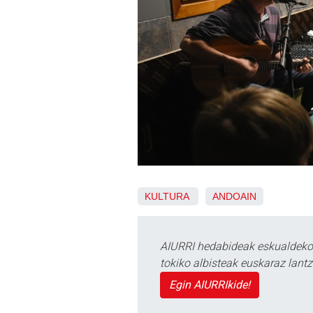
KULTURA
ANDOAIN
AIURRI hedabideak eskualdeko n
tokiko albisteak euskaraz lan
Egin AIURRIkide!