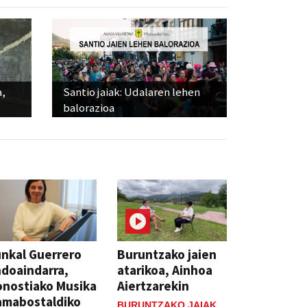
a,
Santio jaiak: Udalaren lehen
balorazioa
nkal Guerrero
Buruntzako jaien
doaindarra,
atarikoa, Ainhoa
nostiako Musika
Aiertzarekin
amabostaldiko
BURUNTZAKO JAIAK