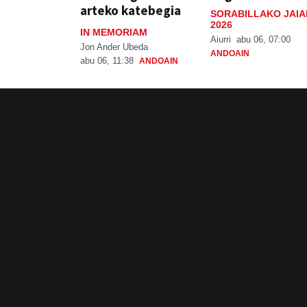
arteko katebegia
SORABILLAKO JAIA
2026
IN MEMORIAM
Aiurri
abu 06, 07:00
Jon Ander Ubeda
ANDOAIN
abu 06, 11:38
ANDOAIN