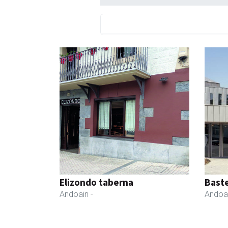
Elizondo taberna
Bast
Andoain
-
Andoa