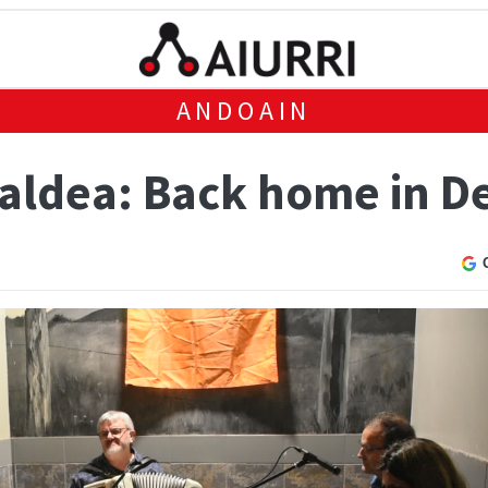
ANDOAIN
taldea: Back home in D