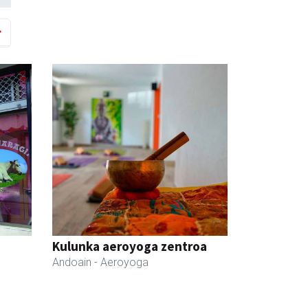
Kulunka aeroyoga zentroa
Andoain
- Aeroyoga