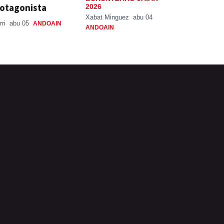
otagonista
2026
Xabat Minguez
abu 04
rri
abu 05
ANDOAIN
ANDOAIN