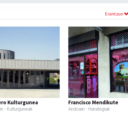
Erantzun
ero Kulturgunea
Francisco Mendikute
in
- Kulturguneak
Andoain
- Harategiak