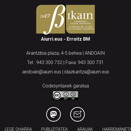
Aiurri.eus - Erroitz BM
Arantzibia plaza, 4-5 behea | ANDOAIN
Tel.: 943 300 732 | Faxa: 943 300 731
andoain@aiurri.eus | idazkaritza@aiurri.eus
Codesyntaxek garatua
LEGE OHARRA
PUBLIZITATEA
ARAUAK
HARREMANET