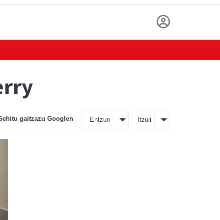
erry
Gehitu gaitzazu Googlen
Entzun
Itzuli