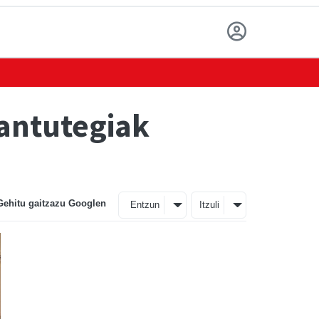
kantutegiak
Gehitu gaitzazu Googlen
Entzun
Itzuli