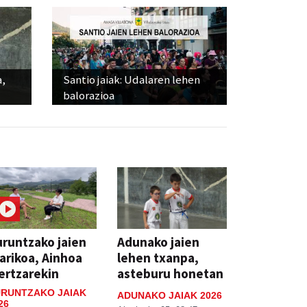
a,
Santio jaiak: Udalaren lehen
balorazioa
runtzako jaien
Adunako jaien
arikoa, Ainhoa
lehen txanpa,
ertzarekin
asteburu honetan
RUNTZAKO JAIAK
ADUNAKO JAIAK 2026
26