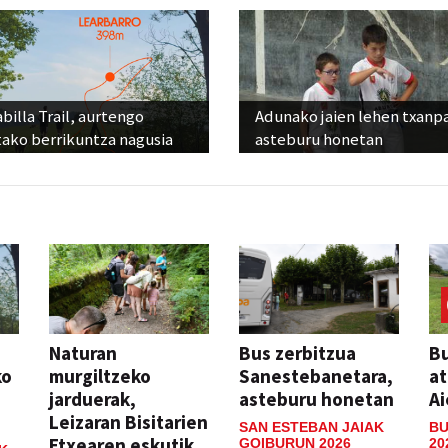
billa Trail, aurtengo
Adunako jaien lehen txanp
tako berrikuntza nagusia
asteburu honetan
Naturan
Bus zerbitzua
Bu
ko
murgiltzeko
Sanestebanetara,
at
jarduerak,
asteburu honetan
Ai
Leizaran Bisitarien
SAN ESTEBAN JAIAK
BU
Etxearen eskutik
GOIBURUN 2026
20