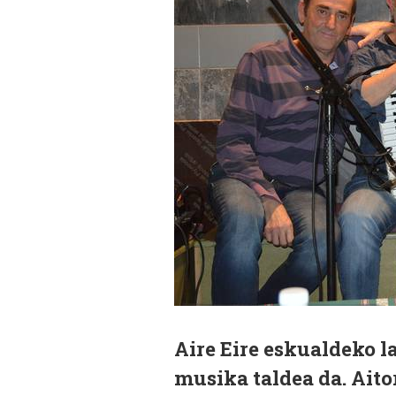
Aire Eire eskualdeko l
musika taldea da. Aitor