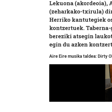
Lekuona (akordeoia), 
(zeharkako-txirula) di
Herriko kantutegiek os
kontzertuek. Taberna-g
bereziki atsegin lauko
egin du azken kontzertu
Aire Eire musika taldea: Dirty 