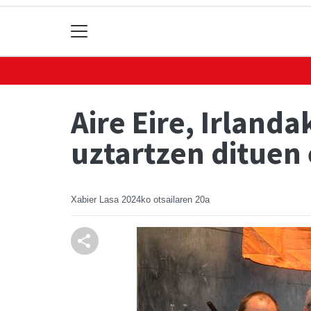
Aire Eire, Irland
uztartzen dituen
Xabier Lasa
2024ko otsailaren 20a