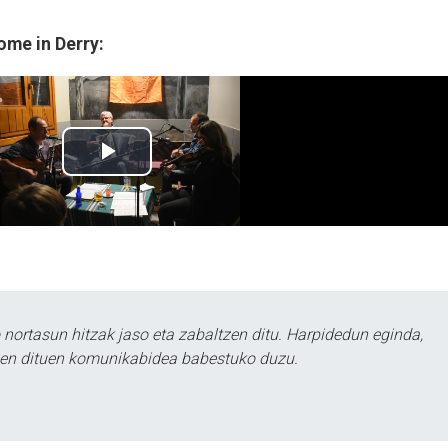
ome in Derry:
ortasun hitzak jaso eta zabaltzen ditu. Harpidedun eginda,
tzen dituen komunikabidea babestuko duzu.