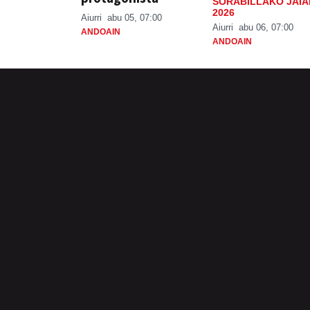
SORABILLAKO JAIA
2026
Aiurri
abu 05, 07:00
Aiurri
abu 06, 07:00
ANDOAIN
ANDOAIN