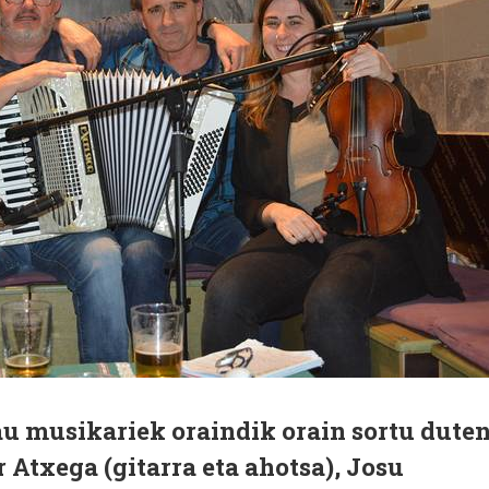
au musikariek oraindik orain sortu dute
 Atxega (gitarra eta ahotsa), Josu