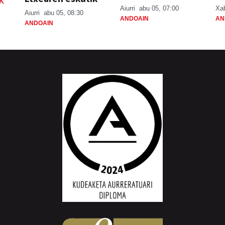
K
Aiurri
abu 05, 07:00
Xa
Aiurri
abu 05, 08:30
ANDOAIN
AN
ANDOAIN