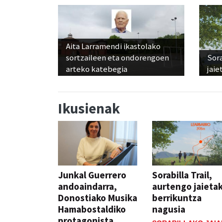
Aita Larramendi ikastolako
sortzaileen eta ondorengoen
Sora
arteko katebegia
jaie
Ikusienak
Junkal Guerrero
Sorabilla Trail,
andoaindarra,
aurtengo jaieta
Donostiako Musika
berrikuntza
Hamabostaldiko
nagusia
protagonista