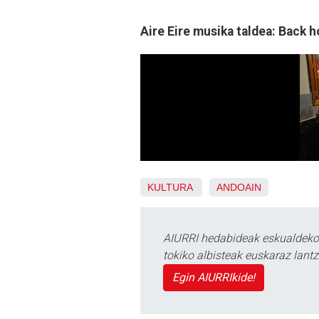
Aire Eire musika taldea: Back h
KULTURA
ANDOAIN
AIURRI hedabideak eskualdeko n
tokiko albisteak euskaraz lan
Egin AIURRIkide!