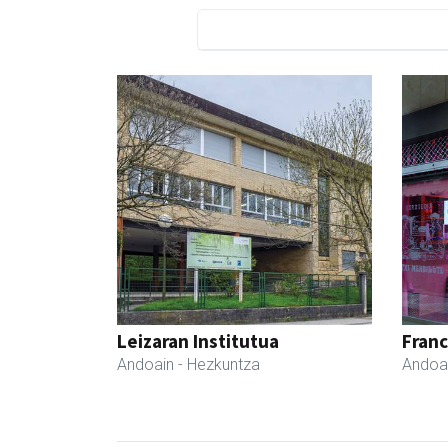
Leizaran Institutua
Fran
Andoain
- Hezkuntza
Andoa