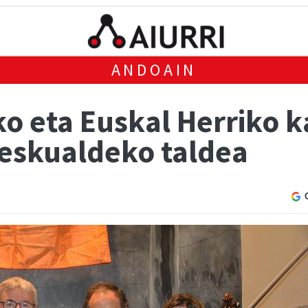
ANDOAIN
ako eta Euskal Herriko 
 eskualdeko taldea