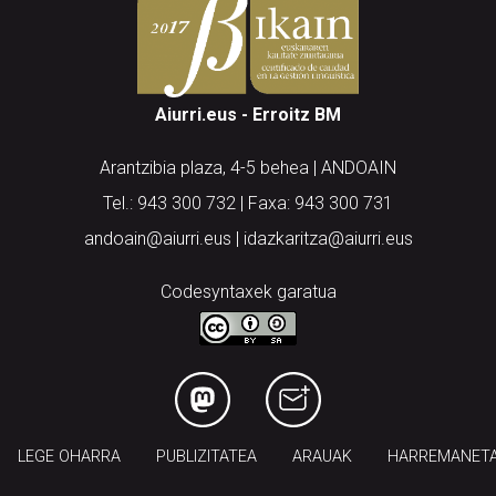
Aiurri.eus - Erroitz BM
Arantzibia plaza, 4-5 behea | ANDOAIN
Tel.: 943 300 732 | Faxa: 943 300 731
andoain@aiurri.eus | idazkaritza@aiurri.eus
Codesyntaxek garatua
LEGE OHARRA
PUBLIZITATEA
ARAUAK
HARREMANET