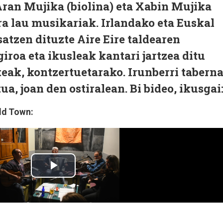
Aran Mujika (biolina) eta Xabin Mujika
ra lau musikariak. Irlandako eta Euskal
atzen dituzte Aire Eire taldearen
iroa eta ikusleak kantari jartzea ditu
teak, kontzertuetarako. Irunberri tabern
a, joan den ostiralean. Bi bideo, ikusgai
Old Town: