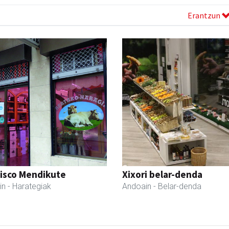
Erantzun
cisco Mendikute
Xixori belar-denda
in
- Harategiak
Andoain
- Belar-denda