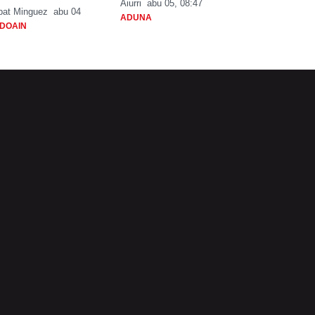
Aiurri
abu 05, 08:47
bat Minguez
abu 04
ADUNA
DOAIN