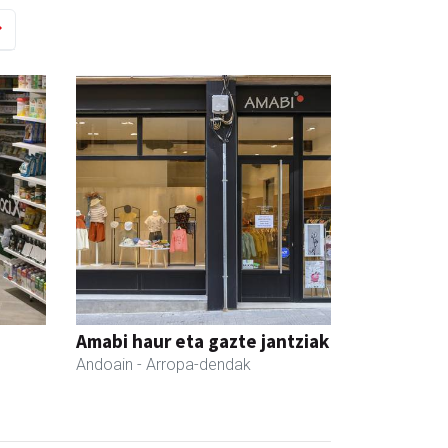
Amabi haur eta gazte jantziak
Andoain
- Arropa-dendak