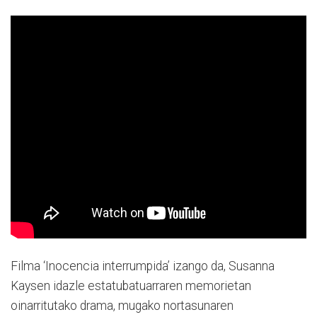
Filma ‘Inocencia interrumpida’ izango da, Susanna
Kaysen idazle estatubatuarraren memorietan
oinarritutako drama, mugako nortasunaren