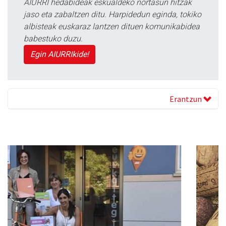
AIURRI hedabideak eskualdeko nortasun hitzak
jaso eta zabaltzen ditu. Harpidedun eginda, tokiko
albisteak euskaraz lantzen dituen komunikabidea
babestuko duzu.
Egin AIURRIkide!
Erantzun