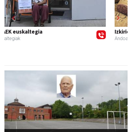
Previous
Next
Izkiriota ardoak
Andoain
- Ardoak