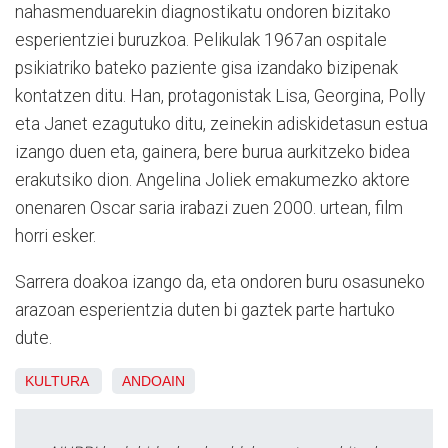
nahasmenduarekin diagnostikatu ondoren bizitako
esperientziei buruzkoa. Pelikulak 1967an ospitale
psikiatriko bateko paziente gisa izandako bizipenak
kontatzen ditu. Han, protagonistak Lisa, Georgina, Polly
eta Janet ezagutuko ditu, zeinekin adiskidetasun estua
izango duen eta, gainera, bere burua aurkitzeko bidea
erakutsiko dion. Angelina Joliek emakumezko aktore
onenaren Oscar saria irabazi zuen 2000. urtean, film
horri esker.
Sarrera doakoa izango da, eta ondoren buru osasuneko
arazoan esperientzia duten bi gaztek parte hartuko
dute.
KULTURA
ANDOAIN