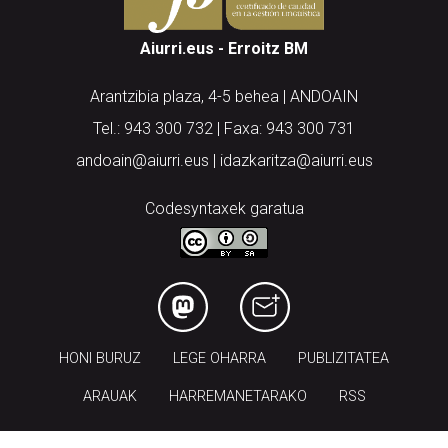
Aiurri.eus - Erroitz BM
Arantzibia plaza, 4-5 behea | ANDOAIN
Tel.: 943 300 732 | Faxa: 943 300 731
andoain@aiurri.eus | idazkaritza@aiurri.eus
Codesyntaxek garatua
HONI BURUZ
LEGE OHARRA
PUBLIZITATEA
ARAUAK
HARREMANETARAKO
RSS