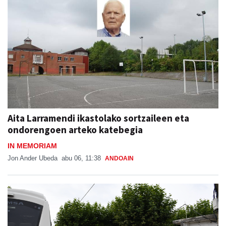
Aita Larramendi ikastolako sortzaileen eta
ondorengoen arteko katebegia
IN MEMORIAM
Jon Ander Ubeda
abu 06, 11:38
ANDOAIN