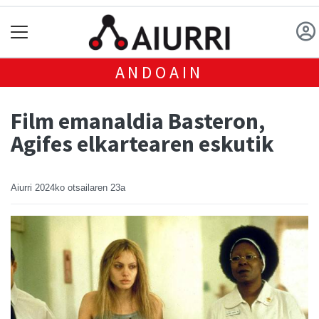
ANDOAIN
Film emanaldia Basteron,
Agifes elkartearen eskutik
Aiurri
2024ko otsailaren 23a