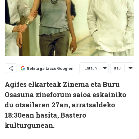
Entzun
Itzuli
Gehitu gaitzazu Googlen
Agifes elkarteak Zinema eta Buru
Osasuna zineforum saioa eskainiko
du otsailaren 27an, arratsaldeko
18:30ean hasita, Bastero
kulturgunean.