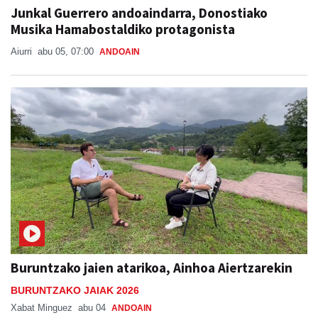
Junkal Guerrero andoaindarra, Donostiako
Musika Hamabostaldiko protagonista
Aiurri
abu 05, 07:00
ANDOAIN
Buruntzako jaien atarikoa, Ainhoa Aiertzarekin
BURUNTZAKO JAIAK 2026
Xabat Minguez
abu 04
ANDOAIN