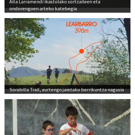
Aita Larramendi ikastolako sortzaileen eta
ondorengoen arteko katebegia
Sorabilla Trail, aurtengo jaietako berrikuntza nagusia