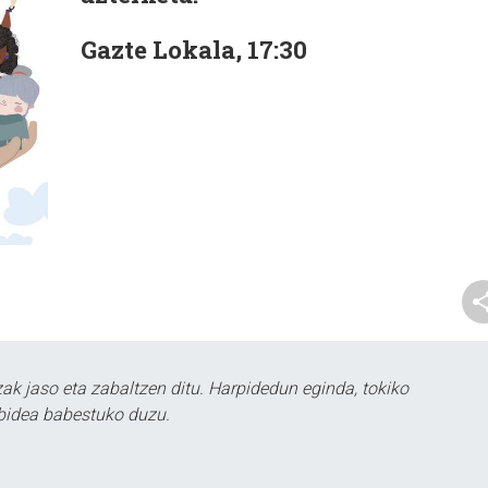
Gazte Lokala, 17:30
k jaso eta zabaltzen ditu. Harpidedun eginda, tokiko
bidea babestuko duzu.