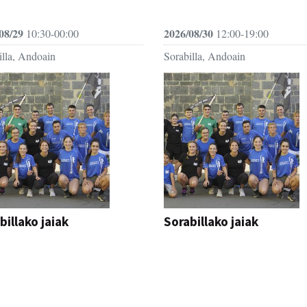
08/29
2026/08/30
10:30-00:00
12:00-19:00
illa, Andoain
Sorabilla, Andoain
billako jaiak
Sorabillako jaiak
AK
FESTAK