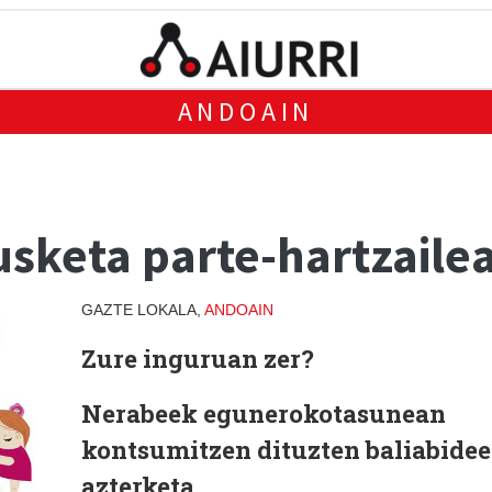
ANDOAIN
usketa parte-hartzaile
GAZTE LOKALA,
ANDOAIN
Zure inguruan zer?
Nerabeek egunerokotasunean
kontsumitzen dituzten baliabide
azterketa.