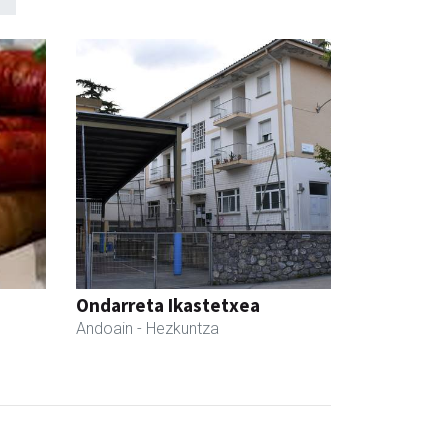
Ondarreta Ikastetxea
Andoain
- Hezkuntza