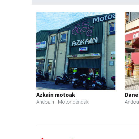
Azkain motoak
Dane
Andoain
- Motor dendak
Andoa