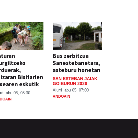
aturan
Bus zerbitzua
rgiltzeko
Sanestebanetara,
rduerak,
asteburu honetan
izaran Bisitarien
SAN ESTEBAN JAIAK
xearen eskutik
GOIBURUN 2026
Aiurri
abu 05, 07:00
rri
abu 05, 08:30
ANDOAIN
DOAIN