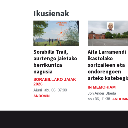
Ikusienak
Sorabilla Trail,
Aita Larramendi
aurtengo jaietako
ikastolako
berrikuntza
sortzaileen eta
nagusia
ondorengoen
arteko katebegi
SORABILLAKO JAIAK
2026
IN MEMORIAM
Aiurri
abu 06, 07:00
Jon Ander Ubeda
ANDOAIN
abu 06, 11:38
ANDOAI