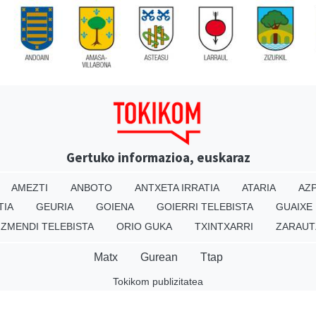
Gertuko informazioa, euskaraz
AMEZTI
ANBOTO
ANTXETA IRRATIA
ATARIA
AZP
TIA
GEURIA
GOIENA
GOIERRI TELEBISTA
GUAIXE
IZMENDI TELEBISTA
ORIO GUKA
TXINTXARRI
ZARAUT
Matx
Gurean
Ttap
Tokikom publizitatea
v16.25.0