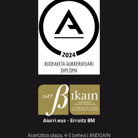
Aiurri.eus - Erroitz BM
Arantzibia plaza, 4-5 behea | ANDOAIN