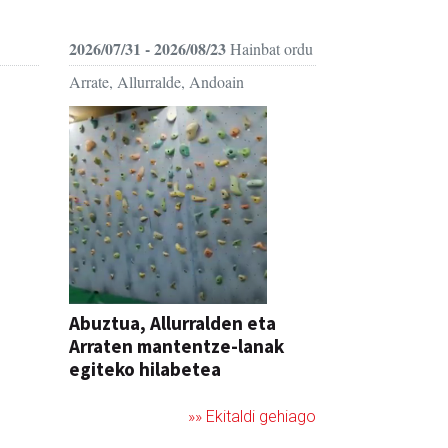
2026/07/31 - 2026/08/23
Hainbat ordu
Arrate, Allurralde, Andoain
Abuztua, Allurralden eta
Arraten mantentze-lanak
egiteko hilabetea
»» Ekitaldi gehiago