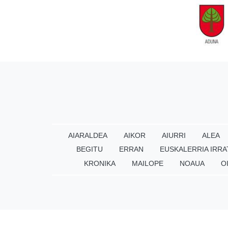
AIARALDEA
AIKOR
AIURRI
ALEA
BEGITU
ERRAN
EUSKALERRIA IRRA
KRONIKA
MAILOPE
NOAUA
O