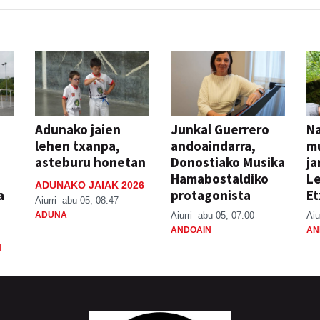
Adunako jaien
Junkal Guerrero
N
lehen txanpa,
andoaindarra,
mu
asteburu honetan
Donostiako Musika
ja
Hamabostaldiko
Le
ADUNAKO JAIAK 2026
a
protagonista
Et
Aiurri
abu 05, 08:47
ADUNA
Aiurri
abu 05, 07:00
Aiu
ANDOAIN
AN
N