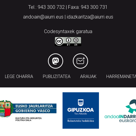
Tel.: 943 300 732 | Faxa: 943 300 731
andoain@aiurri.eus | idazkaritza@aiurri.eus
Codesyntaxek garatua
LEGE OHARRA
PUBLIZITATEA
ARAUAK
HARREMANET