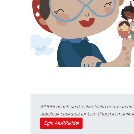
AIURRI hedabideak eskualdeko nortasun hitza
albisteak euskaraz lantzen dituen komunika
Egin AIURRIkide!