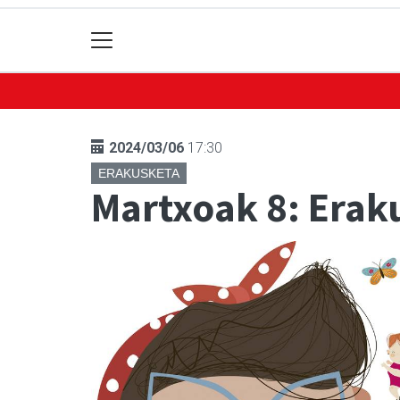
2024/03/06
17:30
ERAKUSKETA
Martxoak 8: Erak