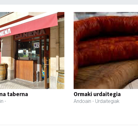
na taberna
Ormaki urdaitegia
in
-
Andoain
- Urdaitegiak