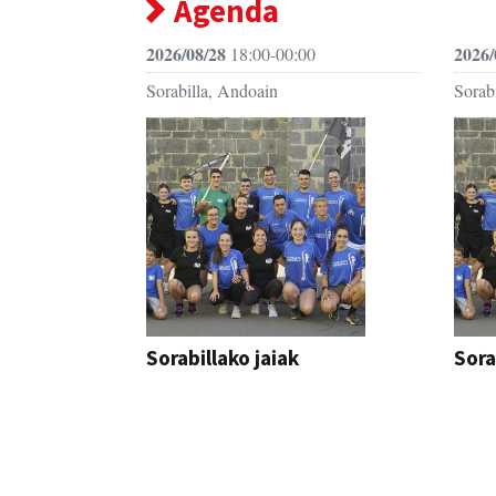
Agenda
2026/08/28
2026/
18:00-00:00
Sorabilla, Andoain
Sorab
Sorabillako jaiak
Sora
FESTAK
FEST