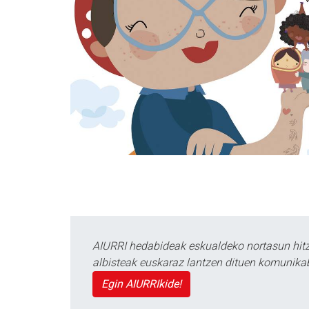
AIURRI hedabideak eskualdeko nortasun hitza
albisteak euskaraz lantzen dituen komunika
Egin AIURRIkide!