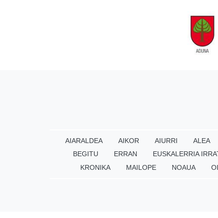
AIARALDEA
AIKOR
AIURRI
ALEA
BEGITU
ERRAN
EUSKALERRIA IRRA
KRONIKA
MAILOPE
NOAUA
O