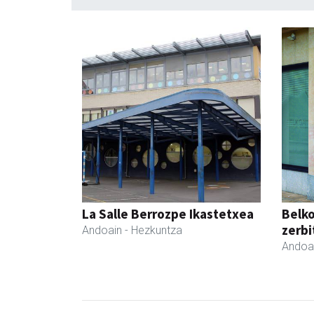
La Salle Berrozpe Ikastetxea
Belko
zerbi
Andoain
- Hezkuntza
Andoa