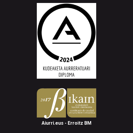
Aiurri.eus - Erroitz BM