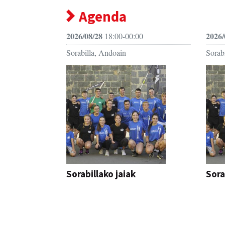
Agenda
2026/08/28
2026/
18:00-00:00
Sorabilla, Andoain
Sorab
Sorabillako jaiak
Sora
FESTAK
FEST