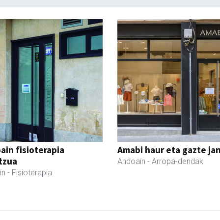
ain fisioterapia
Amabi haur eta gazte ja
tzua
Andoain
- Arropa-dendak
in
- Fisioterapia