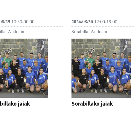
08/29
2026/08/30
10:30-00:00
12:00-19:00
illa, Andoain
Sorabilla, Andoain
billako jaiak
Sorabillako jaiak
AK
FESTAK