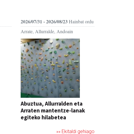
2026/07/31 - 2026/08/23
Hainbat ordu
Arrate, Allurralde, Andoain
Abuztua, Allurralden eta
Arraten mantentze-lanak
egiteko hilabetea
»» Ekitaldi gehiago