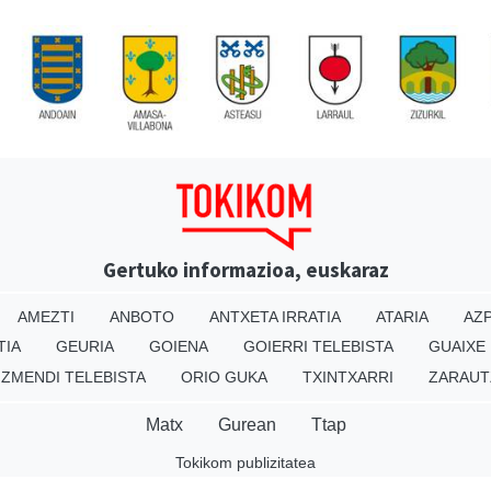
Gertuko informazioa, euskaraz
AMEZTI
ANBOTO
ANTXETA IRRATIA
ATARIA
AZP
TIA
GEURIA
GOIENA
GOIERRI TELEBISTA
GUAIXE
IZMENDI TELEBISTA
ORIO GUKA
TXINTXARRI
ZARAUT
Matx
Gurean
Ttap
Tokikom publizitatea
v16.25.0