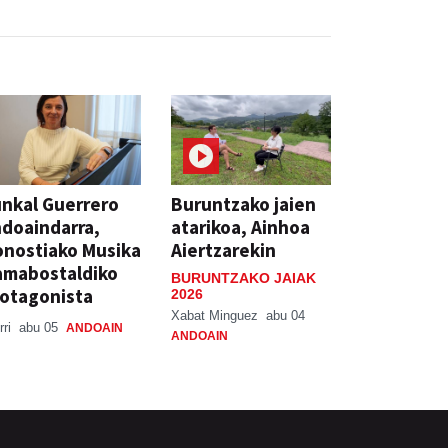
nkal Guerrero
Buruntzako jaien
doaindarra,
atarikoa, Ainhoa
nostiako Musika
Aiertzarekin
amabostaldiko
BURUNTZAKO JAIAK
otagonista
2026
Xabat Minguez
abu 04
rri
abu 05
ANDOAIN
ANDOAIN