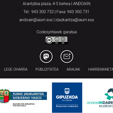
Arantzibia plaza, 4-5 behea | ANDOAIN
Tel.: 943 300 732 | Faxa: 943 300 731
andoain@aiurri.eus | idazkaritza@aiurri.eus
Codesyntaxek garatua
LEGE OHARRA
PUBLIZITATEA
ARAUAK
HARREMANET