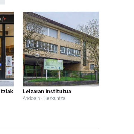
ntziak
Leizaran Institutua
Andoain
- Hezkuntza