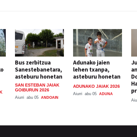
Bus zerbitzua
Adunako jaien
Ju
ko
Sanestebanetara,
lehen txanpa,
an
asteburu honetan
asteburu honetan
Do
H
SAN ESTEBAN JAIAK
ADUNAKO JAIAK 2026
pr
GOIBURUN 2026
K
Aiurri
abu 05
ADUNA
Aiurri
abu 05
ANDOAIN
Aiu