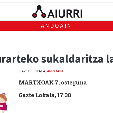
ANDOAIN
rarteko sukaldaritza l
GAZTE LOKALA,
ANDOAIN
MARTXOAK 7, osteguna
Gazte Lokala, 17:30