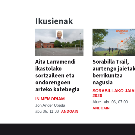
Ikusienak
Aita Larramendi
Sorabilla Trail,
ikastolako
aurtengo jaieta
sortzaileen eta
berrikuntza
ondorengoen
nagusia
arteko katebegia
SORABILLAKO JAIA
2026
IN MEMORIAM
Aiurri
abu 06, 07:00
Jon Ander Ubeda
ANDOAIN
abu 06, 11:38
ANDOAIN