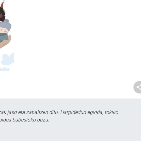
k jaso eta zabaltzen ditu. Harpidedun eginda, tokiko
bidea babestuko duzu.