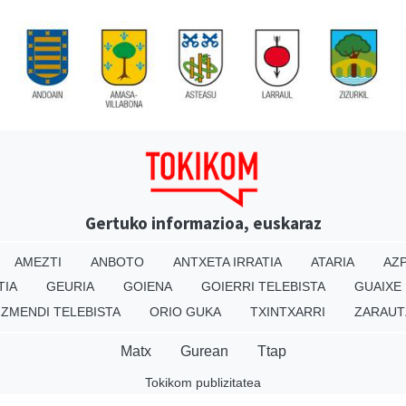
Gertuko informazioa, euskaraz
AMEZTI
ANBOTO
ANTXETA IRRATIA
ATARIA
AZP
TIA
GEURIA
GOIENA
GOIERRI TELEBISTA
GUAIXE
IZMENDI TELEBISTA
ORIO GUKA
TXINTXARRI
ZARAUT
Matx
Gurean
Ttap
Tokikom publizitatea
v16.25.0