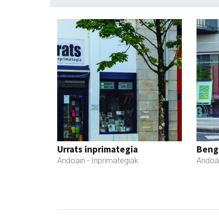
Urrats inprimategia
Beng
Andoain
- Inprimategiak
Andoa