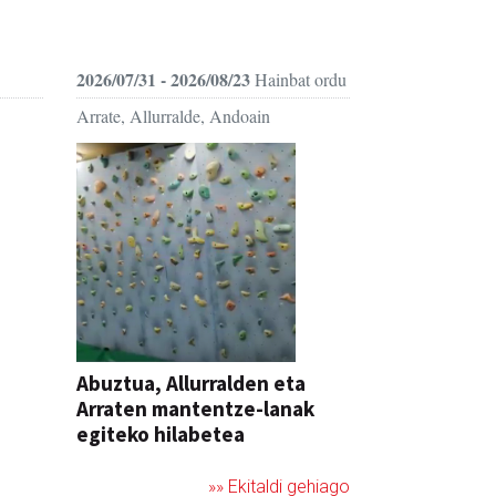
2026/07/31 - 2026/08/23
Hainbat ordu
Arrate, Allurralde, Andoain
Abuztua, Allurralden eta
Arraten mantentze-lanak
egiteko hilabetea
»» Ekitaldi gehiago