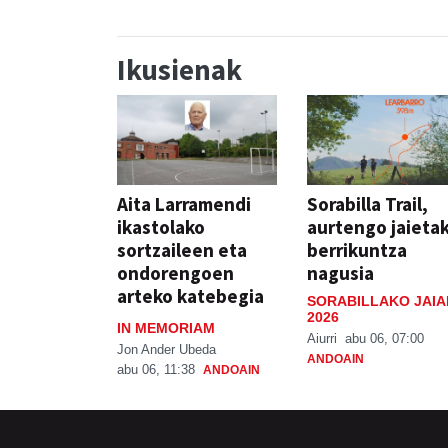
Ikusienak
Aita Larramendi
Sorabilla Trail,
ikastolako
aurtengo jaieta
sortzaileen eta
berrikuntza
ondorengoen
nagusia
arteko katebegia
SORABILLAKO JAIA
2026
IN MEMORIAM
Aiurri
abu 06, 07:00
Jon Ander Ubeda
ANDOAIN
abu 06, 11:38
ANDOAIN