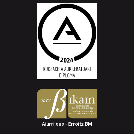
Aiurri.eus - Erroitz BM