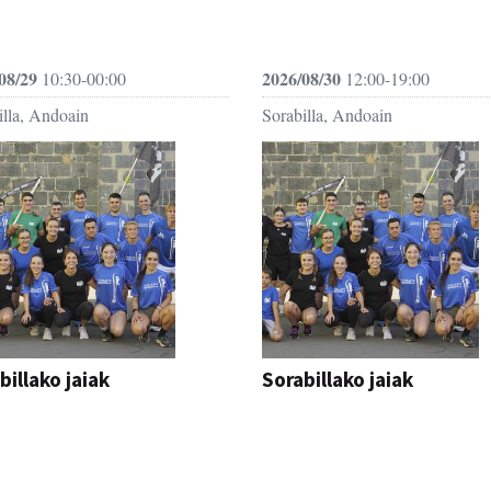
08/29
2026/08/30
10:30-00:00
12:00-19:00
illa, Andoain
Sorabilla, Andoain
billako jaiak
Sorabillako jaiak
AK
FESTAK