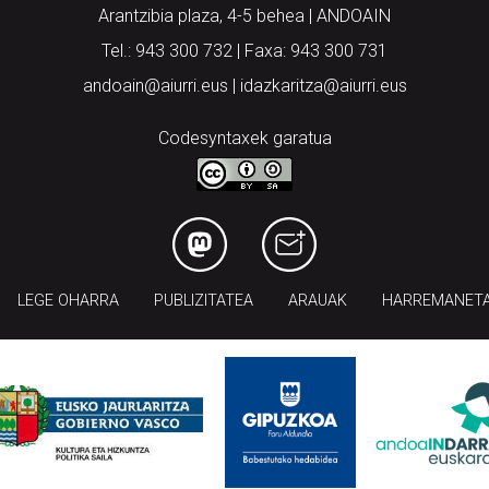
Arantzibia plaza, 4-5 behea | ANDOAIN
Tel.: 943 300 732 | Faxa: 943 300 731
andoain@aiurri.eus | idazkaritza@aiurri.eus
Codesyntaxek garatua
LEGE OHARRA
PUBLIZITATEA
ARAUAK
HARREMANET