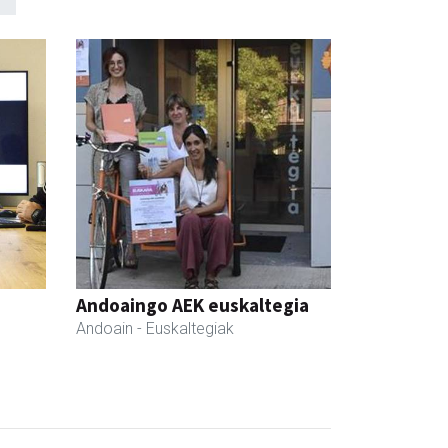
Andoaingo AEK euskaltegia
Andoain
- Euskaltegiak