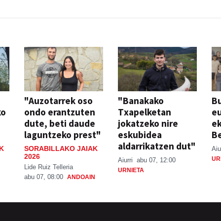
"Auzotarrek oso
"Banakako
Bu
ko
ondo erantzuten
Txapelketan
eu
dute, beti daude
jokatzeko nire
ek
laguntzeko prest"
eskubidea
Be
aldarrikatzen dut"
K
SORABILLAKO JAIAK
Aiu
2026
UR
Aiurri
abu 07, 12:00
Lide Ruiz Telleria
URNIETA
abu 07, 08:00
ANDOAIN