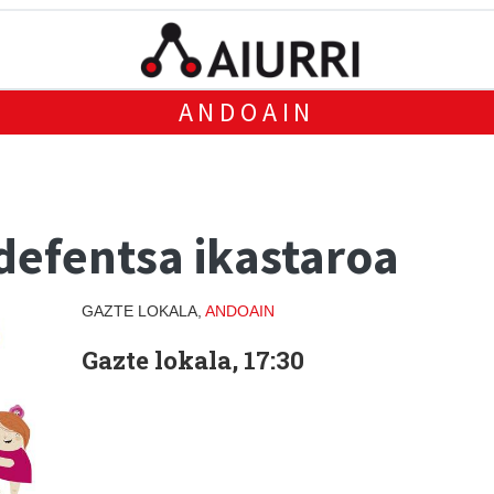
ANDOAIN
defentsa ikastaroa
GAZTE LOKALA,
ANDOAIN
Gazte lokala, 17:30