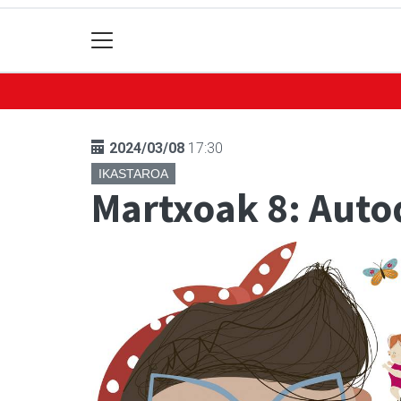
2024/03/08
17:30
IKASTAROA
Martxoak 8: Auto