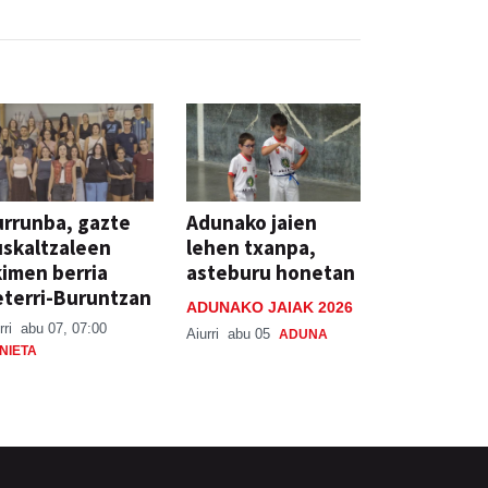
rrunba, gazte
Adunako jaien
skaltzaleen
lehen txanpa,
imen berria
asteburu honetan
terri-Buruntzan
ADUNAKO JAIAK 2026
rri
abu 07, 07:00
Aiurri
abu 05
ADUNA
NIETA