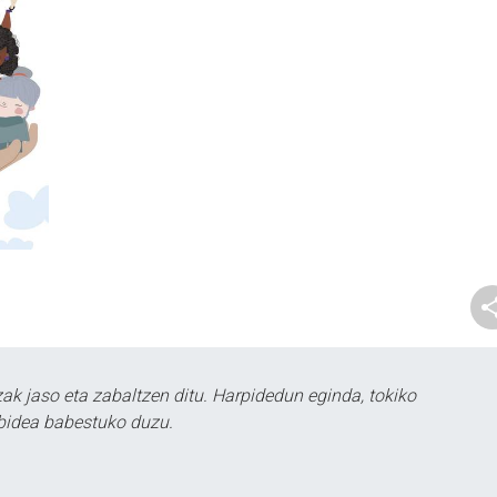
k jaso eta zabaltzen ditu. Harpidedun eginda, tokiko
bidea babestuko duzu.