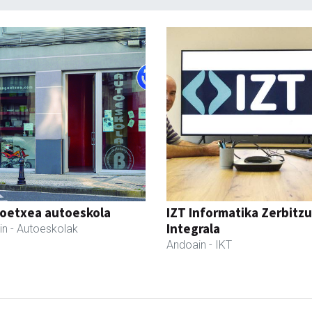
oetxea autoeskola
IZT Informatika Zerbitzu
Integrala
in
- Autoeskolak
Andoain
- IKT