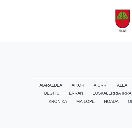
AIARALDEA
AIKOR
AIURRI
ALEA
BEGITU
ERRAN
EUSKALERRIA IRRA
KRONIKA
MAILOPE
NOAUA
O