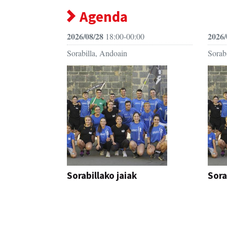
Agenda
2026/08/28
2026/
18:00-00:00
Sorabilla, Andoain
Sorab
Sorabillako jaiak
Sora
FESTAK
FEST