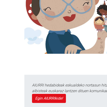
AIURRI hedabideak eskualdeko nortasun hitza
albisteak euskaraz lantzen dituen komunika
Egin AIURRIkide!