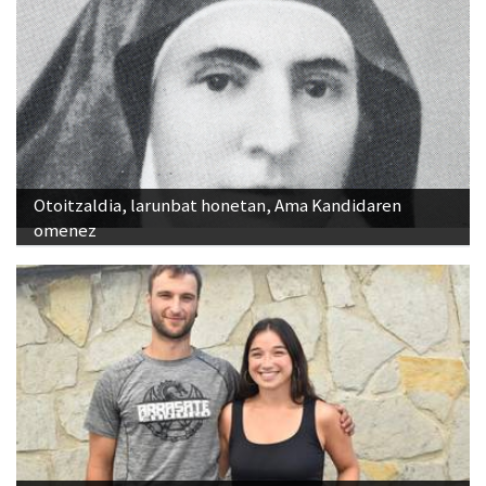
Otoitzaldia, larunbat honetan, Ama Kandidaren
omenez