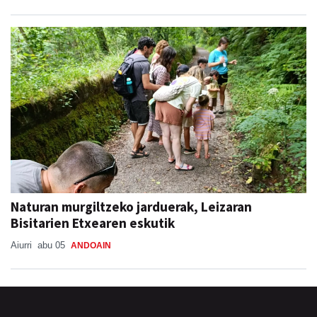
Naturan murgiltzeko jarduerak, Leizaran
Bisitarien Etxearen eskutik
Aiurri
abu 05
ANDOAIN