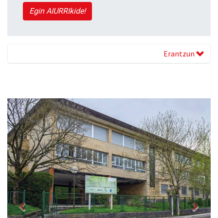
Egin AIURRIkide!
Erantzun
Previous
Next