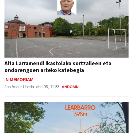
Aita Larramendi ikastolako sortzaileen eta
ondorengoen arteko katebegia
IN MEMORIAM
Jon Ander Ubeda
abu 06, 11:38
ANDOAIN