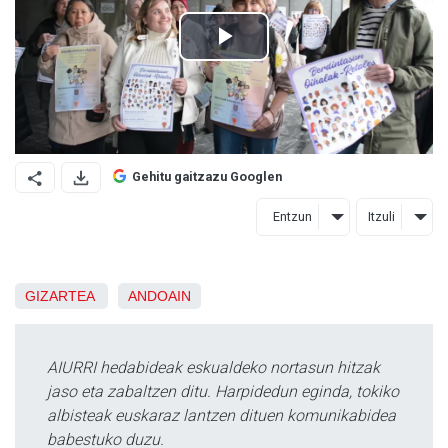
Gehitu gaitzazu Googlen
Entzun
Itzuli
GIZARTEA
ANDOAIN
AIURRI hedabideak eskualdeko nortasun hitzak
jaso eta zabaltzen ditu. Harpidedun eginda, tokiko
albisteak euskaraz lantzen dituen komunikabidea
babestuko duzu.