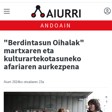
ANDOAIN
"Berdintasun Oihalak"
martxaren eta
kulturartekotasuneko
afariaren aurkezpena
Aiurri
2024ko otsailaren 23a