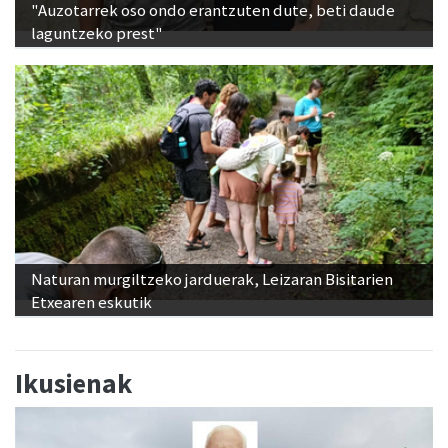
"Auzotarrek oso ondo erantzuten dute, beti daude
laguntzeko prest"
Naturan murgiltzeko jarduerak, Leizaran Bisitarien
Etxearen eskutik
Ikusienak