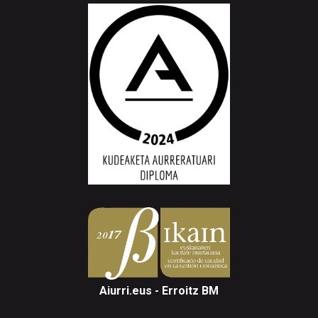
Aiurri.eus - Erroitz BM