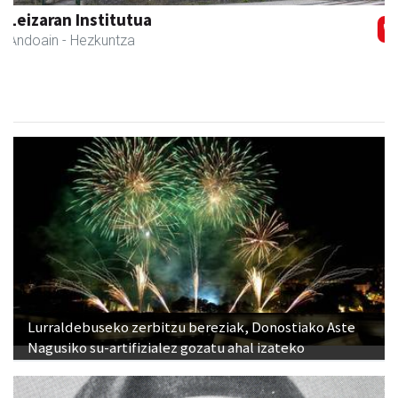
IZT Informatika Zerbitzu Integrala
Andoain
- IKT
Lurraldebuseko zerbitzu bereziak, Donostiako Aste
Nagusiko su-artifizialez gozatu ahal izateko