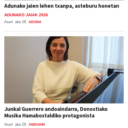
Adunako jaien lehen txanpa, asteburu honetan
ADUNAKO JAIAK 2026
Aiurri
abu 05
ADUNA
Junkal Guerrero andoaindarra, Donostiako
Musika Hamabostaldiko protagonista
Aiurri
abu 05
ANDOAIN