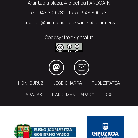
Arantzibia plaza, 4-5 behea | ANDOAIN
Tel.: 943 300 732 | Faxa: 943 300 731
andoain@aiurri.eus | idazkaritza@aiurri.eus
Codesyntaxek garatua
HONI BURUZ
LEGE OHARRA
PUBLIZITATEA
ARAUAK
HARREMANETARAKO
RSS