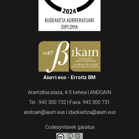
Aiurri.eus - Erroitz BM
Arantzibia plaza, 4-5 behea | ANDOAIN
Tel.: 943 300 732 | Faxa: 943 300 731
andoain@aiurri.eus | idazkaritza@aiurri.eus
Codesyntaxek garatua