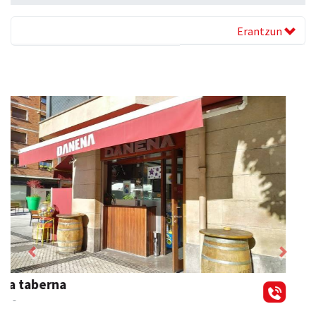
Erantzun
Previous
Next
Xixori belar-denda
Andoain
- Belar-denda