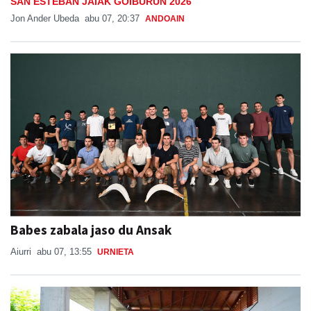
SAN ESTEBAN JAIAK GOIBURUN 2026
Jon Ander Ubeda
abu 07, 20:37
ANDOAIN
Babes zabala jaso du Ansak
Aiurri
abu 07, 13:55
URNIETA