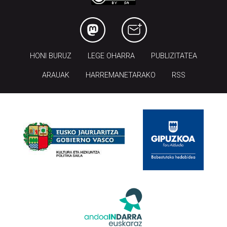
HONI BURUZ
LEGE OHARRA
PUBLIZITATEA
ARAUAK
HARREMANETARAKO
RSS