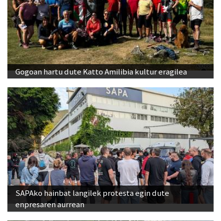
Gogoan hartu dute Katto Amilibia kultur eragilea
SAPAko hainbat langilek protesta egin dute
enpresaren aurrean