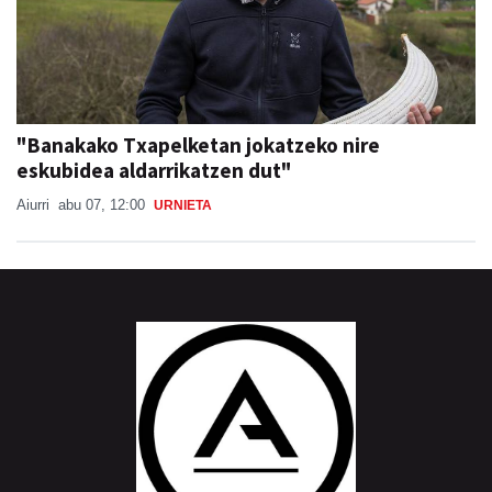
"Banakako Txapelketan jokatzeko nire
eskubidea aldarrikatzen dut"
Aiurri
abu 07, 12:00
URNIETA