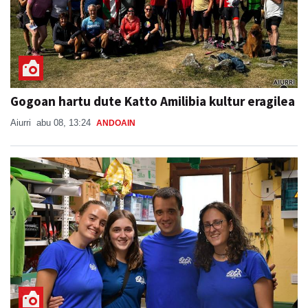
Gogoan hartu dute Katto Amilibia kultur eragilea
Aiurri
abu 08, 13:24
ANDOAIN