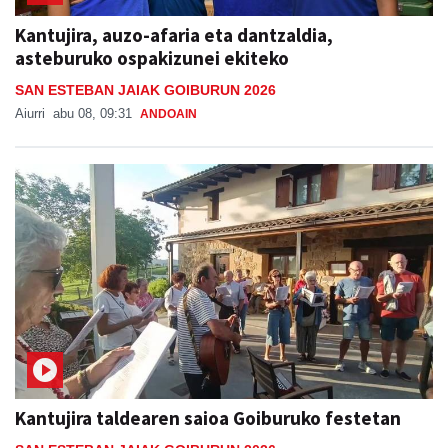
Kantujira, auzo-afaria eta dantzaldia,
asteburuko ospakizunei ekiteko
SAN ESTEBAN JAIAK GOIBURUN 2026
Aiurri
abu 08, 09:31
ANDOAIN
Kantujira taldearen saioa Goiburuko festetan