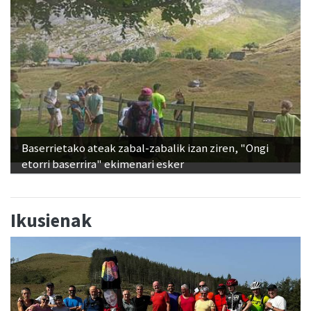
Baserrietako ateak zabal-zabalik izan ziren, "Ongi
etorri baserrira" ekimenari esker
Ikusienak