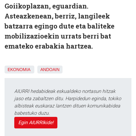
Goiikoplazan, eguardian.
Asteazkenean, berriz, langileek
batzarra egingo dute eta baliteke
mobilizazioekin urrats berri bat
emateko erabakia hartzea.
EKONOMIA
ANDOAIN
AIURRI hedabideak eskualdeko nortasun hitzak
jaso eta zabaltzen ditu. Harpidedun eginda, tokiko
albisteak euskaraz lantzen dituen komunikabidea
babestuko duzu.
Egin AIURRIkide!