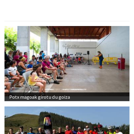
Potx magoak girotu du goiza