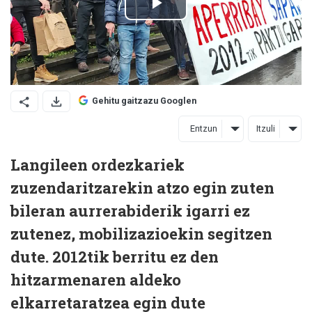
Gehitu gaitzazu Googlen
Entzun
Itzuli
Langileen ordezkariek
zuzendaritzarekin atzo egin zuten
bileran aurrerabiderik igarri ez
zutenez, mobilizazioekin segitzen
dute. 2012tik berritu ez den
hitzarmenaren aldeko
elkarretaratzea egin dute