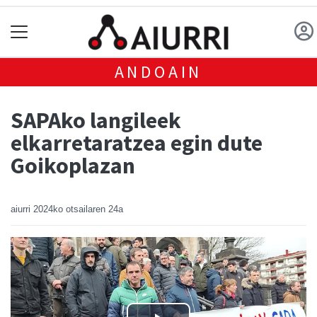
ANDOAIN
SAPAko langileek
elkarretaratzea egin dute
Goikoplazan
aiurri
2024ko otsailaren 24a