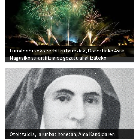
Lurraldebuseko zerbitzu bereziak, Donostiako Aste
Nagusiko su-artifizialez gozatu ahal izateko
Otoitzaldia, larunbat honetan, Ama Kandidaren