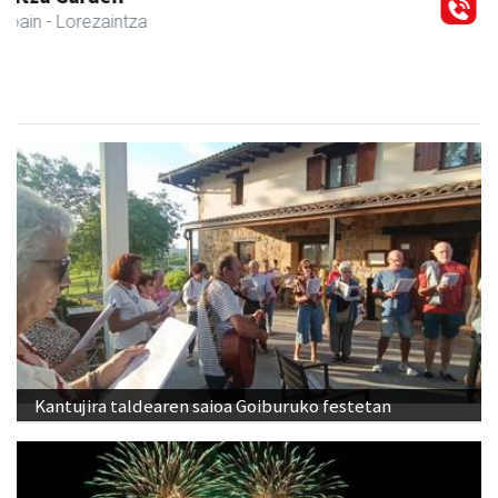
Andoain
- Euskaltegiak
Kantujira taldearen saioa Goiburuko festetan