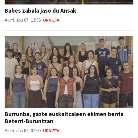
Babes zabala jaso du Ansak
Aiurri
abu 07, 13:55
URNIETA
Burrunba, gazte euskaltzaleen ekimen berria
Beterri-Buruntzan
Aiurri
abu 07, 07:00
URNIETA