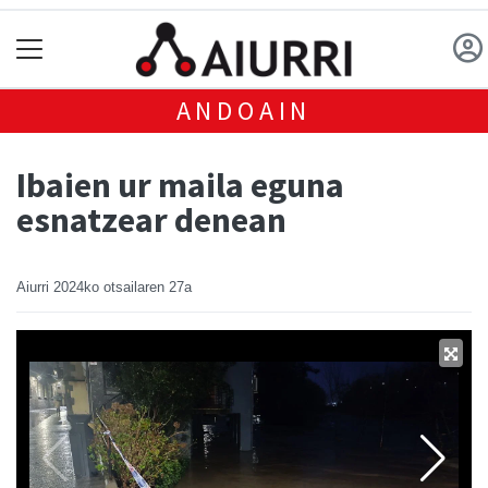
ANDOAIN
Ibaien ur maila eguna
esnatzear denean
Aiurri
2024ko otsailaren 27a