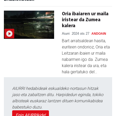
Oria ibaiaren ur maila
iristear da Zumea
kalera
Aiurri
2024 ots 27
ANDOAIN
Bart arratsaldean hasita,
euriteen ondorioz, Oria eta
Leitzaran ibaien ur maila
nabarmen igo da. Zumea
kalera iristear da ura, eta
hala gertatuko del…
AIURRI hedabideak eskualdeko nortasun hitzak
jaso eta zabaltzen ditu. Harpidedun eginda, tokiko
albisteak euskaraz lantzen dituen komunikabidea
babestuko duzu.
Egin AIURRIkide!