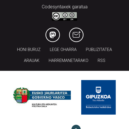
Codesyntaxek garatua
HONI BURUZ
LEGE OHARRA
PUBLIZITATEA
ARAUAK
HARREMANETARAKO
RSS