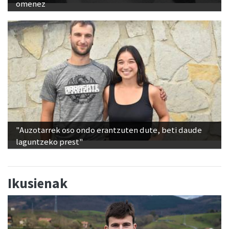
omenez
"Auzotarrek oso ondo erantzuten dute, beti daude
laguntzeko prest"
Ikusienak