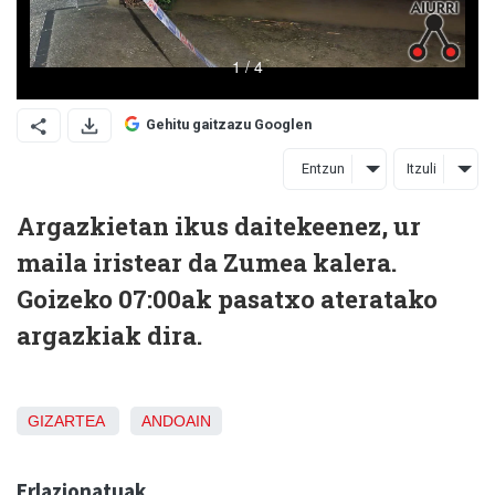
Gehitu gaitzazu Googlen
Entzun
Itzuli
Argazkietan ikus daitekeenez, ur
maila iristear da Zumea kalera.
Goizeko 07:00ak pasatxo ateratako
argazkiak dira.
GIZARTEA
ANDOAIN
Erlazionatuak