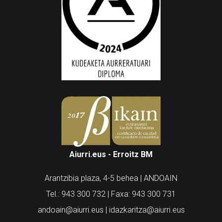
Aiurri.eus - Erroitz BM
Arantzibia plaza, 4-5 behea | ANDOAIN
Tel.: 943 300 732 | Faxa: 943 300 731
andoain@aiurri.eus | idazkaritza@aiurri.eus