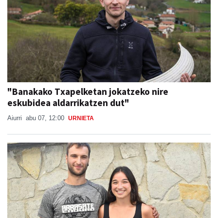
"Banakako Txapelketan jokatzeko nire
eskubidea aldarrikatzen dut"
Aiurri
abu 07, 12:00
URNIETA