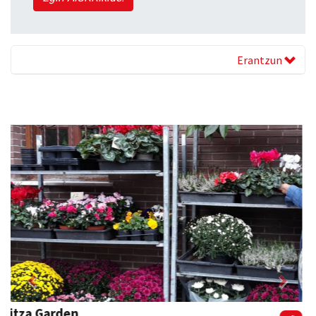
Erantzun
Previous
Next
Andoaingo AEK euskaltegia