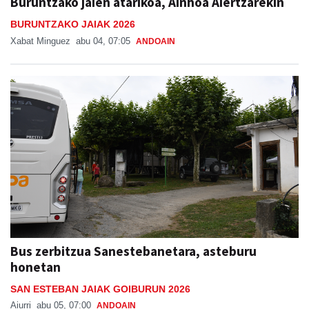
Buruntzako jaien atarikoa, Ainhoa Aiertzarekin
BURUNTZAKO JAIAK 2026
Xabat Minguez
abu 04, 07:05
ANDOAIN
Bus zerbitzua Sanestebanetara, asteburu
honetan
SAN ESTEBAN JAIAK GOIBURUN 2026
Aiurri
abu 05, 07:00
ANDOAIN