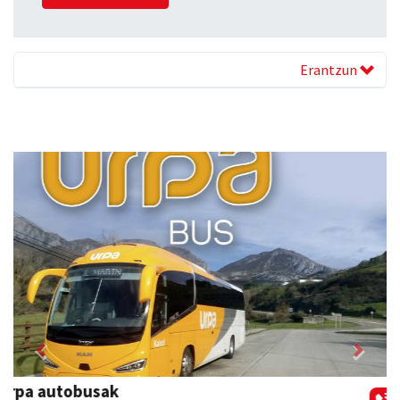
Erantzun
Previous
Next
Kuttun kafetegia