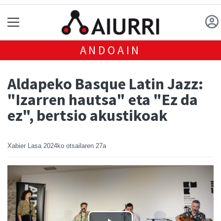
ANDOAIN
Aldapeko Basque Latin Jazz:
"Izarren hautsa" eta "Ez da
ez", bertsio akustikoak
Xabier Lasa
2024ko otsailaren 27a