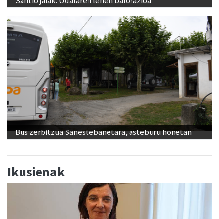
Santio jaiak: Udalaren lehen balorazioa
Bus zerbitzua Sanestebanetara, asteburu honetan
Ikusienak