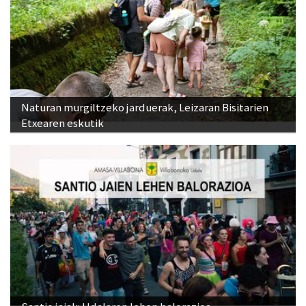
Naturan murgiltzeko jarduerak, Leizaran Bisitarien
Etxearen eskutik