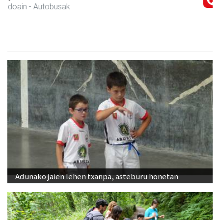
Andoain
- Gozotegiak
Adunako jaien lehen txanpa, asteburu honetan