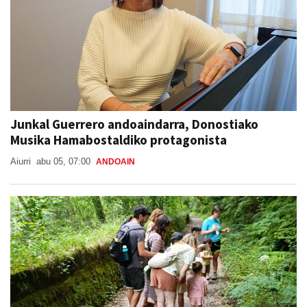
Junkal Guerrero andoaindarra, Donostiako
Musika Hamabostaldiko protagonista
Aiurri
abu 05, 07:00
ANDOAIN