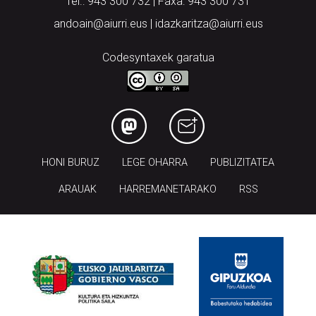
Tel.: 943 300 732 | Faxa: 943 300 731
andoain@aiurri.eus | idazkaritza@aiurri.eus
Codesyntaxek garatua
HONI BURUZ
LEGE OHARRA
PUBLIZITATEA
ARAUAK
HARREMANETARAKO
RSS