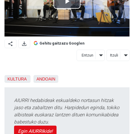
Gehitu gaitzazu Googlen
Entzun
Itzuli
KULTURA
ANDOAIN
AIURRI hedabideak eskualdeko nortasun hitzak
jaso eta zabaltzen ditu. Harpidedun eginda, tokiko
albisteak euskaraz lantzen dituen komunikabidea
babestuko duzu.
Egin AIURRIkide!