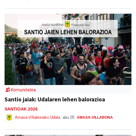
Komunitatea
Santio jaiak: Udalaren lehen balorazioa
SANTIOAK 2026
Amasa-Villabonako Udala
abu 05
AMASA-VILLABONA