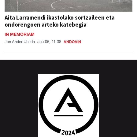
Aita Larramendi ikastolako sortzaileen eta
ondorengoen arteko katebegia
IN MEMORIAM
Jon Ander Ubeda
abu 06, 11:38
ANDOAIN