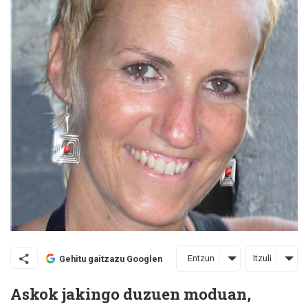
Entzun
Itzuli
Gehitu gaitzazu Googlen
Askok jakingo duzuen moduan,