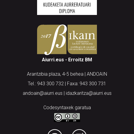
Aiurri.eus - Erroitz BM
Arantzibia plaza, 4-5 behea | ANDOAIN
Tel.: 943 300 732 | Faxa: 943 300 731
andoain@aiurri.eus | idazkaritza@aiurri.eus
Codesyntaxek garatua