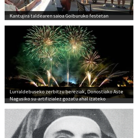
Kantujira taldearen saioa Goiburuko festetan
Lurraldebuseko zerbitzu bereziak, Donostiako Aste
Nagusiko su-artifizialez gozatu ahal izateko