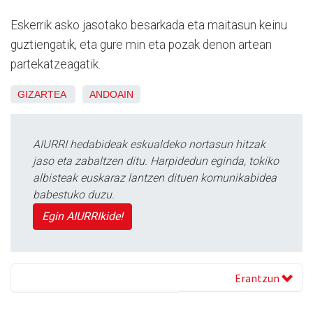
Eskerrik asko jasotako besarkada eta maitasun keinu
guztiengatik, eta gure min eta pozak denon artean
partekatzeagatik.
GIZARTEA
ANDOAIN
AIURRI hedabideak eskualdeko nortasun hitzak
jaso eta zabaltzen ditu. Harpidedun eginda, tokiko
albisteak euskaraz lantzen dituen komunikabidea
babestuko duzu.
Egin AIURRIkide!
Erantzun