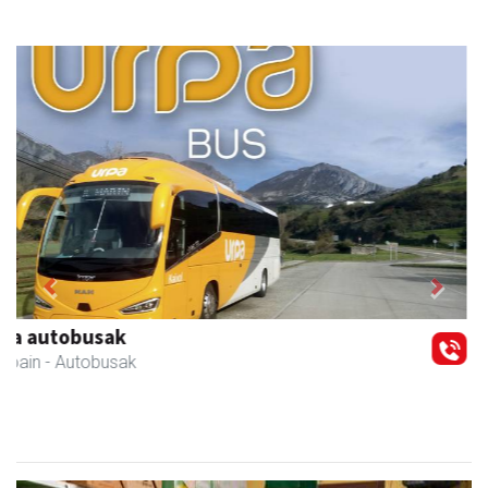
Previous
Next
Danena taberna
Andoain
-