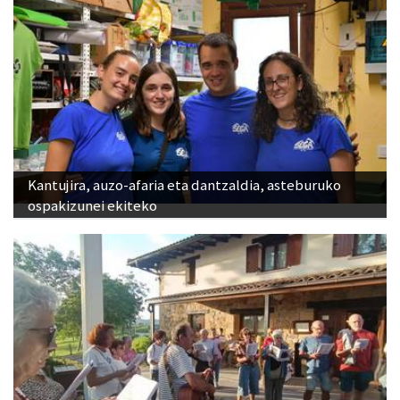
Kantujira, auzo-afaria eta dantzaldia, asteburuko
ospakizunei ekiteko