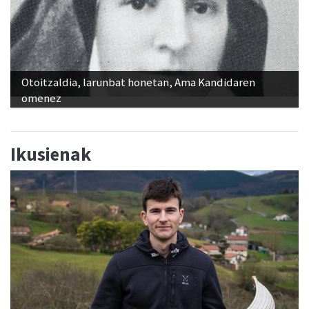
Otoitzaldia, larunbat honetan, Ama Kandidaren
omenez
Ikusienak