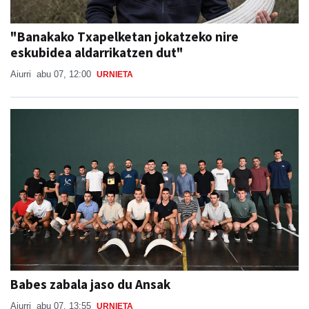
"Banakako Txapelketan jokatzeko nire
eskubidea aldarrikatzen dut"
Aiurri
abu 07, 12:00
URNIETA
Babes zabala jaso du Ansak
Aiurri
abu 07, 13:55
URNIETA