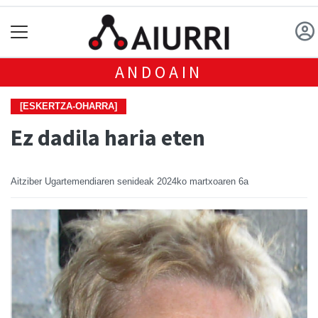
ANDOAIN
[ESKERTZA-OHARRA]
Ez dadila haria eten
Aitziber Ugartemendiaren senideak
2024ko martxoaren 6a