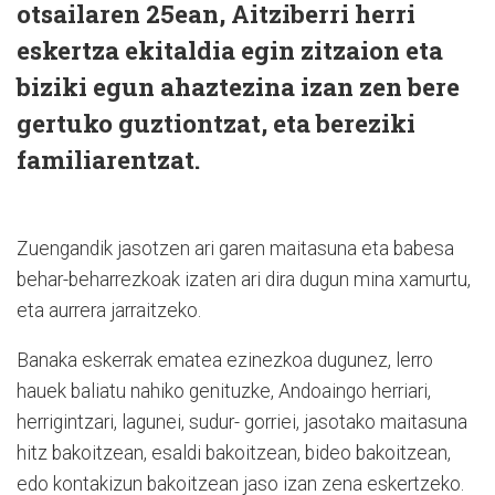
otsailaren 25ean, Aitziberri herri
eskertza ekitaldia egin zitzaion eta
biziki egun ahaztezina izan zen bere
gertuko guztiontzat, eta bereziki
familiarentzat.
Zuengandik jasotzen ari garen maitasuna eta babesa
behar-beharrezkoak izaten ari dira dugun mina xamurtu,
eta aurrera jarraitzeko.
Banaka eskerrak ematea ezinezkoa dugunez, lerro
hauek baliatu nahiko genituzke, Andoaingo herriari,
herrigintzari, lagunei, sudur- gorriei, jasotako maitasuna
hitz bakoitzean, esaldi bakoitzean, bideo bakoitzean,
edo kontakizun bakoitzean jaso izan zena eskertzeko.