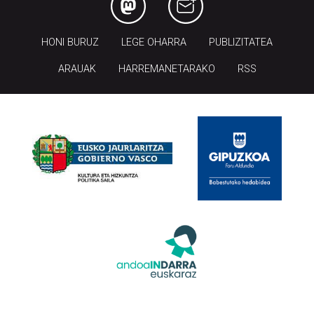
HONI BURUZ
LEGE OHARRA
PUBLIZITATEA
ARAUAK
HARREMANETARAKO
RSS