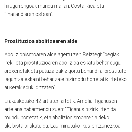
hirugarrengoak mundu mailan, Costa Rica eta
Thailandiaren ostean”.
Prostituzioa abolitzearen alde
Abolizionismoaren alde agertu zen Beiztegi: “begiak
ireki, eta prostituzioaren abolizioa eskatu behar dugu;
proxenetak eta putazaleak zigortu behar dira; prostitutei
laguntza eskaini behar zaie bizimodu horretatik irteteko
aukerak eduki ditzaten”.
Erakusketako 42 artisten artetik, Amelia Tiganusen
artelana nabarmendu zuen: “Tiganus bizirik irten da
mundu horretatik, eta abolizionismoaren aldeko
aktibista bilakatu da. Lau minutuko ikus-entzunezkoa