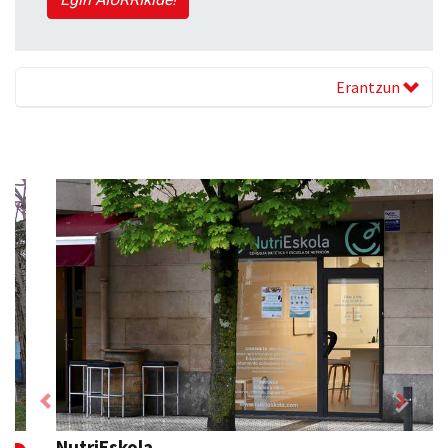
Erantzun
Previous
Next
NutriEskola