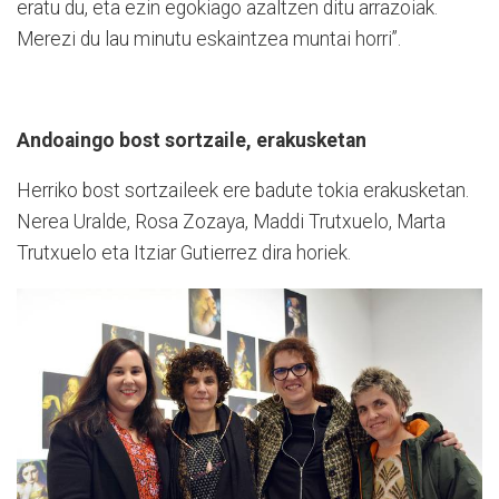
eratu du, eta ezin egokiago azaltzen ditu arrazoiak.
Merezi du lau minutu eskaintzea muntai horri”.
Andoaingo bost sortzaile, erakusketan
Herriko bost sortzaileek ere badute tokia erakusketan.
Nerea Uralde, Rosa Zozaya, Maddi Trutxuelo, Marta
Trutxuelo eta Itziar Gutierrez dira horiek.