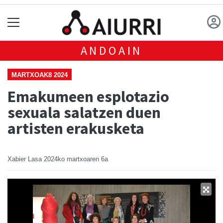
ANDOAIN
MARTXOAK8 2024
Emakumeen esplotazio
sexuala salatzen duen
artisten erakusketa
Xabier Lasa
2024ko martxoaren 6a