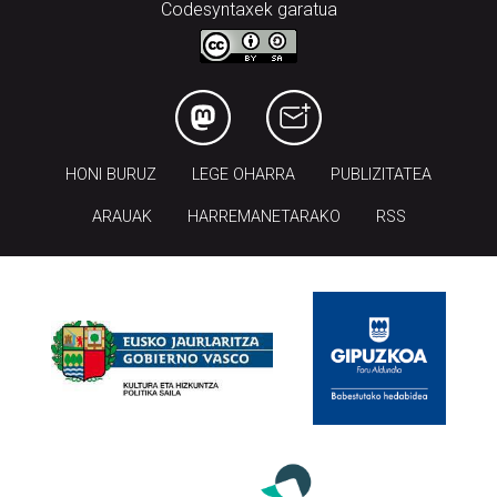
Codesyntaxek garatua
HONI BURUZ
LEGE OHARRA
PUBLIZITATEA
ARAUAK
HARREMANETARAKO
RSS