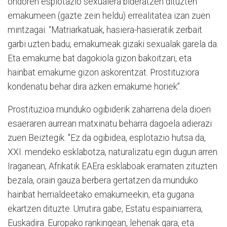
ondoren esplotazio sexualera bideratzen dituzten
emakumeen (gazte zein heldu) errealitatea izan zuen
mintzagai. “Matriarkatuak, hasiera-hasieratik zerbait
garbi uzten badu, emakumeak gizaki sexualak garela da.
Eta emakume bat dagokiola gizon bakoitzari, eta
hainbat emakume gizon askorentzat. Prostituziora
kondenatu behar dira azken emakume horiek”.
Prostituzioa munduko ogibiderik zaharrena dela dioen
esaeraren aurrean matxinatu beharra dagoela adierazi
zuen Beiztegik. "Ez da ogibidea, esplotazio hutsa da,
XXI. mendeko esklabotza, naturalizatu egin dugun arren.
Iraganean, Afrikatik EAEra esklaboak eramaten zituzten
bezala, orain gauza berbera gertatzen da munduko
hainbat herrialdeetako emakumeekin, eta gugana
ekartzen dituzte. Urrutira gabe, Estatu espainiarrera,
Euskadira. Europako rankingean, lehenak gara, eta