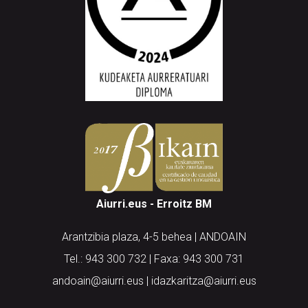
Aiurri.eus - Erroitz BM
Arantzibia plaza, 4-5 behea | ANDOAIN
Tel.: 943 300 732 | Faxa: 943 300 731
andoain@aiurri.eus | idazkaritza@aiurri.eus