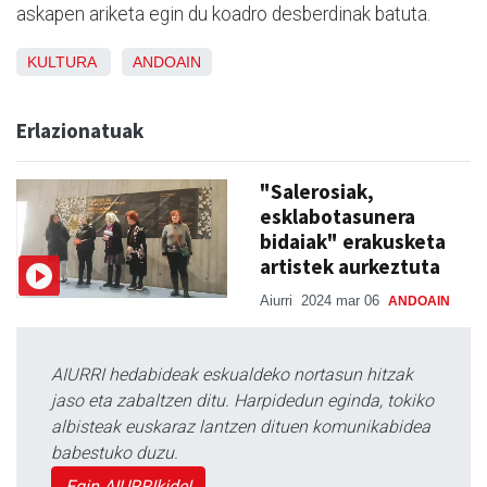
askapen ariketa egin du koadro desberdinak batuta.
KULTURA
ANDOAIN
Erlazionatuak
"Salerosiak,
esklabotasunera
bidaiak" erakusketa
artistek aurkeztuta
Aiurri
2024 mar 06
ANDOAIN
AIURRI hedabideak eskualdeko nortasun hitzak
jaso eta zabaltzen ditu. Harpidedun eginda, tokiko
albisteak euskaraz lantzen dituen komunikabidea
babestuko duzu.
Egin AIURRIkide!