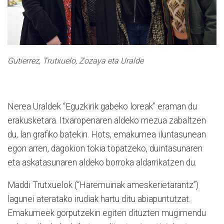
Gutierrez, Trutxuelo, Zozaya eta Uralde
Nerea Uraldek “Eguzkirik gabeko loreak” eraman du
erakusketara. Itxaropenaren aldeko mezua zabaltzen
du, lan grafiko batekin. Hots, emakumea iluntasunean
egon arren, dagokion tokia topatzeko, duintasunaren
eta askatasunaren aldeko borroka aldarrikatzen du.
Maddi Trutxuelok (“Haremuinak ameskerietarantz”)
lagunei ateratako irudiak hartu ditu abiapuntutzat.
Emakumeek gorputzekin egiten dituzten mugimendu