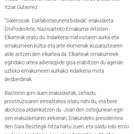
Itziar Gutierrez.
“Salerosiak. Esklabotasunera bidaiak” erakusketa
EmPoderArte, Nazioarteko Emakume Artisten
Elkarteak eratu du. Indarkeria matxistaren aurka eta
emakumeen kultur eta arte ekimenak ikusaraztearen
alde aritzen den elkartea da. Elkarteak emakumeek
egindako artea adierazpide gisa erabiltzen du agerian
uzteko emakumeen aurkako indarkeria mota
desberdinak.
Basteron ipini duen erakusketak, zehazki,
prostituzioaren errealitatea islatu nahi du, eta bere
abolizioa aldarrikatzen du. Joan den ostegunean egin
zen erakusketaren irekieran, Erakundeko presidentea
den Sara Beiztegik hitza hartu zuen, eta saldu edo erosi