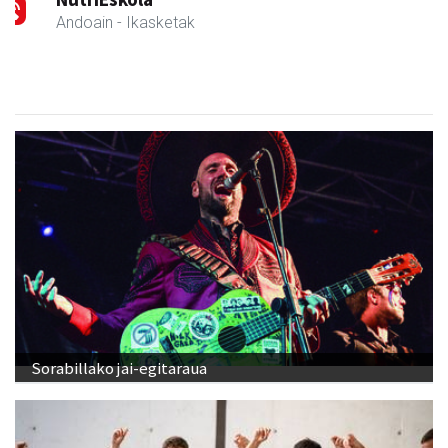
Andoain
- Ikasketak
Sorabillako jai-egitaraua