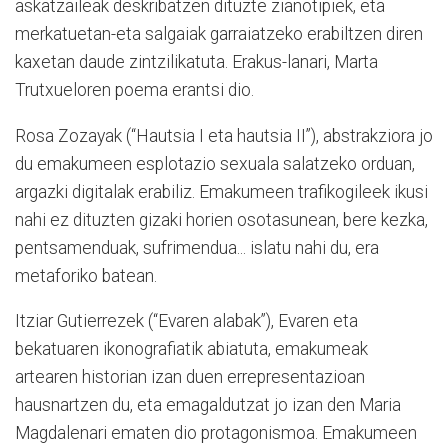
askatzaileak deskribatzen dituzte zianotipiek, eta
merkatuetan-eta salgaiak garraiatzeko erabiltzen diren
kaxetan daude zintzilikatuta. Erakus-lanari, Marta
Trutxueloren poema erantsi dio.
Rosa Zozayak (“Hautsia I eta hautsia II”), abstrakziora jo
du emakumeen esplotazio sexuala salatzeko orduan,
argazki digitalak erabiliz. Emakumeen trafikogileek ikusi
nahi ez dituzten gizaki horien osotasunean, bere kezka,
pentsamenduak, sufrimendua... islatu nahi du, era
metaforiko batean.
Itziar Gutierrezek (“Evaren alabak”), Evaren eta
bekatuaren ikonografiatik abiatuta, emakumeak
artearen historian izan duen errepresentazioan
hausnartzen du, eta emagaldutzat jo izan den Maria
Magdalenari ematen dio protagonismoa. Emakumeen