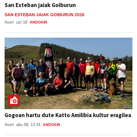
San Esteban jaiak Goiburun
SAN ESTEBAN JAIAK GOIBURUN 2026
Aiurri
uzt 18
ANDOAIN
Gogoan hartu dute Katto Amilibia kultur eragilea
Aiurri
abu 08, 13:24
ANDOAIN