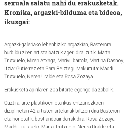
sexuala salatu nahi du erakusketak.
Kronika, argazki-bilduma eta bideoa,
ikusgai:
Argazki-galeriako lehenbiziko argazkian, Basterora
hurbildu ziren artista batzuk ageri dira: zutik, Marta
Trutxuelo, Miren Atxaga, Marivi Ibarrola, Martina Dasnoy,
Itziar Gutierrez eta Sara Beiztegi. Makurtuta: Maddi
Trutxuelo, Nerea Uralde eta Rosa Zozaya.
Erakusketa apirilaren 20a bitarte egongo da zabalik.
Guztira, arte plastikoen eta ikus-entzunezkoen
diziplinetan 42 artisten artelanak biltzen dira Basteron,
eta horietatik, bost andoaindarrak dira: Rosa Zozaya,
Maddi Trutxuelo, Marta Trutxuelo, Nerea Uralde eta