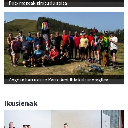
Potx magoak girotu du goiza
Gogoan hartu dute Katto Amilibia kultur eragilea
Ikusienak