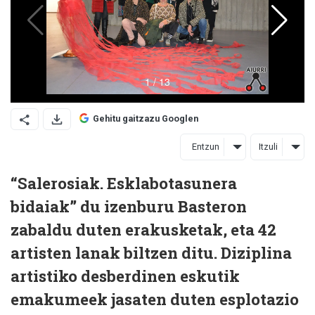
Gehitu gaitzazu Googlen
Entzun
Itzuli
“Salerosiak. Esklabotasunera
bidaiak” du izenburu Basteron
zabaldu duten erakusketak, eta 42
artisten lanak biltzen ditu. Diziplina
artistiko desberdinen eskutik
emakumeek jasaten duten esplotazio