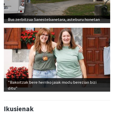
Bus zerbitzua Sanestebanetara, asteburu honetan
"Bakoitzak bere herriko jaiak modu berezian bizi
ditu"
Ikusienak