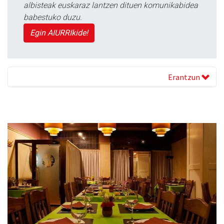
albisteak euskaraz lantzen dituen komunikabidea
babestuko duzu.
Egin AIURRIkide!
Erantzun