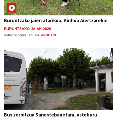
Buruntzako jaien atarikoa, Ainhoa Aiertzarekin
BURUNTZAKO JAIAK 2026
Xabat Minguez
abu 04
ANDOAIN
Bus zerbitzua Sanestebanetara, asteburu