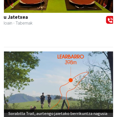
Previous
Next
Ondarreta taberna
Andoain
- Tabernak
Sorabilla Trail, aurtengo jaietako berrikuntza nagusia