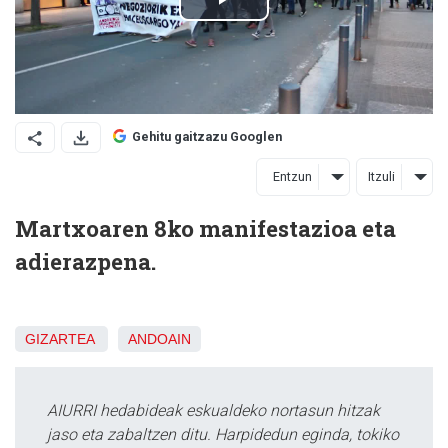
Gehitu gaitzazu Googlen
Entzun
Itzuli
Martxoaren 8ko manifestazioa eta
adierazpena.
GIZARTEA
ANDOAIN
AIURRI hedabideak eskualdeko nortasun hitzak
jaso eta zabaltzen ditu. Harpidedun eginda, tokiko