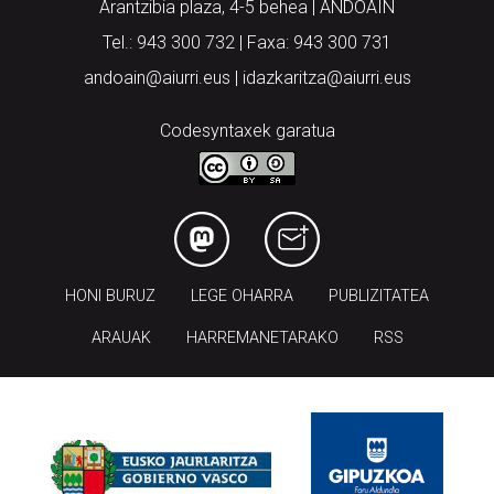
Arantzibia plaza, 4-5 behea | ANDOAIN
Tel.: 943 300 732 | Faxa: 943 300 731
andoain@aiurri.eus | idazkaritza@aiurri.eus
Codesyntaxek garatua
HONI BURUZ
LEGE OHARRA
PUBLIZITATEA
ARAUAK
HARREMANETARAKO
RSS