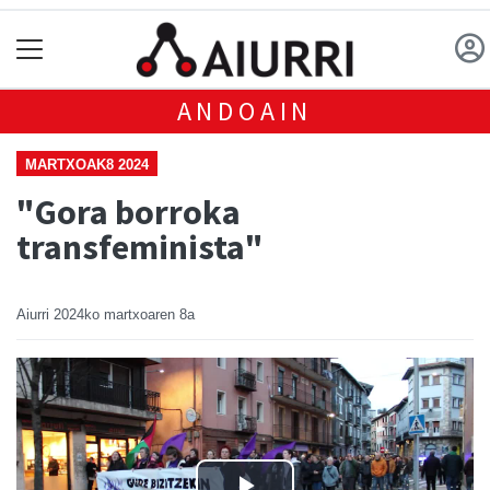
ANDOAIN
MARTXOAK8 2024
"Gora borroka
transfeminista"
Aiurri
2024ko martxoaren 8a