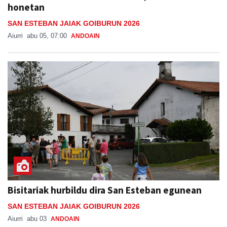
honetan
SAN ESTEBAN JAIAK GOIBURUN 2026
Aiurri
abu 05, 07:00
ANDOAIN
Bisitariak hurbildu dira San Esteban egunean
SAN ESTEBAN JAIAK GOIBURUN 2026
Aiurri
abu 03
ANDOAIN