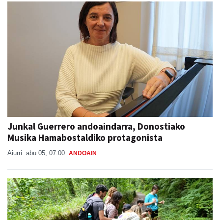
Junkal Guerrero andoaindarra, Donostiako
Musika Hamabostaldiko protagonista
Aiurri
abu 05, 07:00
ANDOAIN