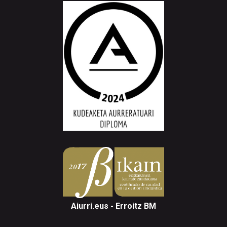
Aiurri.eus - Erroitz BM