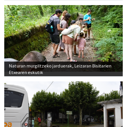
Naturan murgiltzeko jarduerak, Leizaran Bisitarien
Etxearen eskutik