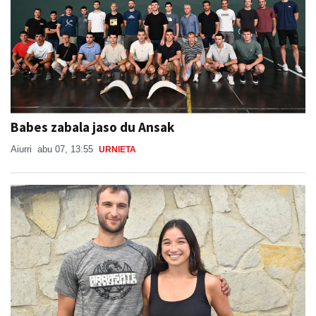
Babes zabala jaso du Ansak
Aiurri
abu 07, 13:55
URNIETA