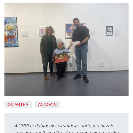
GIZARTEA
ANDOAIN
AIURRI hedabideak eskualdeko nortasun hitzak
jaso eta zabaltzen ditu. Harpidedun eginda, tokiko