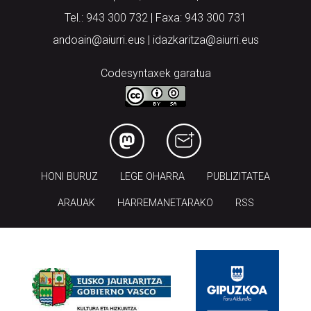
Tel.: 943 300 732 | Faxa: 943 300 731
andoain@aiurri.eus | idazkaritza@aiurri.eus
Codesyntaxek garatua
HONI BURUZ
LEGE OHARRA
PUBLIZITATEA
ARAUAK
HARREMANETARAKO
RSS