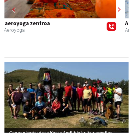
Previous
Next
Aranburu aholkularitza
Andoain
- Aholkularitza
Gogoan hartu dute Katto Amilibia kultur eragilea