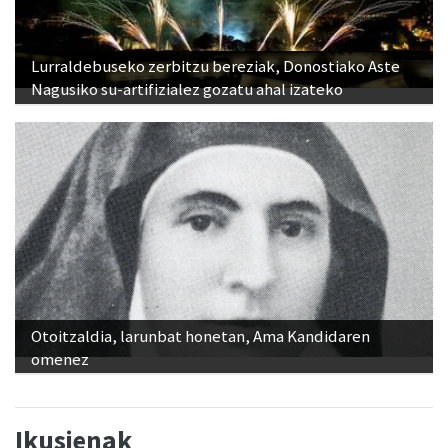
Lurraldebuseko zerbitzu bereziak, Donostiako Aste
Nagusiko su-artifizialez gozatu ahal izateko
Otoitzaldia, larunbat honetan, Ama Kandidaren
omenez
Ikusienak