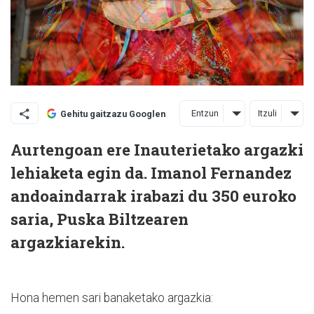
Entzun
Itzuli
Gehitu gaitzazu Googlen
Aurtengoan ere Inauterietako argazki
lehiaketa egin da. Imanol Fernandez
andoaindarrak irabazi du 350 euroko
saria, Puska Biltzearen
argazkiarekin.
Hona hemen sari banaketako argazkia: