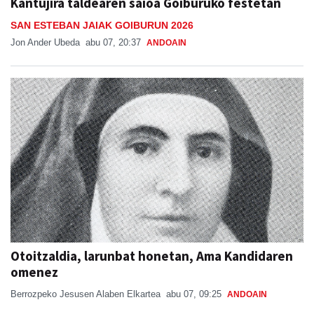
Kantujira taldearen saioa Goiburuko festetan
SAN ESTEBAN JAIAK GOIBURUN 2026
Jon Ander Ubeda
abu 07, 20:37
ANDOAIN
Otoitzaldia, larunbat honetan, Ama Kandidaren
omenez
Berrozpeko Jesusen Alaben Elkartea
abu 07, 09:25
ANDOAIN