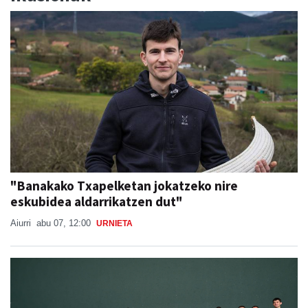
"Banakako Txapelketan jokatzeko nire
eskubidea aldarrikatzen dut"
Aiurri
abu 07, 12:00
URNIETA