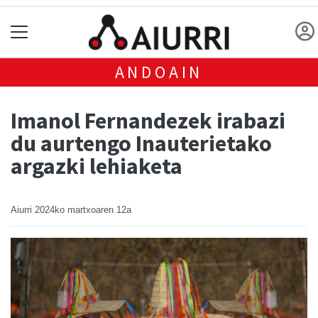
ANDOAIN
Imanol Fernandezek irabazi
du aurtengo Inauterietako
argazki lehiaketa
Aiurri
2024ko martxoaren 12a