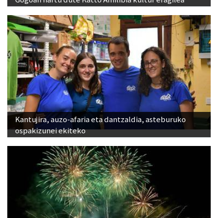
Kantujira, auzo-afaria eta dantzaldia, asteburuko
ospakizunei ekiteko