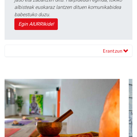
albisteak euskaraz lantzen dituen komunikabidea
babestuko duzu.
Egin AIURRIkide!
Erantzun