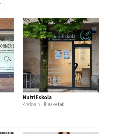
NutriEskola
Andoain
- Ikasketak