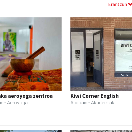
Erantzun
nka aeroyoga zentroa
Kiwi Corner English
in
- Aeroyoga
Andoain
- Akademiak