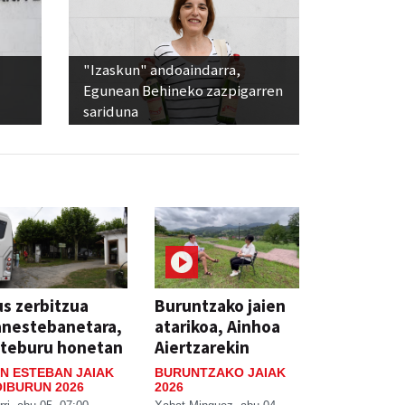
"Izaskun" andoaindarra,
Egunean Behineko zazpigarren
sariduna
s zerbitzua
Buruntzako jaien
anestebanetara,
atarikoa, Ainhoa
steburu honetan
Aiertzarekin
N ESTEBAN JAIAK
BURUNTZAKO JAIAK
IBURUN 2026
2026