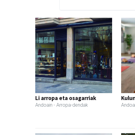
Li arropa eta osagarriak
Kulu
Andoain
- Arropa-dendak
Andoa