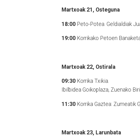
Martxoak 21,
Osteguna
18:00
Peto-Potea. Geldialdiak Jua
19:00
Korrikako Petoen Banaket
Martxoak 22,
Ostirala
09:30
Korrika Txikia.
Ibilbidea Goikoplaza, Zuenako Bir
11:30
Korrika Gaztea: Zumeatik G
Martxoak 23,
Larunbata