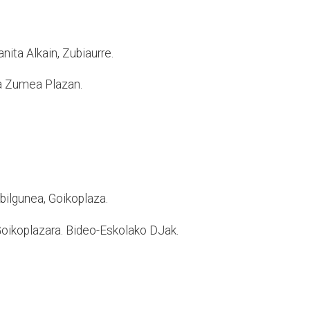
nita Alkain, Zubiaurre.
a Zumea Plazan.
ibilgunea, Goikoplaza.
oikoplazara. Bideo-Eskolako DJak.