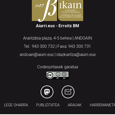
Aiurri.eus - Erroitz BM
Arantzibia plaza, 4-5 behea | ANDOAIN
Tel.: 943 300 732 | Faxa: 943 300 731
andoain@aiurri.eus | idazkaritza@aiurri.eus
Codesyntaxek garatua
LEGE OHARRA
PUBLIZITATEA
ARAUAK
HARREMANET