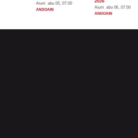
2026
Aiurri
abu 05, 07:00
Aiurri
abu 06, 07:00
ANDOAIN
ANDOAIN