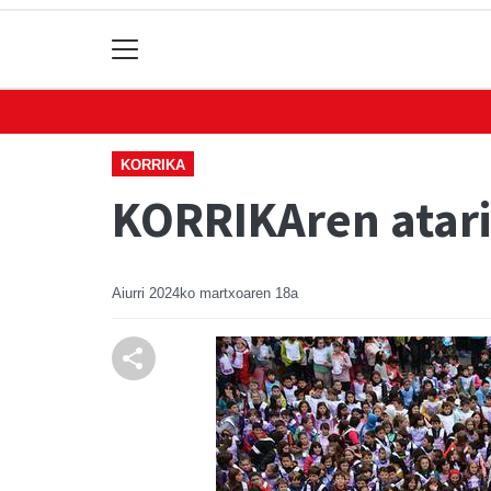
KORRIKA
KORRIKAren atar
Aiurri
2024ko martxoaren 18a