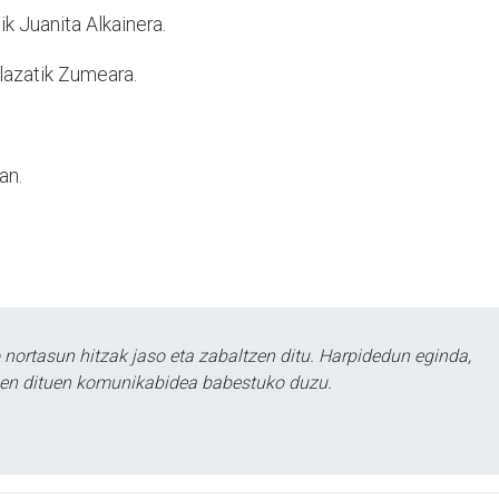
k Juanita Alkainera.
plazatik Zumeara.
an.
ortasun hitzak jaso eta zabaltzen ditu. Harpidedun eginda,
tzen dituen komunikabidea babestuko duzu.