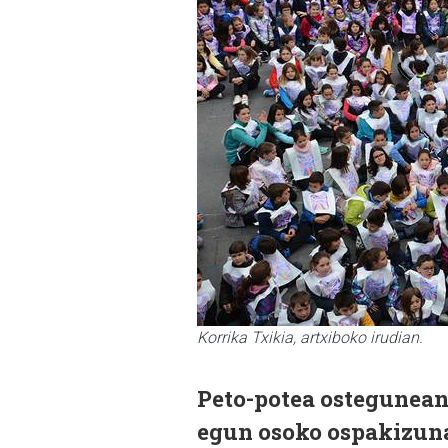
Korrika Txikia, artxiboko irudian.
Peto-potea ostegunean,
egun osoko ospakizuna