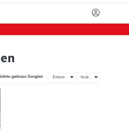
nen
Gehitu gaitzazu Googlen
Entzun
Itzuli