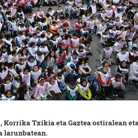
 Korrika Txikia eta Gaztea ostiralean et
 larunbatean.