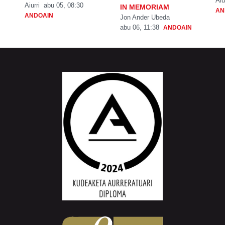
Aiu
Aiurri
abu 05, 08:30
IN MEMORIAM
AN
ANDOAIN
Jon Ander Ubeda
abu 06, 11:38
ANDOAIN