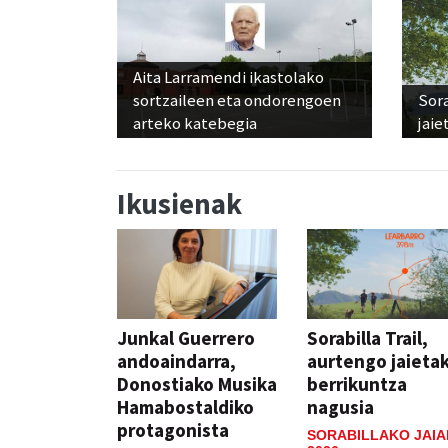
Aita Larramendi ikastolako
sortzaileen eta ondorengoen
Sora
arteko katebegia
jaie
Ikusienak
Junkal Guerrero
Sorabilla Trail,
andoaindarra,
aurtengo jaieta
Donostiako Musika
berrikuntza
Hamabostaldiko
nagusia
protagonista
SORABILLAKO JAIA