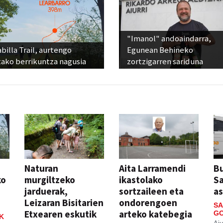
"Imanol" andoaindarra,
billa Trail, aurtengo
Egunean Behineko
tako berrikuntza nagusia
zortzigarren sariduna
Naturan
Aita Larramendi
Bu
ko
murgiltzeko
ikastolako
S
jarduerak,
sortzaileen eta
a
Leizaran Bisitarien
ondorengoen
SA
Etxearen eskutik
arteko katebegia
GO
K