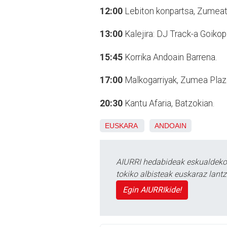
12:00
Lebiton konpartsa, Zumeati
13:00
Kalejira: DJ Track-a Goiko
15:45
Korrika Andoain Barrena.
17:00
Malkogarriyak, Zumea Plaz
20:30
Kantu Afaria, Batzokian.
EUSKARA
ANDOAIN
AIURRI hedabideak eskualdeko n
tokiko albisteak euskaraz lan
Egin AIURRIkide!