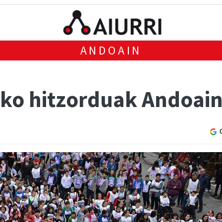
ANDOAIN
iko hitzorduak Andoai