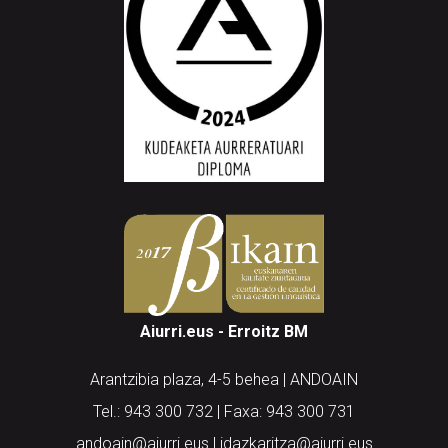
Aiurri.eus - Erroitz BM
Arantzibia plaza, 4-5 behea | ANDOAIN
Tel.: 943 300 732 | Faxa: 943 300 731
andoain@aiurri.eus | idazkaritza@aiurri.eus