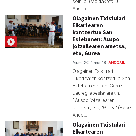
soinua" (Moldaketa: J.I.
Ansore…
Olagainen Txistulari
Elkartearen
kontzertua San
Estebanen: Auspo
jotzailearen ametsa,
eta, Gurea
Aiurri
2024 mar 18
ANDOAIN
Olagainen Txistulari
Elkartearen kontzertua San
Esteban ermitan. Garazi
Jauregi abeslariarekin:
""Auspo jotzailearen
ametsa", eta, "Gurea" (Pepe
Ando…
Olagainen Txistulari
Elkartearen