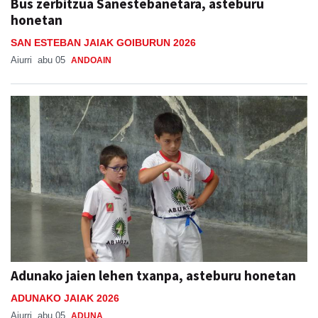
Bus zerbitzua Sanestebanetara, asteburu
honetan
SAN ESTEBAN JAIAK GOIBURUN 2026
Aiurri
abu 05
ANDOAIN
Adunako jaien lehen txanpa, asteburu honetan
ADUNAKO JAIAK 2026
Aiurri
abu 05
ADUNA