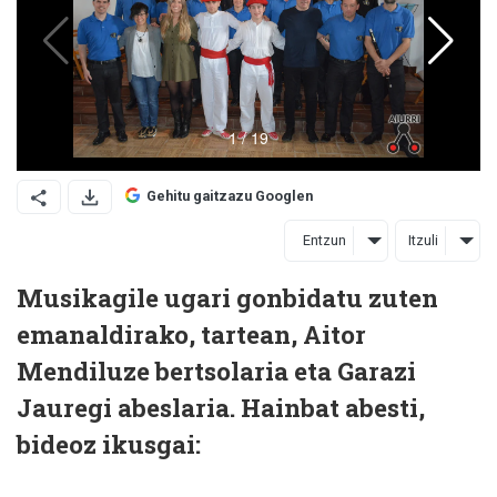
Gehitu gaitzazu Googlen
Entzun
Itzuli
Musikagile ugari gonbidatu zuten
emanaldirako, tartean, Aitor
Mendiluze bertsolaria eta Garazi
Jauregi abeslaria. Hainbat abesti,
bideoz ikusgai: