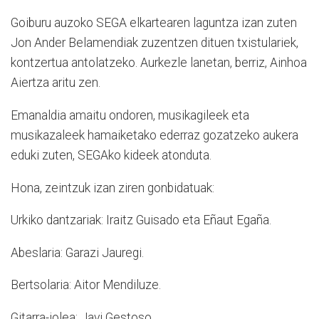
Goiburu auzoko SEGA elkartearen laguntza izan zuten
Jon Ander Belamendiak zuzentzen dituen txistulariek,
kontzertua antolatzeko. Aurkezle lanetan, berriz, Ainhoa
Aiertza aritu zen.
Emanaldia amaitu ondoren, musikagileek eta
musikazaleek hamaiketako ederraz gozatzeko aukera
eduki zuten, SEGAko kideek atonduta.
Hona, zeintzuk izan ziren gonbidatuak:
Urkiko dantzariak: Iraitz Guisado eta Eñaut Egaña.
Abeslaria: Garazi Jauregi.
Bertsolaria: Aitor Mendiluze.
Gitarra-jolea: Javi Gestoso.