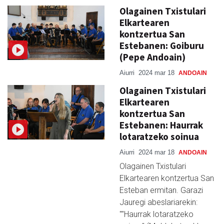
Olagainen Txistulari
Elkartearen
kontzertua San
Estebanen: Goiburu
(Pepe Andoain)
Aiurri
2024 mar 18
ANDOAIN
Olagainen Txistulari
Elkartearen
kontzertua San
Estebanen: Haurrak
lotaratzeko soinua
Aiurri
2024 mar 18
ANDOAIN
Olagainen Txistulari
Elkartearen kontzertua San
Esteban ermitan. Garazi
Jauregi abeslariarekin:
""Haurrak lotaratzeko