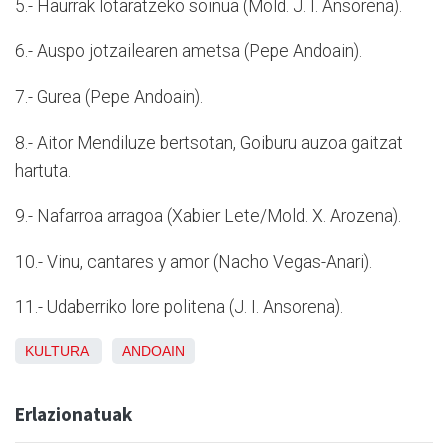
5.- Haurrak lotaratzeko soinua (Mold. J. I. Ansorena).
6.- Auspo jotzailearen ametsa (Pepe Andoain).
7.- Gurea (Pepe Andoain).
8.- Aitor Mendiluze bertsotan, Goiburu auzoa gaitzat
hartuta.
9.- Nafarroa arragoa (Xabier Lete/Mold. X. Arozena).
10.- Vinu, cantares y amor (Nacho Vegas-Anari).
11.- Udaberriko lore politena (J. I. Ansorena).
KULTURA
ANDOAIN
Erlazionatuak