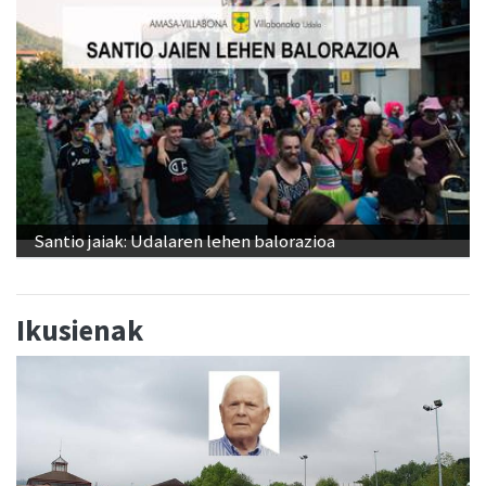
Santio jaiak: Udalaren lehen balorazioa
Ikusienak