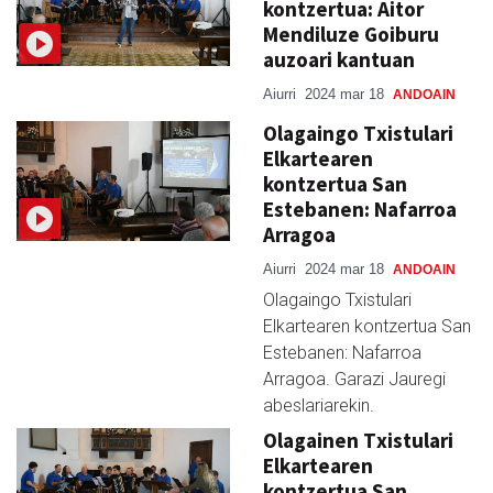
kontzertua: Aitor
Mendiluze Goiburu
auzoari kantuan
Aiurri
2024 mar 18
ANDOAIN
Olagaingo Txistulari
Elkartearen
kontzertua San
Estebanen: Nafarroa
Arragoa
Aiurri
2024 mar 18
ANDOAIN
Olagaingo Txistulari
Elkartearen kontzertua San
Estebanen: Nafarroa
Arragoa. Garazi Jauregi
abeslariarekin.
Olagainen Txistulari
Elkartearen
kontzertua San