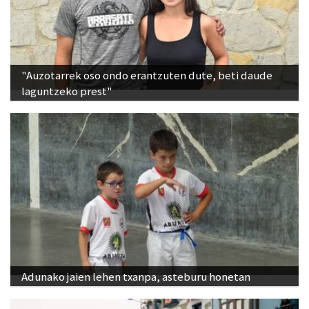
"Auzotarrek oso ondo erantzuten dute, beti daude
laguntzeko prest"
Adunako jaien lehen txanpa, asteburu honetan