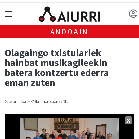
ANDOAIN
Olagaingo txistulariek
hainbat musikagileekin
batera kontzertu ederra
eman zuten
Xabier Lasa
2024ko martxoaren 18a