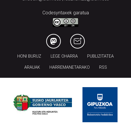
Codesyntaxek garatua
HONI BURUZ
LEGE OHARRA
PUBLIZITATEA
ARAUAK
HARREMANETARAKO
RSS