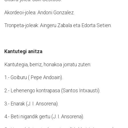
Akordeoi-jolea: Andoni Gonzalez.
Tronpeta-joleak: Aingeru Zabala eta Edorta Setien.
Kantutegi anitza
Kantutegia, berriz, honakoa jorratu zuten:
1.- Goiburu ( Pepe Andoain).
2.- Lehenengo kontrapasa (Santos Intxausti).
3.- Enarak (J. I. Ansorena).
4.- Beti nigandik gertu (J. I. Ansorena).