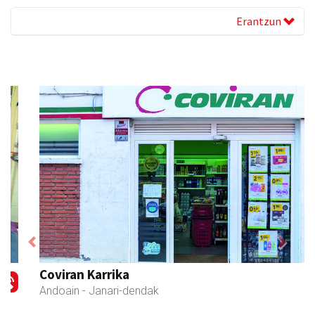
Erantzun
Previous
Next
Coviran Karrika
Andoain
- Janari-dendak