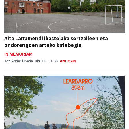
Aita Larramendi ikastolako sortzaileen eta
ondorengoen arteko katebegia
IN MEMORIAM
Jon Ander Ubeda
abu 06, 11:38
ANDOAIN