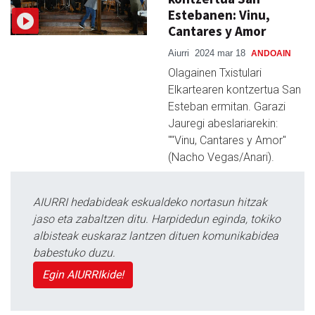
Estebanen: Vinu,
Cantares y Amor
Aiurri
2024 mar 18
ANDOAIN
Olagainen Txistulari
Elkartearen kontzertua San
Esteban ermitan. Garazi
Jauregi abeslariarekin:
""Vinu, Cantares y Amor"
(Nacho Vegas/Anari).
AIURRI hedabideak eskualdeko nortasun hitzak
jaso eta zabaltzen ditu. Harpidedun eginda, tokiko
albisteak euskaraz lantzen dituen komunikabidea
babestuko duzu.
Egin AIURRIkide!