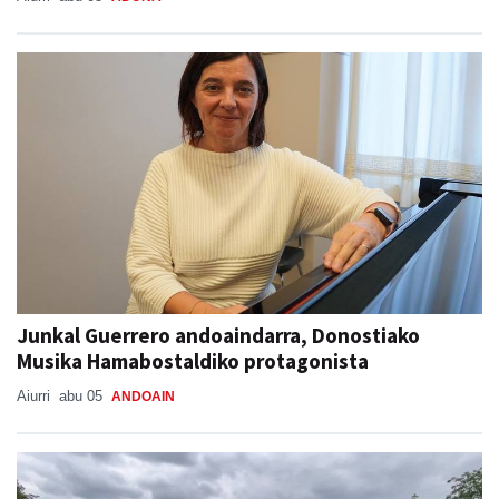
Junkal Guerrero andoaindarra, Donostiako
Musika Hamabostaldiko protagonista
Aiurri
abu 05
ANDOAIN