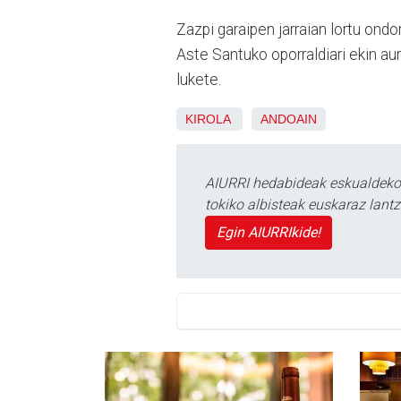
Zazpi garaipen jarraian lortu ondor
Aste Santuko oporraldiari ekin aur
lukete.
KIROLA
ANDOAIN
AIURRI hedabideak eskualdeko n
tokiko albisteak euskaraz lan
Egin AIURRIkide!