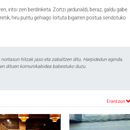
en, iritsi zen berdinketa. Zortzi jardunaldi, beraz, galdu gabe.
retik, hiru puntu gehiago lortuta bigarren postua sendotuko
ortasun hitzak jaso eta zabaltzen ditu. Harpidedun eginda,
tzen dituen komunikabidea babestuko duzu.
Erantzun