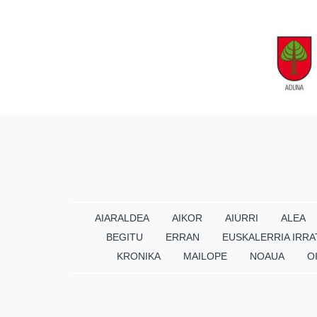
AIARALDEA
AIKOR
AIURRI
ALEA
BEGITU
ERRAN
EUSKALERRIA IRRA
KRONIKA
MAILOPE
NOAUA
O