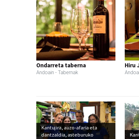
Ondarreta taberna
Hiru 
Andoain
- Tabernak
Andoa
Kantujira, auzo-afaria eta
dantzaldia, asteburuko
Kant