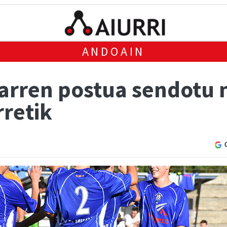
ANDOAIN
arren postua sendotu n
rretik