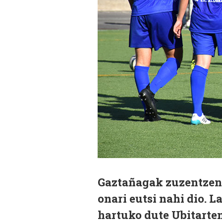
Gaztañagak zuzentzen
onari eutsi nahi dio. 
hartuko dute Ubitarten 