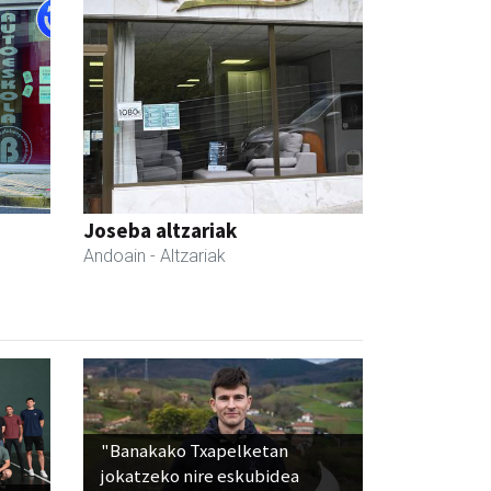
Joseba altzariak
Andoain
- Altzariak
"Banakako Txapelketan
jokatzeko nire eskubidea