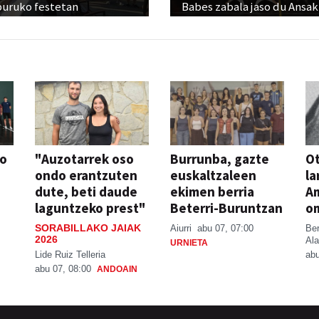
buruko festetan
Babes zabala jaso du Ansak
so
"Auzotarrek oso
Burrunba, gazte
Ot
ondo erantzuten
euskaltzaleen
la
dute, beti daude
ekimen berria
A
laguntzeko prest"
Beterri-Buruntzan
o
SORABILLAKO JAIAK
Aiurri
abu 07, 07:00
Be
2026
Ala
URNIETA
Lide Ruiz Telleria
abu
abu 07, 08:00
ANDOAIN