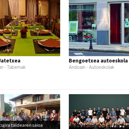
Jatetxea
Bengoetxea autoeskola
in
- Tabernak
Andoain
- Autoeskolak
ujira taldearen saioa