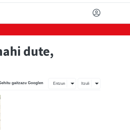
ahi dute,
Gehitu gaitzazu Googlen
Entzun
Itzuli