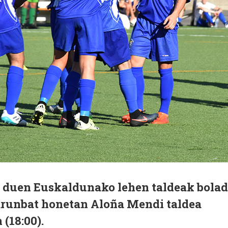
 duen Euskaldunako lehen taldeak bola
Larunbat honetan Aloña Mendi taldea
(18:00).