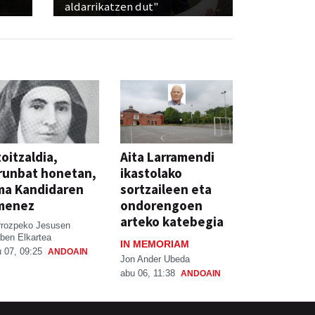
aldarrikatzen dut"
oitzaldia,
Aita Larramendi
runbat honetan,
ikastolako
ma Kandidaren
sortzaileen eta
menez
ondorengoen
arteko katebegia
rrozpeko Jesusen
ben Elkartea
IN MEMORIAM
 07, 09:25
ANDOAIN
Jon Ander Ubeda
abu 06, 11:38
ANDOAIN