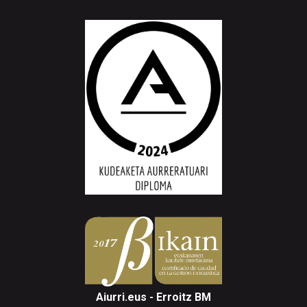
Aiurri.eus - Erroitz BM