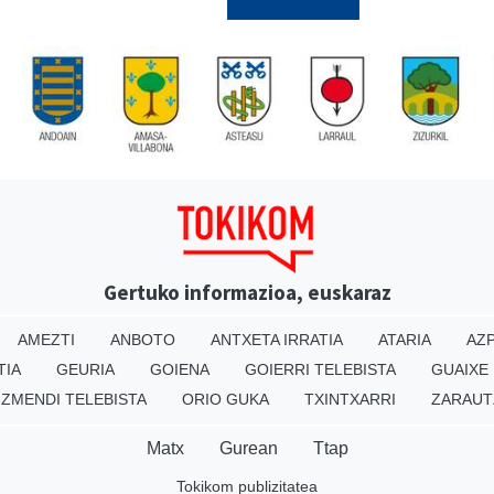
Gertuko informazioa, euskaraz
AMEZTI
ANBOTO
ANTXETA IRRATIA
ATARIA
AZP
TIA
GEURIA
GOIENA
GOIERRI TELEBISTA
GUAIXE
IZMENDI TELEBISTA
ORIO GUKA
TXINTXARRI
ZARAUT
Matx
Gurean
Ttap
Tokikom publizitatea