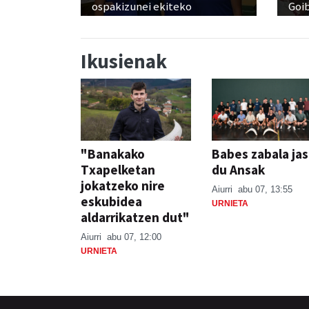
ospakizunei ekiteko
Goi
Ikusienak
"Banakako
Babes zabala ja
Txapelketan
du Ansak
jokatzeko nire
Aiurri
abu 07, 13:55
eskubidea
URNIETA
aldarrikatzen dut"
Aiurri
abu 07, 12:00
URNIETA