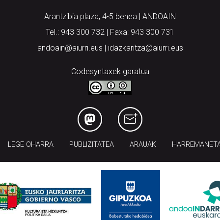
Arantzibia plaza, 4-5 behea | ANDOAIN
Tel.: 943 300 732 | Faxa: 943 300 731
andoain@aiurri.eus | idazkaritza@aiurri.eus
Codesyntaxek garatua
LEGE OHARRA
PUBLIZITATEA
ARAUAK
HARREMANET