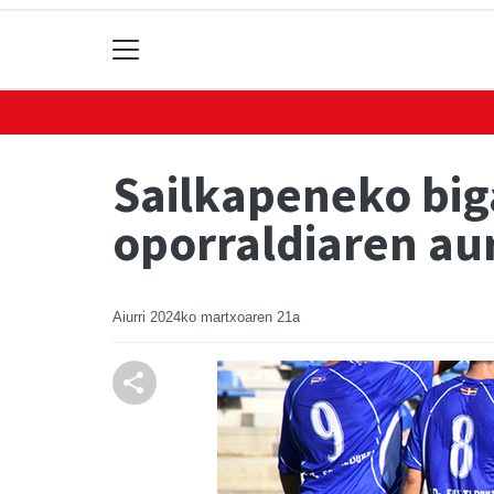
Sailkapeneko big
oporraldiaren au
Aiurri
2024ko martxoaren 21a