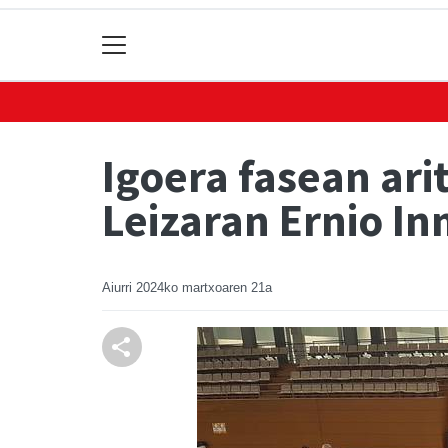
Igoera fasean ar
Leizaran Ernio In
Aiurri
2024ko martxoaren 21a