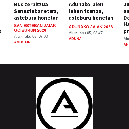
Bus zerbitzua
Adunako jaien
Ju
Sanestebanetara,
lehen txanpa,
an
asteburu honetan
asteburu honetan
Do
H
SAN ESTEBAN JAIAK
ADUNAKO JAIAK 2026
a
pr
GOIBURUN 2026
Aiurri
abu 05, 08:47
Aiurri
abu 05, 07:00
ADUNA
Aiu
ANDOAIN
AN
N