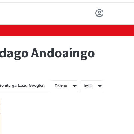
a dago Andoaingo
Gehitu gaitzazu Googlen
Entzun
Itzuli