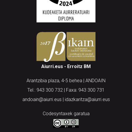
Aiurri.eus - Erroitz BM
Arantzibia plaza, 4-5 behea | ANDOAIN
Tel.: 943 300 732 | Faxa: 943 300 731
andoain@aiurri.eus | idazkaritza@aiurri.eus
Codesyntaxek garatua