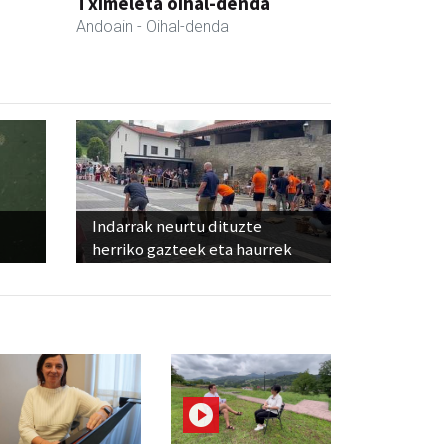
Tximeleta oihal-denda
Andoain
- Oihal-denda
Indarrak neurtu dituzte
herriko gazteek eta haurrek