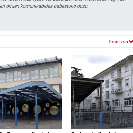
tzen dituen komunikabidea babestuko duzu.
Erantzun