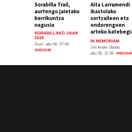
Sorabilla Trail,
Aita Larramendi
aurtengo jaietako
ikastolako
berrikuntza
sortzaileen eta
nagusia
ondorengoen
arteko katebegi
SORABILLAKO JAIAK
2026
IN MEMORIAM
Aiurri
abu 06, 07:00
Jon Ander Ubeda
ANDOAIN
abu 06, 11:38
ANDOAI