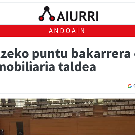
ANDOAIN
itzeko puntu bakarrer
mobiliaria taldea