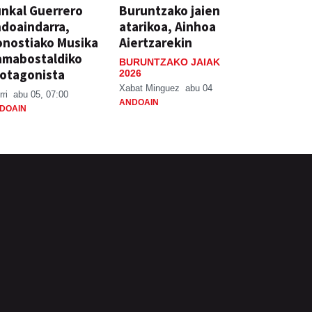
nkal Guerrero
Buruntzako jaien
doaindarra,
atarikoa, Ainhoa
nostiako Musika
Aiertzarekin
amabostaldiko
BURUNTZAKO JAIAK
otagonista
2026
Xabat Minguez
abu 04
rri
abu 05, 07:00
ANDOAIN
DOAIN