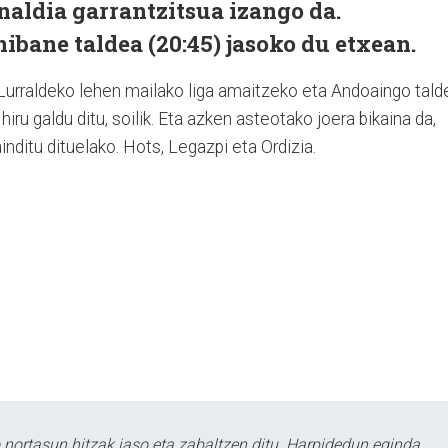
naldia garrantzitsua izango da.
bane taldea (20:45) jasoko du etxean.
ta Lurraldeko lehen mailako liga amaitzeko eta Andoaingo tald
 hiru galdu ditu, soilik. Eta azken asteotako joera bikaina da,
nditu dituelako. Hots, Legazpi eta Ordizia.
ortasun hitzak jaso eta zabaltzen ditu. Harpidedun eginda,