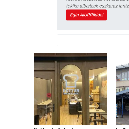
tokiko albisteak euskaraz lan
Egin AIURRIkide!