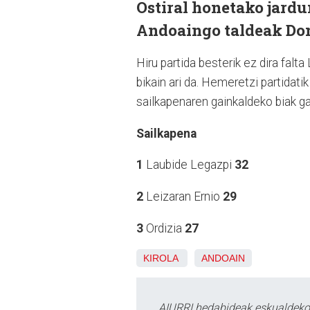
Ostiral honetako jardu
Andoaingo taldeak Doni
Hiru partida besterik ez dira fal
bikain ari da. Hemeretzi partidatik
sailkapenaren gainkaldeko biak gai
Sailkapena
1
Laubide Legazpi
32
2
Leizaran Ernio
29
3
Ordizia
27
KIROLA
ANDOAIN
AIURRI hedabideak eskualdeko n