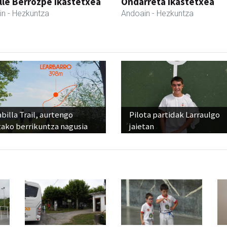
lle Berrozpe Ikastetxea
Ondarreta Ikastetxea
in
- Hezkuntza
Andoain
- Hezkuntza
billa Trail, aurtengo
Pilota partidak Larraulgo
tako berrikuntza nagusia
jaietan