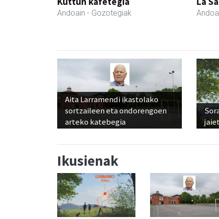
Kuttun kafetegia
La Sa
Andoain
- Gozotegiak
Andoa
Aita Larramendi ikastolako
sortzaileen eta ondorengoen
Sora
arteko katebegia
jaie
Ikusienak